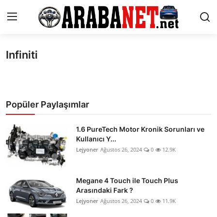
Infiniti
Giriş yapmak
Kayıt olmak
Anasayfa
İletişim
Popüler Paylaşımlar
Araba Markaları
1.6 PureTech Motor Kronik Sorunları ve
Kullanıcı Y...
Paketler
Lejyoner
Ağustos 26, 2024
0
12.9K
Karşılaştırmalar
Megane 4 Touch ile Touch Plus
Kronik Sorunlar
Arasındaki Fark ?
Lejyoner
Ağustos 26, 2024
0
11.9K
Bakım & Arıza Çözümleri