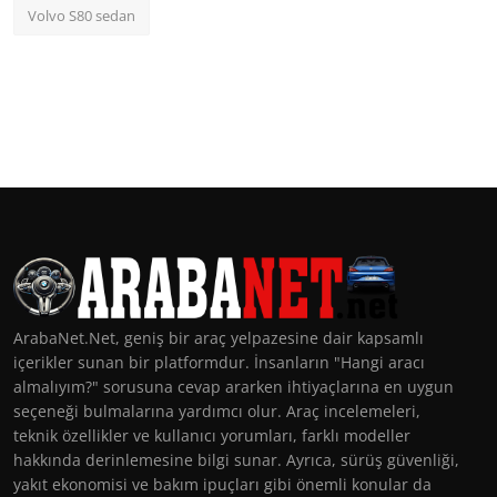
Volvo S80 sedan
ArabaNet.Net, geniş bir araç yelpazesine dair kapsamlı
içerikler sunan bir platformdur. İnsanların "Hangi aracı
almalıyım?" sorusuna cevap ararken ihtiyaçlarına en uygun
seçeneği bulmalarına yardımcı olur. Araç incelemeleri,
teknik özellikler ve kullanıcı yorumları, farklı modeller
hakkında derinlemesine bilgi sunar. Ayrıca, sürüş güvenliği,
yakıt ekonomisi ve bakım ipuçları gibi önemli konular da