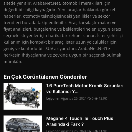
sitede yer alır. ArabaNet.Net, otomobil meraklıları için
değerli bir bilgi kaynağıdır. Yeni araçlar hakkında güncel
haberler, otomotiv teknolojisindeki yenilikler ve sektör
trendleri burada takip edilebilir. Araç karşılaştırmaları ve
fiyat analizleri, bütçelerine ve beklentilerine en uygun aracı
seçmek isteyenler için harika bir rehber sunar. İster şehir içi
kullanım için kompakt bir araç, ister uzun yolculuklar için
geniş ve konforlu bir SUV arıyor olun, ArabaNet.Net'te
herkesin ihtiyaçlarına ve zevkine uygun bir seçenek bulmak
mümkün.
En Çok Görüntülenen Gönderiler
1.6 PureTech Motor Kronik Sorunları
ve Kullanıcı Y...
Lejyoner
Ağustos 26, 2024
0
12.9K
Megane 4 Touch ile Touch Plus
Arasındaki Fark ?
Lejyoner
Ağustos 26, 2024
0
11.9K