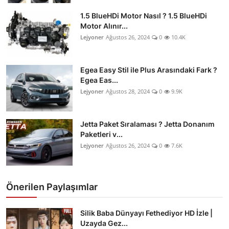
İkinci El & Ekspertiz
1.5 BlueHDi Motor Nasıl ? 1.5 BlueHDi
Motor Alınır...
Muayene & Emisyon
Lejyoner
Ağustos 26, 2024
0
10.4K
Trafik Cezaları & Mevzuat
Egea Easy Stil ile Plus Arasındaki Fark ?
Egea Eas...
Ehliyet & Ruhsat İşlemleri
Lejyoner
Ağustos 28, 2024
0
9.9K
Sigorta & Kasko
Jetta Paket Sıralaması ? Jetta Donanım
Yakıt, LPG & Elektrikli
Paketleri v...
Lejyoner
Ağustos 26, 2024
0
7.6K
Önerilen Paylaşımlar
Silik Baba Dünyayı Fethediyor HD İzle |
Uzayda Gez...