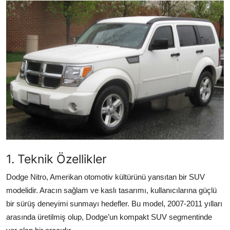
İkinci El & Ekspertiz
Muayene & Emisyon
Trafik Cezaları & Mevzuat
Ehliyet & Ruhsat İşlemleri
Sigorta & Kasko
Yakıt, LPG & Elektrikli
1. Teknik Özellikler
Dodge Nitro, Amerikan otomotiv kültürünü yansıtan bir SUV
modelidir. Aracın sağlam ve kaslı tasarımı, kullanıcılarına güçlü
bir sürüş deneyimi sunmayı hedefler. Bu model, 2007-2011 yılları
arasında üretilmiş olup, Dodge’un kompakt SUV segmentinde