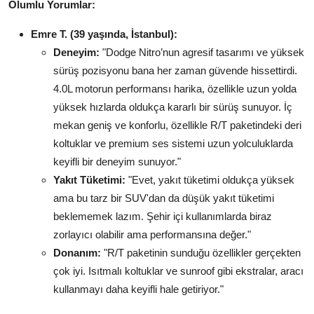
Olumlu Yorumlar:
Emre T. (39 yaşında, İstanbul):
Deneyim:
"Dodge Nitro’nun agresif tasarımı ve yüksek
sürüş pozisyonu bana her zaman güvende hissettirdi.
4.0L motorun performansı harika, özellikle uzun yolda
yüksek hızlarda oldukça kararlı bir sürüş sunuyor. İç
mekan geniş ve konforlu, özellikle R/T paketindeki deri
koltuklar ve premium ses sistemi uzun yolculuklarda
keyifli bir deneyim sunuyor."
Yakıt Tüketimi:
"Evet, yakıt tüketimi oldukça yüksek
ama bu tarz bir SUV'dan da düşük yakıt tüketimi
beklememek lazım. Şehir içi kullanımlarda biraz
zorlayıcı olabilir ama performansına değer."
Donanım:
"R/T paketinin sunduğu özellikler gerçekten
çok iyi. Isıtmalı koltuklar ve sunroof gibi ekstralar, aracı
kullanmayı daha keyifli hale getiriyor."