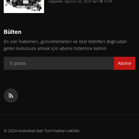
Lejyoner
Ağustos 26, 2024
0
10.4K
Bülten
En son haberleri, güncellemeleri ve özel teklifleri doğrudan
gelen kutunuza almak için abone listemize katılın
Abone
© 2024 ArabaNet.Net Tüm hakları saklıdır.