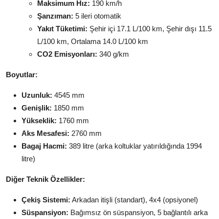
Maksimum Hız:
190 km/h
Şanzıman:
5 ileri otomatik
Yakıt Tüketimi:
Şehir içi 17.1 L/100 km, Şehir dışı 11.5
L/100 km, Ortalama 14.0 L/100 km
CO2 Emisyonları:
340 g/km
Boyutlar:
Uzunluk:
4545 mm
Genişlik:
1850 mm
Yükseklik:
1760 mm
Aks Mesafesi:
2760 mm
Bagaj Hacmi:
389 litre (arka koltuklar yatırıldığında 1994
litre)
Diğer Teknik Özellikler:
Çekiş Sistemi:
Arkadan itişli (standart), 4x4 (opsiyonel)
Süspansiyon:
Bağımsız ön süspansiyon, 5 bağlantılı arka