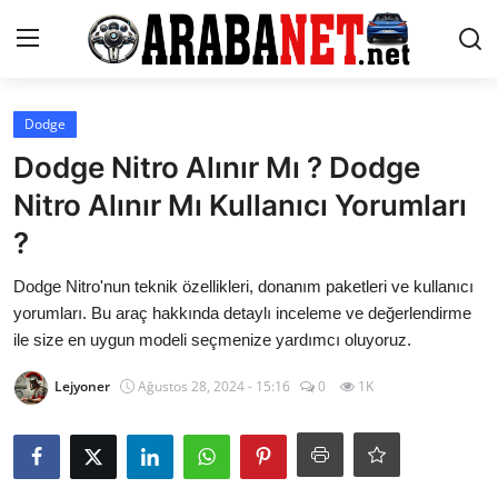
Giriş yapmak
Kayıt olmak
Dodge
Dodge Nitro Alınır Mı ? Dodge
Anasayfa
Nitro Alınır Mı Kullanıcı Yorumları
İletişim
?
Araba Markaları
Dodge Nitro'nun teknik özellikleri, donanım paketleri ve kullanıcı
yorumları. Bu araç hakkında detaylı inceleme ve değerlendirme
Paketler
ile size en uygun modeli seçmenize yardımcı oluyoruz.
Karşılaştırmalar
Lejyoner
Ağustos 28, 2024 - 15:16
0
1K
Kronik Sorunlar
Bakım & Arıza Çözümleri