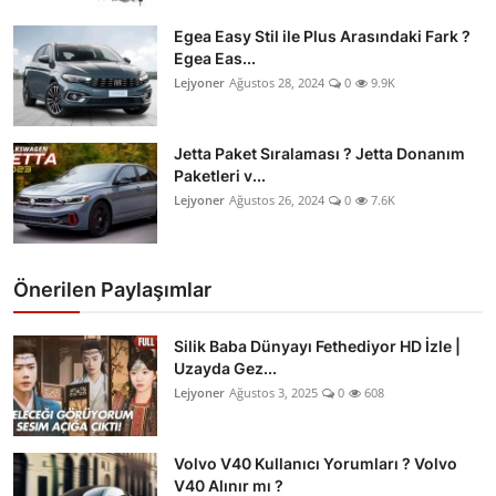
Egea Easy Stil ile Plus Arasındaki Fark ?
Egea Eas...
Lejyoner
Ağustos 28, 2024
0
9.9K
Jetta Paket Sıralaması ? Jetta Donanım
Paketleri v...
Lejyoner
Ağustos 26, 2024
0
7.6K
Önerilen Paylaşımlar
Silik Baba Dünyayı Fethediyor HD İzle |
Uzayda Gez...
Lejyoner
Ağustos 3, 2025
0
608
Volvo V40 Kullanıcı Yorumları ? Volvo
V40 Alınır mı ?