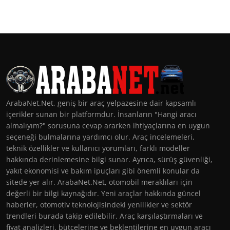
ArabaNet.Net, geniş bir araç yelpazesine dair kapsamlı
içerikler sunan bir platformdur. İnsanların "Hangi aracı
almalıyım?" sorusuna cevap ararken ihtiyaçlarına en uygun
seçeneği bulmalarına yardımcı olur. Araç incelemeleri,
teknik özellikler ve kullanıcı yorumları, farklı modeller
hakkında derinlemesine bilgi sunar. Ayrıca, sürüş güvenliği,
yakıt ekonomisi ve bakım ipuçları gibi önemli konular da
sitede yer alır. ArabaNet.Net, otomobil meraklıları için
değerli bir bilgi kaynağıdır. Yeni araçlar hakkında güncel
haberler, otomotiv teknolojisindeki yenilikler ve sektör
trendleri burada takip edilebilir. Araç karşılaştırmaları ve
fiyat analizleri, bütçelerine ve beklentilerine en uygun aracı