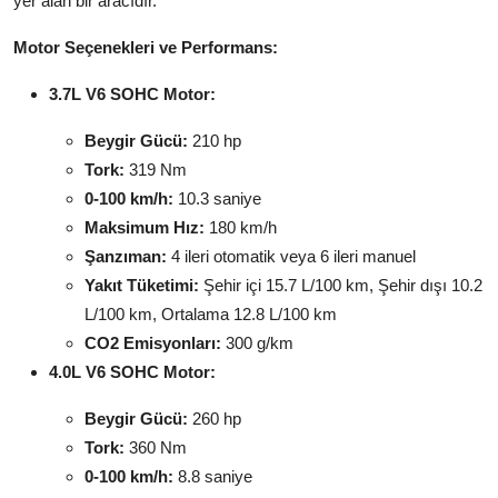
yer alan bir aracıdır.
Motor Seçenekleri ve Performans:
3.7L V6 SOHC Motor:
Beygir Gücü:
210 hp
Tork:
319 Nm
0-100 km/h:
10.3 saniye
Maksimum Hız:
180 km/h
Şanzıman:
4 ileri otomatik veya 6 ileri manuel
Yakıt Tüketimi:
Şehir içi 15.7 L/100 km, Şehir dışı 10.2
L/100 km, Ortalama 12.8 L/100 km
CO2 Emisyonları:
300 g/km
4.0L V6 SOHC Motor:
Beygir Gücü:
260 hp
Tork:
360 Nm
0-100 km/h:
8.8 saniye