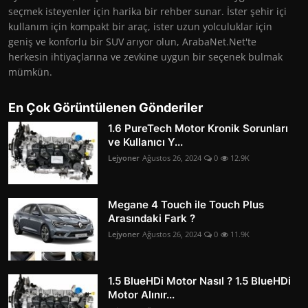
seçmek isteyenler için harika bir rehber sunar. İster şehir içi
kullanım için kompakt bir araç, ister uzun yolculuklar için
geniş ve konforlu bir SUV arıyor olun, ArabaNet.Net'te
herkesin ihtiyaçlarına ve zevkine uygun bir seçenek bulmak
mümkün.
En Çok Görüntülenen Gönderiler
1.6 PureTech Motor Kronik Sorunları
ve Kullanıcı Y...
Lejyoner
Ağustos 26, 2024
0
12.9K
Megane 4 Touch ile Touch Plus
Arasındaki Fark ?
Lejyoner
Ağustos 26, 2024
0
11.9K
1.5 BlueHDi Motor Nasıl ? 1.5 BlueHDi
Motor Alınır...