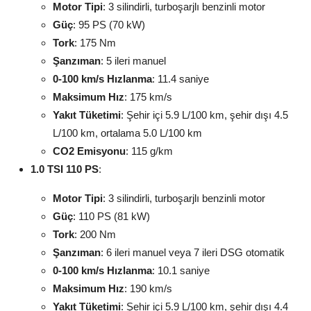
Motor Tipi
: 3 silindirli, turboşarjlı benzinli motor
Güç
: 95 PS (70 kW)
Tork
: 175 Nm
Şanzıman
: 5 ileri manuel
0-100 km/s Hızlanma
: 11.4 saniye
Maksimum Hız
: 175 km/s
Yakıt Tüketimi
: Şehir içi 5.9 L/100 km, şehir dışı 4.5
L/100 km, ortalama 5.0 L/100 km
CO2 Emisyonu
: 115 g/km
1.0 TSI 110 PS
:
Motor Tipi
: 3 silindirli, turboşarjlı benzinli motor
Güç
: 110 PS (81 kW)
Tork
: 200 Nm
Şanzıman
: 6 ileri manuel veya 7 ileri DSG otomatik
0-100 km/s Hızlanma
: 10.1 saniye
Maksimum Hız
: 190 km/s
Yakıt Tüketimi
: Şehir içi 5.9 L/100 km, şehir dışı 4.4