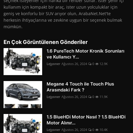
seçmek isteyenler için harika bir rehber sunar. İster şehir içi
kullanım için kompakt bir araç, ister uzun yolculuklar için
geniş ve konforlu bir SUV arıyor olun, ArabaNet.Net'te
herkesin ihtiyaçlarına ve zevkine uygun bir seçenek bulmak
mümkün.
En Çok Görüntülenen Gönderiler
1.6 PureTech Motor Kronik Sorunları
ve Kullanıcı Y...
Lejyoner
Ağustos 26, 2024
0
12.9K
Megane 4 Touch ile Touch Plus
Arasındaki Fark ?
Lejyoner
Ağustos 26, 2024
0
11.9K
1.5 BlueHDi Motor Nasıl ? 1.5 BlueHDi
Motor Alınır...
Lejyoner
Ağustos 26, 2024
0
10.4K