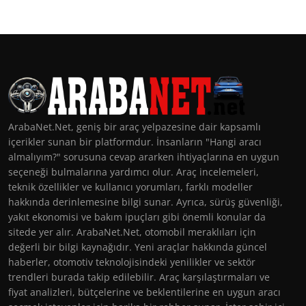
ArabaNet.Net, geniş bir araç yelpazesine dair kapsamlı
içerikler sunan bir platformdur. İnsanların "Hangi aracı
almalıyım?" sorusuna cevap ararken ihtiyaçlarına en uygun
seçeneği bulmalarına yardımcı olur. Araç incelemeleri,
teknik özellikler ve kullanıcı yorumları, farklı modeller
hakkında derinlemesine bilgi sunar. Ayrıca, sürüş güvenliği,
yakıt ekonomisi ve bakım ipuçları gibi önemli konular da
sitede yer alır. ArabaNet.Net, otomobil meraklıları için
değerli bir bilgi kaynağıdır. Yeni araçlar hakkında güncel
haberler, otomotiv teknolojisindeki yenilikler ve sektör
trendleri burada takip edilebilir. Araç karşılaştırmaları ve
fiyat analizleri, bütçelerine ve beklentilerine en uygun aracı