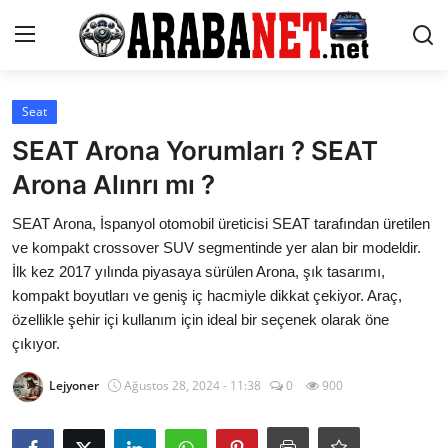
Giriş yapmak
Kayıt olmak
Seat
SEAT Arona Yorumları ? SEAT
Anasayfa
Arona Alınrı mı ?
İletişim
SEAT Arona, İspanyol otomobil üreticisi SEAT tarafından üretilen
ve kompakt crossover SUV segmentinde yer alan bir modeldir.
Araba Markaları
İlk kez 2017 yılında piyasaya sürülen Arona, şık tasarımı,
kompakt boyutları ve geniş iç hacmiyle dikkat çekiyor. Araç,
Paketler
özellikle şehir içi kullanım için ideal bir seçenek olarak öne
Karşılaştırmalar
çıkıyor.
Lejyoner
Ağustos 28, 2024 - 11:38
0
900
Kronik Sorunlar
Bakım & Arıza Çözümleri