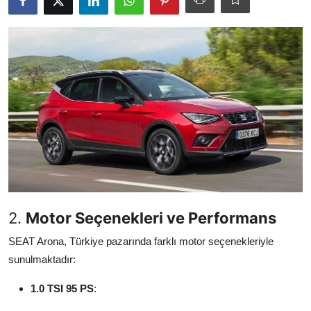
İkinci El & Ekspertiz
Muayene & Emisyon
Trafik Cezaları & Mevzuat
Ehliyet & Ruhsat İşlemleri
Sigorta & Kasko
Yakıt, LPG & Elektrikli
2.
Motor Seçenekleri ve Performans
SEAT Arona, Türkiye pazarında farklı motor seçenekleriyle
sunulmaktadır:
1.0 TSI 95 PS
: