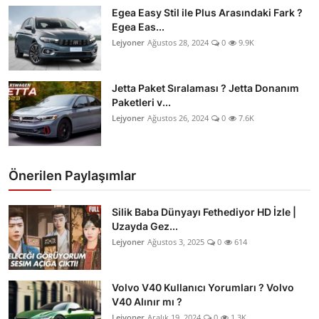
Egea Easy Stil ile Plus Arasındaki Fark ?
Egea Eas...
Lejyoner
Ağustos 28, 2024
0
9.9K
Jetta Paket Sıralaması ? Jetta Donanım
Paketleri v...
Lejyoner
Ağustos 26, 2024
0
7.6K
Önerilen Paylaşımlar
Silik Baba Dünyayı Fethediyor HD İzle |
Uzayda Gez...
Lejyoner
Ağustos 3, 2025
0
614
Volvo V40 Kullanıcı Yorumları ? Volvo
V40 Alınır mı ?
Lejyoner
Aralık 19, 2024
0
1.3K