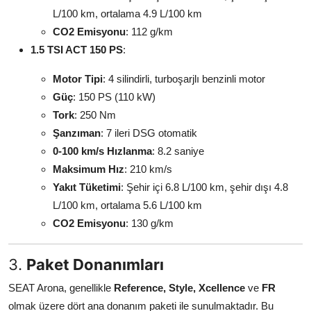
L/100 km, ortalama 4.9 L/100 km
CO2 Emisyonu
: 112 g/km
1.5 TSI ACT 150 PS
:
Motor Tipi
: 4 silindirli, turboşarjlı benzinli motor
Güç
: 150 PS (110 kW)
Tork
: 250 Nm
Şanzıman
: 7 ileri DSG otomatik
0-100 km/s Hızlanma
: 8.2 saniye
Maksimum Hız
: 210 km/s
Yakıt Tüketimi
: Şehir içi 6.8 L/100 km, şehir dışı 4.8
L/100 km, ortalama 5.6 L/100 km
CO2 Emisyonu
: 130 g/km
3.
Paket Donanımları
SEAT Arona, genellikle
Reference, Style, Xcellence
ve
FR
olmak üzere dört ana donanım paketi ile sunulmaktadır. Bu