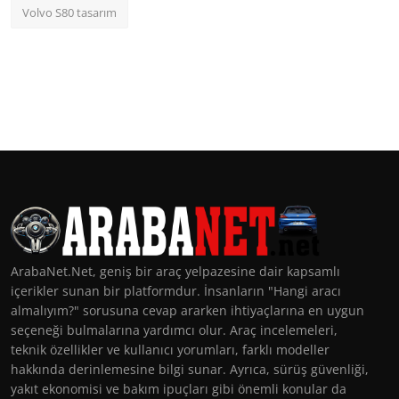
Volvo S80 tasarım
ArabaNet.Net, geniş bir araç yelpazesine dair kapsamlı
içerikler sunan bir platformdur. İnsanların "Hangi aracı
almalıyım?" sorusuna cevap ararken ihtiyaçlarına en uygun
seçeneği bulmalarına yardımcı olur. Araç incelemeleri,
teknik özellikler ve kullanıcı yorumları, farklı modeller
hakkında derinlemesine bilgi sunar. Ayrıca, sürüş güvenliği,
yakıt ekonomisi ve bakım ipuçları gibi önemli konular da