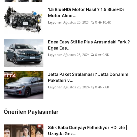
İkinci El & Ekspertiz
1.5 BlueHDi Motor Nasıl ? 1.5 BlueHDi
Motor Alınır...
Muayene & Emisyon
Lejyoner
Ağustos 26, 2024
0
10.4K
Trafik Cezaları & Mevzuat
Egea Easy Stil ile Plus Arasındaki Fark ?
Egea Eas...
Ehliyet & Ruhsat İşlemleri
Lejyoner
Ağustos 28, 2024
0
9.9K
Sigorta & Kasko
Jetta Paket Sıralaması ? Jetta Donanım
Yakıt, LPG & Elektrikli
Paketleri v...
Lejyoner
Ağustos 26, 2024
0
7.6K
Önerilen Paylaşımlar
Silik Baba Dünyayı Fethediyor HD İzle |
Uzayda Gez...