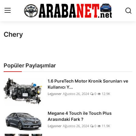
Chery
Giriş yapmak
Kayıt olmak
Anasayfa
İletişim
Popüler Paylaşımlar
Araba Markaları
1.6 PureTech Motor Kronik Sorunları ve
Kullanıcı Y...
Paketler
Lejyoner
Ağustos 26, 2024
0
12.9K
Karşılaştırmalar
Megane 4 Touch ile Touch Plus
Kronik Sorunlar
Arasındaki Fark ?
Lejyoner
Ağustos 26, 2024
0
11.9K
Bakım & Arıza Çözümleri