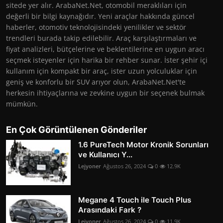
sitede yer alır. ArabaNet.Net, otomobil meraklıları için
değerli bir bilgi kaynağıdır. Yeni araçlar hakkında güncel
haberler, otomotiv teknolojisindeki yenilikler ve sektör
trendleri burada takip edilebilir. Araç karşılaştırmaları ve
fiyat analizleri, bütçelerine ve beklentilerine en uygun aracı
seçmek isteyenler için harika bir rehber sunar. İster şehir içi
kullanım için kompakt bir araç, ister uzun yolculuklar için
geniş ve konforlu bir SUV arıyor olun, ArabaNet.Net'te
herkesin ihtiyaçlarına ve zevkine uygun bir seçenek bulmak
mümkün.
En Çok Görüntülenen Gönderiler
1.6 PureTech Motor Kronik Sorunları
ve Kullanıcı Y...
Lejyoner
Ağustos 26, 2024
0
12.9K
Megane 4 Touch ile Touch Plus
Arasındaki Fark ?
Lejyoner
Ağustos 26, 2024
0
11.9K