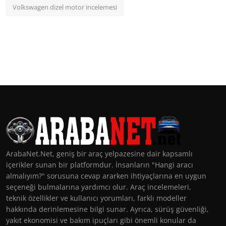
Volkswagen dizel motor incelemesi
ArabaNet.Net, geniş bir araç yelpazesine dair kapsamlı
içerikler sunan bir platformdur. İnsanların "Hangi aracı
almalıyım?" sorusuna cevap ararken ihtiyaçlarına en uygun
seçeneği bulmalarına yardımcı olur. Araç incelemeleri,
teknik özellikler ve kullanıcı yorumları, farklı modeller
hakkında derinlemesine bilgi sunar. Ayrıca, sürüş güvenliği,
yakıt ekonomisi ve bakım ipuçları gibi önemli konular da