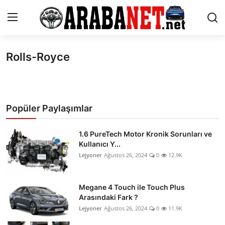
Rolls-Royce
Giriş yapmak
Kayıt olmak
Anasayfa
İletişim
Popüler Paylaşımlar
Araba Markaları
1.6 PureTech Motor Kronik Sorunları ve
Kullanıcı Y...
Paketler
Lejyoner
Ağustos 26, 2024
0
12.9K
Karşılaştırmalar
Megane 4 Touch ile Touch Plus
Kronik Sorunlar
Arasındaki Fark ?
Lejyoner
Ağustos 26, 2024
0
11.9K
Bakım & Arıza Çözümleri