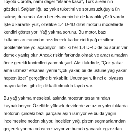
Toyota Corolla, namı değer "efsane kasa", Türk ailelerinin
gözdesi. Sağlamlığı, az yakıt tüketimi ve sorunsuzluğuyla ün
salmış durumda. Ama her efsanenin bir de karanlık yüzü vardır.
İşte o karanlık yüz, özellikle 1.4 D-4D dizel motorlu modellerde
kendini gösteriyor: Yağ yakma sorunu. Bu motor, bazı
kullanıcıları canından bezdirecek kadar ciddi yağ eksiltme
problemlerine yol açabiliyor. Tabii ki her 1.4 D-4D'de bu sorun var
demek yanlış olur. Ancak riskin farkında olmak ve aracı almadan
önce gerekli kontrolleri yapmak şart. Aksi takdirde, "Çok yakar
ama üzmez" efsanesi yerini "Çok yakar, bir de üstüne yağ yakar,
hepten üzer" gerçeğine bırakabilir. Unutmayın, ikinci el piyasası
mayın tarlası gibidir; dikkatli olmakta fayda var.
Bu yağ yakma meselesi, aslında motorun tasarımından
kaynaklanıyor. Özellikle yüksek devirlerde ve uzun yolculuklarda
motorun içindeki bazı parçalar aşırı ısınıyor ve bu da yağın
incelmesine neden oluyor. İnceltilen yağ, piston segmanlarından
geçerek yanma odasına sızıyor ve burada yanarak egzozdan