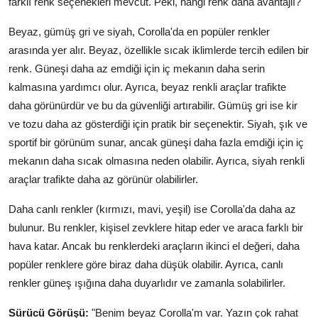
farklı renk seçenekleri mevcut. Peki, hangi renk daha avantajlı?
Beyaz, gümüş gri ve siyah, Corolla'da en popüler renkler
arasında yer alır. Beyaz, özellikle sıcak iklimlerde tercih edilen bir
renk. Güneşi daha az emdiği için iç mekanın daha serin
kalmasına yardımcı olur. Ayrıca, beyaz renkli araçlar trafikte
daha görünürdür ve bu da güvenliği artırabilir. Gümüş gri ise kir
ve tozu daha az gösterdiği için pratik bir seçenektir. Siyah, şık ve
sportif bir görünüm sunar, ancak güneşi daha fazla emdiği için iç
mekanın daha sıcak olmasına neden olabilir. Ayrıca, siyah renkli
araçlar trafikte daha az görünür olabilirler.
Daha canlı renkler (kırmızı, mavi, yeşil) ise Corolla'da daha az
bulunur. Bu renkler, kişisel zevklere hitap eder ve araca farklı bir
hava katar. Ancak bu renklerdeki araçların ikinci el değeri, daha
popüler renklere göre biraz daha düşük olabilir. Ayrıca, canlı
renkler güneş ışığına daha duyarlıdır ve zamanla solabilirler.
Sürücü Görüşü:
"Benim beyaz Corolla'm var. Yazın çok rahat