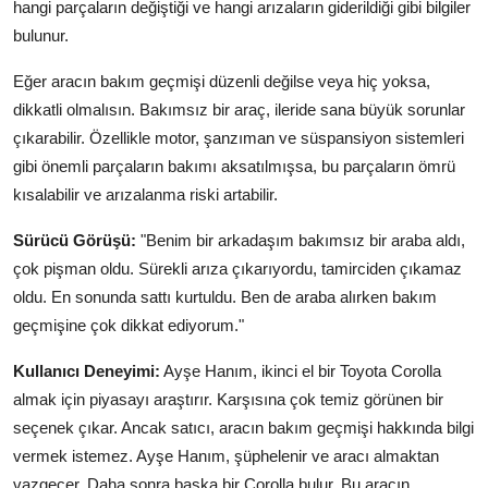
hangi parçaların değiştiği ve hangi arızaların giderildiği gibi bilgiler
bulunur.
Eğer aracın bakım geçmişi düzenli değilse veya hiç yoksa,
dikkatli olmalısın. Bakımsız bir araç, ileride sana büyük sorunlar
çıkarabilir. Özellikle motor, şanzıman ve süspansiyon sistemleri
gibi önemli parçaların bakımı aksatılmışsa, bu parçaların ömrü
kısalabilir ve arızalanma riski artabilir.
Sürücü Görüşü:
"Benim bir arkadaşım bakımsız bir araba aldı,
çok pişman oldu. Sürekli arıza çıkarıyordu, tamirciden çıkamaz
oldu. En sonunda sattı kurtuldu. Ben de araba alırken bakım
geçmişine çok dikkat ediyorum."
Kullanıcı Deneyimi:
Ayşe Hanım, ikinci el bir Toyota Corolla
almak için piyasayı araştırır. Karşısına çok temiz görünen bir
seçenek çıkar. Ancak satıcı, aracın bakım geçmişi hakkında bilgi
vermek istemez. Ayşe Hanım, şüphelenir ve aracı almaktan
vazgeçer. Daha sonra başka bir Corolla bulur. Bu aracın