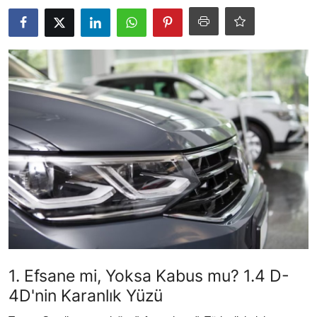
İkinci El & Ekspertiz
Muayene & Emisyon
Trafik Cezaları & Mevzuat
Ehliyet & Ruhsat İşlemleri
Sigorta & Kasko
Yakıt, LPG & Elektrikli
1. Efsane mi, Yoksa Kabus mu? 1.4 D-
4D'nin Karanlık Yüzü