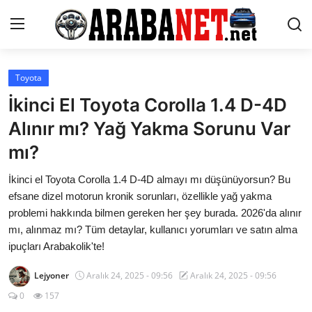
Giriş yapmak
Kayıt olmak
Toyota
İkinci El Toyota Corolla 1.4 D-4D
Anasayfa
Alınır mı? Yağ Yakma Sorunu Var
İletişim
mı?
Araba Markaları
İkinci el Toyota Corolla 1.4 D-4D almayı mı düşünüyorsun? Bu
efsane dizel motorun kronik sorunları, özellikle yağ yakma
Paketler
problemi hakkında bilmen gereken her şey burada. 2026'da alınır
mı, alınmaz mı? Tüm detaylar, kullanıcı yorumları ve satın alma
Karşılaştırmalar
ipuçları Arabakolik'te!
Kronik Sorunlar
Lejyoner
Aralık 24, 2025 - 09:56
Aralık 24, 2025 - 09:56
0
157
Bakım & Arıza Çözümleri