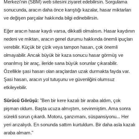
Merkezi'nin (SBM) web sitesini ziyaret edebilirsin. Sorgulama
sonucunda, aracın daha önce karıştığı kazalar, hasar miktarları
ve değişen parçalar hakkında bilgi edinebilirsin.
Eğer aracın hasar kaydı varsa, dikkatli olmalısın. Hasar kaydının
nedeni ve miktarı, aracın genel durumu hakkında önemli ipuçları
verebilir. Küçük bir çizik veya tampon hasarı, çok önemli
olmayabilir. Ancak büyük bir kaza sonucu hasar görmüş ve
onarılmış bir araç, ileride sana büyük sorunlar çıkarabilir.
Özellikle şasi hasarı olan araçlardan uzak durmakta fayda var.
Şasi hasarı, aracın yol tutuşunu ve güvenliğini olumsuz
etkileyebilir.
Sürücü Görüşü:
"Ben bir kere kazalı bir araba aldım, çok
pişman oldum. Başta ucuza almıştım, sevinmiştim. Ama sonra
sürekli sorun çıkardı. Motoru, şanzımanı, süspansiyonu... Her
yeri arızalıydı. En sonunda sattım kurtuldum. Bir daha asla kazalı
araba almam."