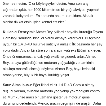
önemsemedim, 'Olur böyle şeyler' dedim. Ama sonra iş
çığırından çıktı, her 1000 kilometrede bir yağ takviyesi yapmak
zorunda kalıyordum. En sonunda sattım kurtuldum. Alacak
olanlar dikkat etsin, iyice kontrol etsinler."
Kullanıcı Deneyimi:
Ahmet Bey, yıllardır hayalini kurduğu Toyota
Corolla'yı sonunda ikinci el olarak almaya karar verir. Bütçesine
uygun bir 1.4 D-4D bulur ve satıcıyla anlaşır. İlk başlarda her şey
yolundadır. Ancak bir süre sonra aracın yağ eksilttiğini fark eder.
Önce önemsemez, ancak yağ eksiltme giderek artar. Ahmet
Bey, ustaya götürdüğünde motorun yağ yaktığı ve tamirinin
oldukça masraflı olacağı söylenir. Ahmet Bey, hayallerindeki
araba yerine, büyük bir hayal kırıklığı yaşar.
Satın Alma İpucu:
Eğer ikinci el bir 1.4 D-4D Corolla almayı
düşünüyorsan, mutlaka motorun yağ yakıp yakmadığını kontrol
et. Mümkünse aracı bir uzmana göster ve motorun genel
durumunu değerlendir. Ayrıca, aracın geçmişini de araştır. Daha