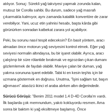
atılıyor. Sonuç: Sürekli yağ takviyesi yapmak zorunda kalan,
mutsuz bir Corolla sahibi. Bu durum, sadece yağ masrafı
çıkarmakla kalmıyor, aynı zamanda katalitik konvertöre de zarar
verebiliyor. Yani, ucuz etin yahnisi hesabı, başta kârda gibi
görünürken sonradan katbekat zarara yol açabiliyor.
Peki, bu sorunu nasıl tespit edeceksin? En basit yöntem, aracı
almadan önce motorun yağ seviyesini kontrol etmek. Eğer yağ
seviyesi normalin altındaysa, bu bir işaret olabilir. Ayrıca, aracı
çalıştırıp bir süre rölantide bırakmak ve egzozdan çıkan dumanı
gözlemlemek de faydalı olabilir. Maviye çalan bir duman, yağ
yakma sorununa işaret edebilir. Tabii ki en kesin teşhis için bir
uzmana göstermek en doğrusu. Unutma, "İşini sağlam tut, başın
ağrımasın" atasözü ikinci el araba alırken altın değerindedir.
Sürücü Görüşü:
"Benim 2011 model 1.4 D-4D Corolla'm vardı.
İlk başlarda çok memnundum, yakıtı kokluyordu resmen. Ama
sonra bir baktım ki yağ eksiltmeye başlamış. Önce