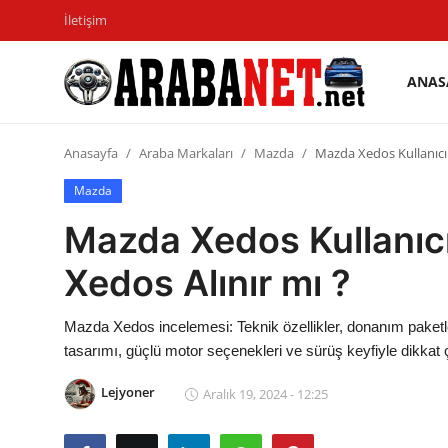
İletişim
ANAS
Giriş
Kayıt
yapmak
olmak
Anasayfa
Araba Markaları
Mazda
Mazda Xedos Kullanıcı
Anasayfa
Mazda
Mazda Xedos Kullanıc
İletişim
Xedos Alınır mı ?
Araba Markaları
Paketler
Mazda Xedos incelemesi: Teknik özellikler, donanım paketler
tasarımı, güçlü motor seçenekleri ve sürüş keyfiyle dikkat
Karşılaştırmalar
Lejyoner
Aralık 19, 2024 - 12:25
Kronik Sorunlar