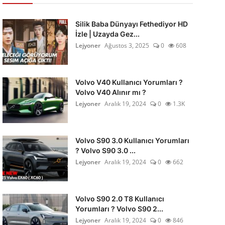
Silik Baba Dünyayı Fethediyor HD
İzle | Uzayda Gez...
Lejyoner
Ağustos 3, 2025
0
608
Volvo V40 Kullanıcı Yorumları ?
Volvo V40 Alınır mı ?
Lejyoner
Aralık 19, 2024
0
1.3K
Volvo S90 3.0 Kullanıcı Yorumları
? Volvo S90 3.0 ...
Lejyoner
Aralık 19, 2024
0
662
Volvo S90 2.0 T8 Kullanıcı
Yorumları ? Volvo S90 2...
Lejyoner
Aralık 19, 2024
0
846