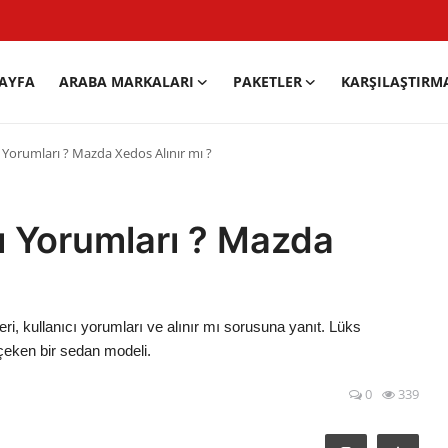
AYFA
ARABA MARKALARI
PAKETLER
KARŞILAŞTIRM
 Yorumları ? Mazda Xedos Alınır mı ?
ı Yorumları ? Mazda
i, kullanıcı yorumları ve alınır mı sorusuna yanıt. Lüks
 çeken bir sedan modeli.
0
339