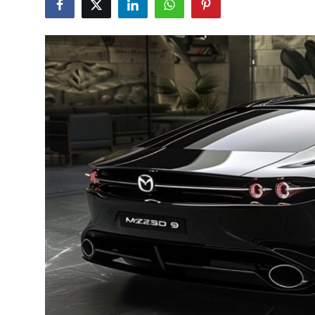
Bakım & Arıza Çözümleri
İkinci El & Ekspertiz
Muayene & Emisyon
Trafik Cezaları & Mevzuat
Ehliyet & Ruhsat İşlemleri
Sigorta & Kasko
Yakıt, LPG & Elektrikli