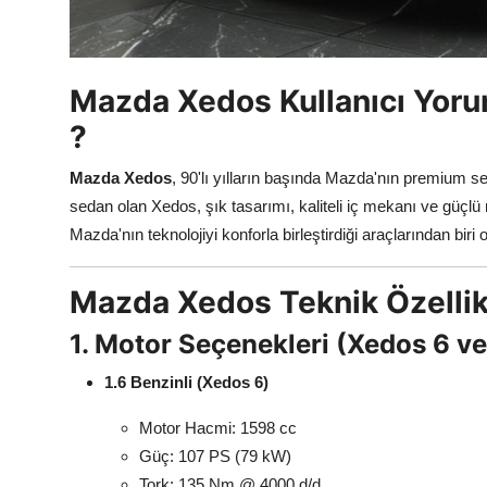
Mazda Xedos Kullanıcı Yoru
?
Mazda Xedos
, 90'lı yılların başında Mazda'nın premium s
sedan olan Xedos, şık tasarımı, kaliteli iç mekanı ve güçlü
Mazda'nın teknolojiyi konforla birleştirdiği araçlarından biri
Mazda Xedos Teknik Özellik
1. Motor Seçenekleri (Xedos 6 v
1.6 Benzinli (Xedos 6)
Motor Hacmi: 1598 cc
Güç: 107 PS (79 kW)
Tork: 135 Nm @ 4000 d/d