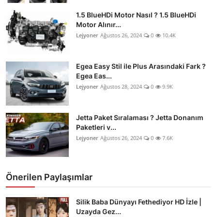
İkinci El & Ekspertiz
1.5 BlueHDi Motor Nasıl ? 1.5 BlueHDi
Motor Alınır...
Muayene & Emisyon
Lejyoner
Ağustos 26, 2024
0
10.4K
Trafik Cezaları & Mevzuat
Egea Easy Stil ile Plus Arasındaki Fark ?
Egea Eas...
Ehliyet & Ruhsat İşlemleri
Lejyoner
Ağustos 28, 2024
0
9.9K
Sigorta & Kasko
Jetta Paket Sıralaması ? Jetta Donanım
Yakıt, LPG & Elektrikli
Paketleri v...
Lejyoner
Ağustos 26, 2024
0
7.6K
Önerilen Paylaşımlar
Silik Baba Dünyayı Fethediyor HD İzle |
Uzayda Gez...