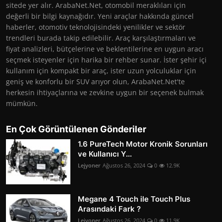
sitede yer alır. ArabaNet.Net, otomobil meraklıları için
değerli bir bilgi kaynağıdır. Yeni araçlar hakkında güncel
haberler, otomotiv teknolojisindeki yenilikler ve sektör
trendleri burada takip edilebilir. Araç karşılaştırmaları ve
fiyat analizleri, bütçelerine ve beklentilerine en uygun aracı
seçmek isteyenler için harika bir rehber sunar. İster şehir içi
kullanım için kompakt bir araç, ister uzun yolculuklar için
geniş ve konforlu bir SUV arıyor olun, ArabaNet.Net'te
herkesin ihtiyaçlarına ve zevkine uygun bir seçenek bulmak
mümkün.
En Çok Görüntülenen Gönderiler
1.6 PureTech Motor Kronik Sorunları
ve Kullanıcı Y...
Lejyoner
Ağustos 26, 2024
0
12.9K
Megane 4 Touch ile Touch Plus
Arasındaki Fark ?
Lejyoner
Ağustos 26, 2024
0
11.9K