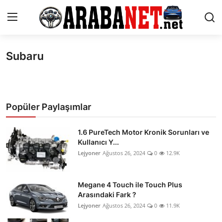
Subaru
Giriş yapmak
Kayıt olmak
Anasayfa
İletişim
Popüler Paylaşımlar
Araba Markaları
1.6 PureTech Motor Kronik Sorunları ve
Kullanıcı Y...
Paketler
Lejyoner
Ağustos 26, 2024
0
12.9K
Karşılaştırmalar
Megane 4 Touch ile Touch Plus
Kronik Sorunlar
Arasındaki Fark ?
Lejyoner
Ağustos 26, 2024
0
11.9K
Bakım & Arıza Çözümleri