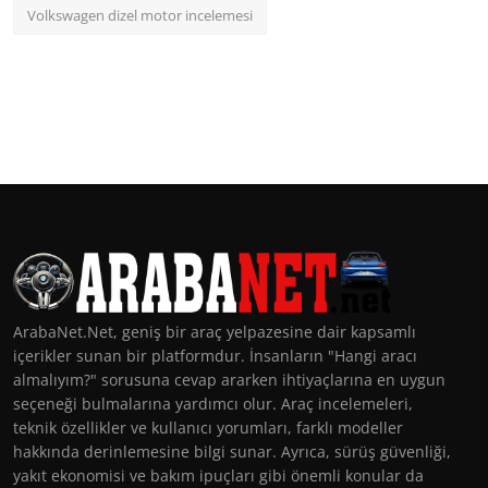
Volkswagen dizel motor incelemesi
ArabaNet.Net, geniş bir araç yelpazesine dair kapsamlı
içerikler sunan bir platformdur. İnsanların "Hangi aracı
almalıyım?" sorusuna cevap ararken ihtiyaçlarına en uygun
seçeneği bulmalarına yardımcı olur. Araç incelemeleri,
teknik özellikler ve kullanıcı yorumları, farklı modeller
hakkında derinlemesine bilgi sunar. Ayrıca, sürüş güvenliği,
yakıt ekonomisi ve bakım ipuçları gibi önemli konular da