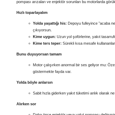
pompası arızaları ve enjektör sorunları bu motorlarda görüle
Hızlı toparlayalım
Yolda yaşattığı his:
Depoyu fulleyince "acaba ne
çıkıyorsun.
Kime uygun:
Uzun yol şoförlerine, yakıt tasarru
Kime ters teper:
Sürekli kısa mesafe kullananlar
Bunu duyuyorsan tamam
Motor çalışırken anormal bir ses geliyor mu: Özel
göstermekte fayda var.
Yolda böyle anlarsın
Sabit hızla giderken yakıt tüketimi anlık olarak ne 
Alırken sor
Daha önce enjektör veya yakıt pompası değişmi