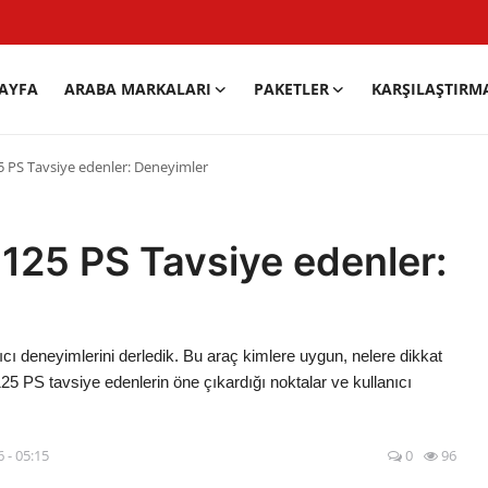
AYFA
ARABA MARKALARI
PAKETLER
KARŞILAŞTIRM
5 PS Tavsiye edenler: Deneyimler
125 PS Tavsiye edenler:
cı deneyimlerini derledik. Bu araç kimlere uygun, nelere dikkat
125 PS tavsiye edenlerin öne çıkardığı noktalar ve kullanıcı
 - 05:15
0
96