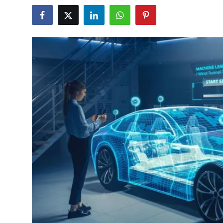
Bakım & Arıza Çözümleri
İkinci El & Ekspertiz
Muayene & Emisyon
Trafik Cezaları & Mevzuat
Ehliyet & Ruhsat İşlemleri
Sigorta & Kasko
Yakıt, LPG & Elektrikli