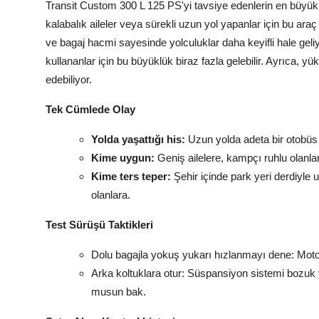
Transit Custom 300 L 125 PS'yi tavsiye edenlerin en büyük 
kalabalık aileler veya sürekli uzun yol yapanlar için bu ara
ve bagaj hacmi sayesinde yolculuklar daha keyifli hale geli
kullananlar için bu büyüklük biraz fazla gelebilir. Ayrıca, y
edebiliyor.
Tek Cümlede Olay
Yolda yaşattığı his:
Uzun yolda adeta bir otobüs 
Kime uygun:
Geniş ailelere, kampçı ruhlu olanlar
Kime ters teper:
Şehir içinde park yeri derdiyle
olanlara.
Test Sürüşü Taktikleri
Dolu bagajla yokuş yukarı hızlanmayı dene: Motoru
Arka koltuklara otur: Süspansiyon sistemi bozuk 
musun bak.