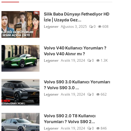
Silik Baba Dünyayı Fethediyor HD
İzle | Uzayda Gez...
Lejyoner
Ağustos 3, 2025
0
608
Volvo V40 Kullanıcı Yorumları ?
Volvo V40 Alınır mı ?
Lejyoner
Aralık 19, 2024
0
1.3K
Volvo S90 3.0 Kullanıcı Yorumları
? Volvo S90 3.0 ...
Lejyoner
Aralık 19, 2024
0
662
Volvo S90 2.0 T8 Kullanıcı
Yorumları ? Volvo S90 2...
Lejyoner
Aralık 19, 2024
0
846