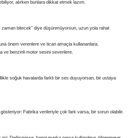
biliyor, alırken bunlara dikkat etmek lazım.
 zaman bitecek" diye düşünmüyorsun, uzun yola rahat
funa önem verenlere ve ticari amaçla kullananlara.
a ve benzinli motor sesini sevenlere.
likle soğuk havalarda farklı bir ses duyuyorsan, bir ustaya
gösteriyor: Fabrika verileriyle çok fark varsa, bir sorun olabilir.
ş mi: Değişmişse, hangi marka parça kullanılmış öğrenmeye