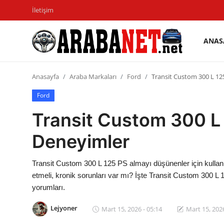
İletişim
ANAS
Giriş
Kayıt
yapmak
olmak
Anasayfa
Araba Markaları
Ford
Transit Custom 300 L 12
Anasayfa
Ford
Transit Custom 300 L 
İletişim
Deneyimler
Araba Markaları
Paketler
Transit Custom 300 L 125 PS almayı düşünenler için kullanı
etmeli, kronik sorunları var mı? İşte Transit Custom 300 L 
Karşılaştırmalar
yorumları.
Kronik Sorunlar
Lejyoner
Mart 15, 2026 - 05:14
Mart 15, 2026