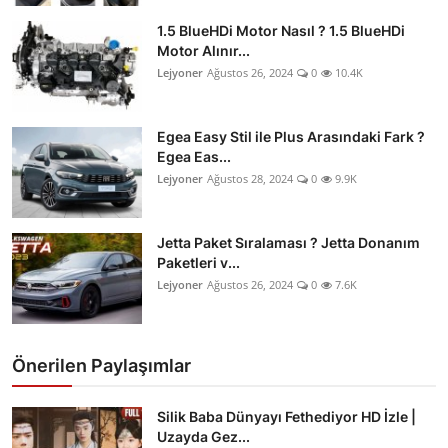
İkinci El & Ekspertiz
1.5 BlueHDi Motor Nasıl ? 1.5 BlueHDi
Motor Alınır...
Muayene & Emisyon
Lejyoner
Ağustos 26, 2024
0
10.4K
Trafik Cezaları & Mevzuat
Egea Easy Stil ile Plus Arasındaki Fark ?
Egea Eas...
Ehliyet & Ruhsat İşlemleri
Lejyoner
Ağustos 28, 2024
0
9.9K
Sigorta & Kasko
Jetta Paket Sıralaması ? Jetta Donanım
Yakıt, LPG & Elektrikli
Paketleri v...
Lejyoner
Ağustos 26, 2024
0
7.6K
Önerilen Paylaşımlar
Silik Baba Dünyayı Fethediyor HD İzle |
Uzayda Gez...