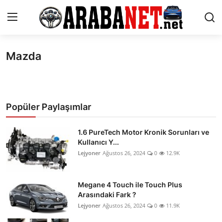
Mazda
Giriş yapmak
Kayıt olmak
Anasayfa
İletişim
Popüler Paylaşımlar
Araba Markaları
1.6 PureTech Motor Kronik Sorunları ve
Kullanıcı Y...
Paketler
Lejyoner
Ağustos 26, 2024
0
12.9K
Karşılaştırmalar
Megane 4 Touch ile Touch Plus
Kronik Sorunlar
Arasındaki Fark ?
Lejyoner
Ağustos 26, 2024
0
11.9K
Bakım & Arıza Çözümleri