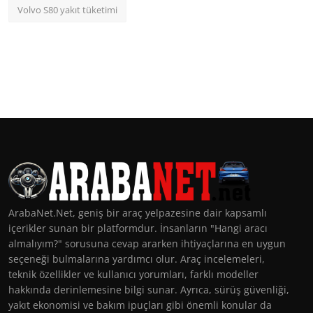
Volvo S80 yakıt tüketimi
ArabaNet.Net, geniş bir araç yelpazesine dair kapsamlı
içerikler sunan bir platformdur. İnsanların "Hangi aracı
almalıyım?" sorusuna cevap ararken ihtiyaçlarına en uygun
seçeneği bulmalarına yardımcı olur. Araç incelemeleri,
teknik özellikler ve kullanıcı yorumları, farklı modeller
hakkında derinlemesine bilgi sunar. Ayrıca, sürüş güvenliği,
yakıt ekonomisi ve bakım ipuçları gibi önemli konular da