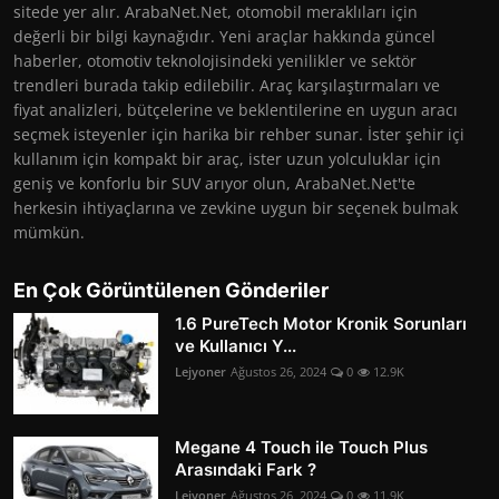
sitede yer alır. ArabaNet.Net, otomobil meraklıları için
değerli bir bilgi kaynağıdır. Yeni araçlar hakkında güncel
haberler, otomotiv teknolojisindeki yenilikler ve sektör
trendleri burada takip edilebilir. Araç karşılaştırmaları ve
fiyat analizleri, bütçelerine ve beklentilerine en uygun aracı
seçmek isteyenler için harika bir rehber sunar. İster şehir içi
kullanım için kompakt bir araç, ister uzun yolculuklar için
geniş ve konforlu bir SUV arıyor olun, ArabaNet.Net'te
herkesin ihtiyaçlarına ve zevkine uygun bir seçenek bulmak
mümkün.
En Çok Görüntülenen Gönderiler
1.6 PureTech Motor Kronik Sorunları
ve Kullanıcı Y...
Lejyoner
Ağustos 26, 2024
0
12.9K
Megane 4 Touch ile Touch Plus
Arasındaki Fark ?
Lejyoner
Ağustos 26, 2024
0
11.9K