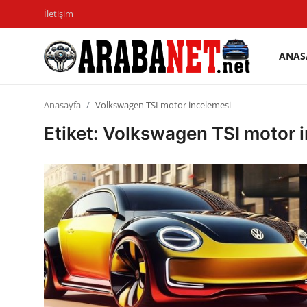
İletişim
ANAS
Giriş
Kayıt
yapmak
olmak
Anasayfa
Volkswagen TSI motor incelemesi
Anasayfa
Etiket: Volkswagen TSI motor 
İletişim
Araba Markaları
Paketler
Karşılaştırmalar
Kronik Sorunlar