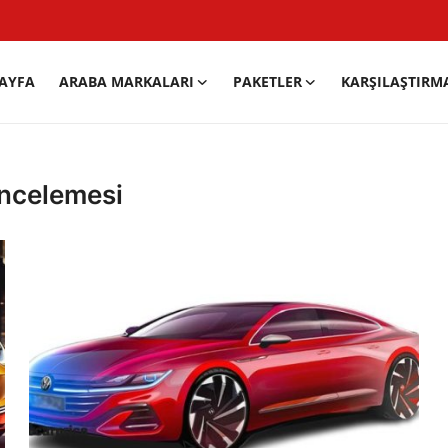
AYFA
ARABA MARKALARI
PAKETLER
KARŞILAŞTIRM
incelemesi