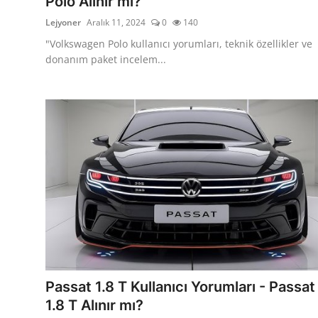
Polo Alınır mı?
Lejyoner
Aralık 11, 2024
0
140
"Volkswagen Polo kullanıcı yorumları, teknik özellikler ve
donanım paket incelem...
Passat 1.8 T Kullanıcı Yorumları - Passat
1.8 T Alınır mı?