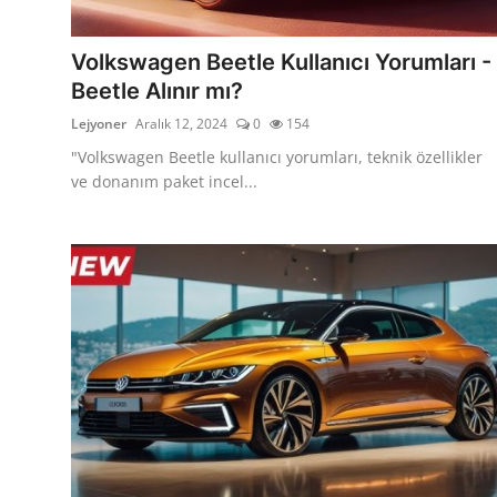
Bakım & Arıza Çözümleri
İkinci El & Ekspertiz
Volkswagen Beetle Kullanıcı Yorumları -
Beetle Alınır mı?
Muayene & Emisyon
Lejyoner
Aralık 12, 2024
0
154
Trafik Cezaları & Mevzuat
"Volkswagen Beetle kullanıcı yorumları, teknik özellikler
ve donanım paket incel...
Ehliyet & Ruhsat İşlemleri
Sigorta & Kasko
Yakıt, LPG & Elektrikli