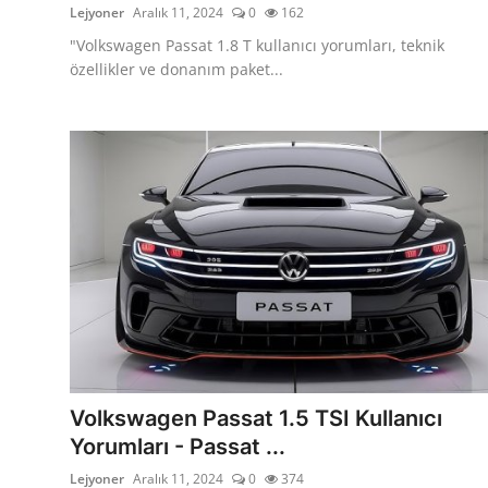
Lejyoner
Aralık 11, 2024
0
162
"Volkswagen Passat 1.8 T kullanıcı yorumları, teknik
özellikler ve donanım paket...
Volkswagen Passat 1.5 TSI Kullanıcı
Yorumları - Passat ...
Lejyoner
Aralık 11, 2024
0
374