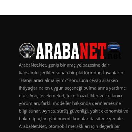
ArabaNet.Net, geniş bir araç yelpazesine dair
kapsamlı içerikler sunan bir platformdur. İnsanların
"Hangi aracı almalıyım?" sorusuna cevap ararken
ihtiyaçlarına en uygun seçeneği bulmalarına yardımcı
olur. Araç incelemeleri, teknik özellikler ve kullanıcı
yorumları, farklı modeller hakkında derinlemesine
bilgi sunar. Ayrıca, sürüş güvenliği, yakıt ekonomisi ve
bakım ipuçları gibi önemli konular da sitede yer alır.
ArabaNet.Net, otomobil meraklıları için değerli bir