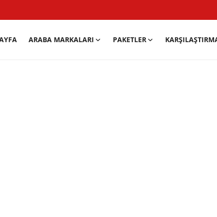
AYFA
ARABA MARKALARI
PAKETLER
KARŞILAŞTIRM