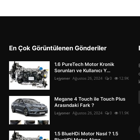
En Çok Görüntülenen Gönderiler
1.6 PureTech Motor Kronik
Sorunları ve Kullanıcı Y...
Lejyoner
Ağustos 26, 2024
0
12.9K
Megane 4 Touch ile Touch Plus
Arasındaki Fark ?
Lejyoner
Ağustos 26, 2024
0
11.9K
1.5 BlueHDi Motor Nasıl ? 1.5
BlueHDi Motor Alınır...