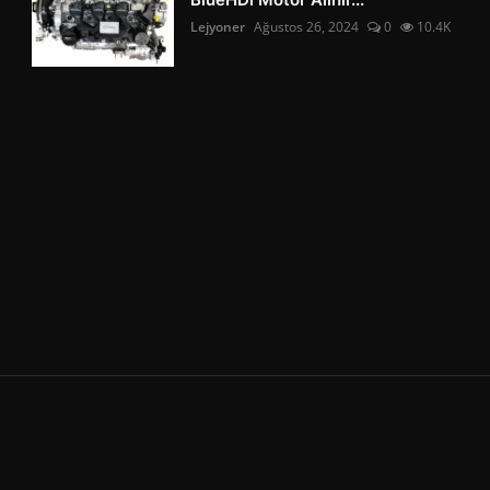
Lejyoner
Ağustos 26, 2024
0
10.4K