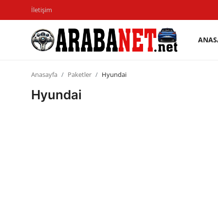
İletişim
ANAS
Giriş
Kayıt
yapmak
olmak
Anasayfa
Paketler
Hyundai
Anasayfa
Hyundai
İletişim
Araba Markaları
Paketler
Karşılaştırmalar
Kronik Sorunlar