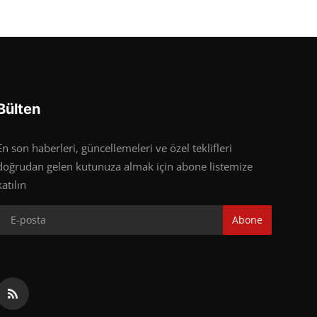
Bülten
En son haberleri, güncellemeleri ve özel teklifleri
doğrudan gelen kutunuza almak için abone listemize
katılın
Abone