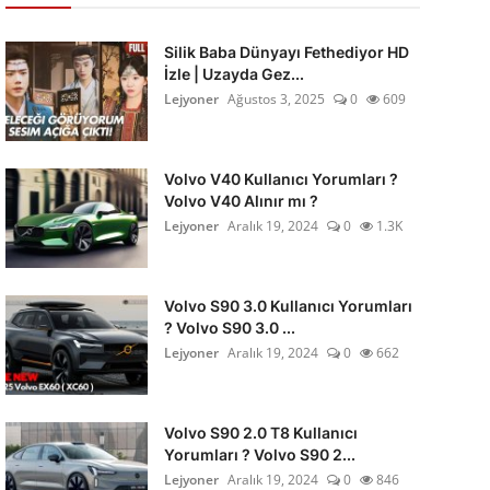
Silik Baba Dünyayı Fethediyor HD
İzle | Uzayda Gez...
Lejyoner
Ağustos 3, 2025
0
609
Volvo V40 Kullanıcı Yorumları ?
Volvo V40 Alınır mı ?
Lejyoner
Aralık 19, 2024
0
1.3K
Volvo S90 3.0 Kullanıcı Yorumları
? Volvo S90 3.0 ...
Lejyoner
Aralık 19, 2024
0
662
Volvo S90 2.0 T8 Kullanıcı
Yorumları ? Volvo S90 2...
Lejyoner
Aralık 19, 2024
0
846