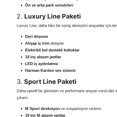
Ön ve arka park sensörleri
2.
Luxury Line Paketi
Luxury Line, daha lüks bir sürüş deneyimi arayanlar için terci
Deri döşeme
Ahşap iç trim
detaylar
Elektrikli bel destekli koltuklar
18 inç alaşım jantlar
LED iç aydınlatma
Harman Kardon ses sistemi
3.
Sport Line Paketi
Daha sportif bir görünüm ve performans arayan sürücüler içi
çıkarır.
M Sport direksiyon
ve süspansiyon sistemi
19 inç M alaşım jantlar