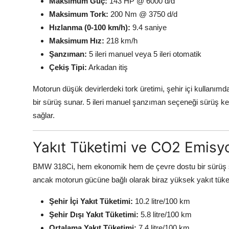
Maksimum Güç:
143 HP @ 6000 d/d
Maksimum Tork:
200 Nm @ 3750 d/d
Hızlanma (0-100 km/h):
9.4 saniye
Maksimum Hız:
218 km/h
Şanzıman:
5 ileri manuel veya 5 ileri otomatik
Çekiş Tipi:
Arkadan itiş
Motorun düşük devirlerdeki tork üretimi, şehir içi kullanımda
bir sürüş sunar. 5 ileri manuel şanzıman seçeneği sürüş key
sağlar.
Yakıt Tüketimi ve CO2 Emisyo
BMW 318Ci, hem ekonomik hem de çevre dostu bir sürüş sun
ancak motorun gücüne bağlı olarak biraz yüksek yakıt tüketi
Şehir İçi Yakıt Tüketimi:
10.2 litre/100 km
Şehir Dışı Yakıt Tüketimi:
5.8 litre/100 km
Ortalama Yakıt Tüketimi:
7.4 litre/100 km