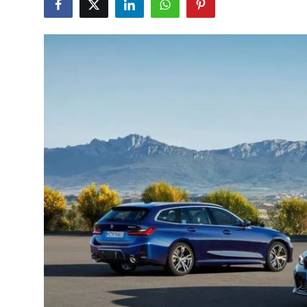
Bakım & Arıza Çözümleri
İkinci El & Ekspertiz
Muayene & Emisyon
Trafik Cezaları & Mevzuat
Ehliyet & Ruhsat İşlemleri
Sigorta & Kasko
Yakıt, LPG & Elektrikli