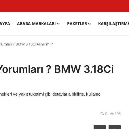
AYFA
ARABA MARKALARI
PAKETLER
KARŞILAŞTIRM
rumları ? BMW 3.18Ci Alınır mı ?
Yorumları ? BMW 3.18Ci
eri ve yakıt tüketimi gibi detaylarla birlikte, kullanıcı
0
198