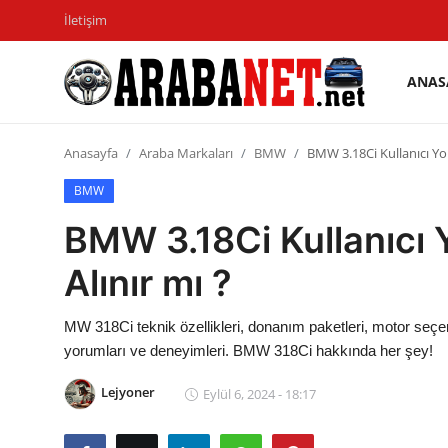
İletişim
ANAS
Giriş
Kayıt
yapmak
olmak
Anasayfa
Araba Markaları
BMW
BMW 3.18Ci Kullanıcı Yo
Anasayfa
BMW
BMW 3.18Ci Kullanıcı 
İletişim
Alınır mı ?
Araba Markaları
Paketler
MW 318Ci teknik özellikleri, donanım paketleri, motor seçenekl
yorumları ve deneyimleri. BMW 318Ci hakkında her şey!
Karşılaştırmalar
Lejyoner
Eylül 6, 2024 - 18:17
Kronik Sorunlar