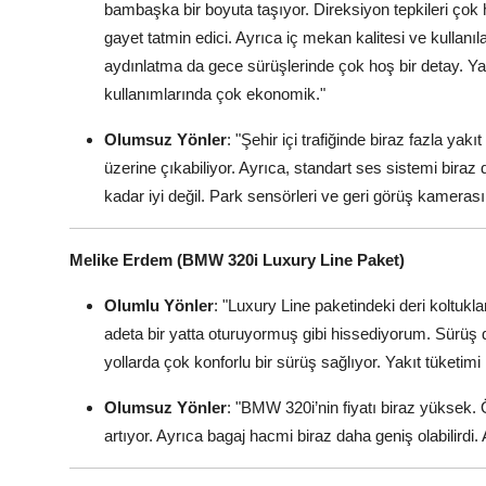
bambaşka bir boyuta taşıyor. Direksiyon tepkileri ç
gayet tatmin edici. Ayrıca iç mekan kalitesi ve kulla
aydınlatma da gece sürüşlerinde çok hoş bir detay. Yakıt
kullanımlarında çok ekonomik."
Olumsuz Yönler
: "Şehir içi trafiğinde biraz fazla yakı
üzerine çıkabiliyor. Ayrıca, standart ses sistemi biraz 
kadar iyi değil. Park sensörleri ve geri görüş kamerası
Melike Erdem (BMW 320i Luxury Line Paket)
Olumlu Yönler
: "Luxury Line paketindeki deri koltukl
adeta bir yatta oturuyormuş gibi hissediyorum. Sürüş din
yollarda çok konforlu bir sürüş sağlıyor. Yakıt tüketimi 
Olumsuz Yönler
: "BMW 320i’nin fiyatı biraz yüksek. 
artıyor. Ayrıca bagaj hacmi biraz daha geniş olabilirdi. 