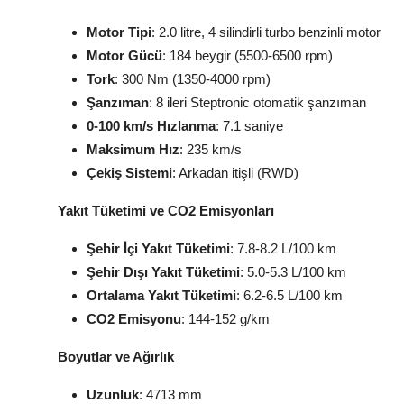
Motor Tipi
: 2.0 litre, 4 silindirli turbo benzinli motor
Motor Gücü
: 184 beygir (5500-6500 rpm)
Tork
: 300 Nm (1350-4000 rpm)
Şanzıman
: 8 ileri Steptronic otomatik şanzıman
0-100 km/s Hızlanma
: 7.1 saniye
Maksimum Hız
: 235 km/s
Çekiş Sistemi
: Arkadan itişli (RWD)
Yakıt Tüketimi ve CO2 Emisyonları
Şehir İçi Yakıt Tüketimi
: 7.8-8.2 L/100 km
Şehir Dışı Yakıt Tüketimi
: 5.0-5.3 L/100 km
Ortalama Yakıt Tüketimi
: 6.2-6.5 L/100 km
CO2 Emisyonu
: 144-152 g/km
Boyutlar ve Ağırlık
Uzunluk
: 4713 mm