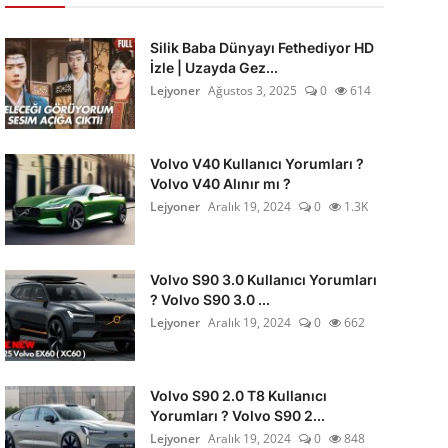
Silik Baba Dünyayı Fethediyor HD
İzle | Uzayda Gez...
Lejyoner
Ağustos 3, 2025
0
614
Volvo V40 Kullanıcı Yorumları ?
Volvo V40 Alınır mı ?
Lejyoner
Aralık 19, 2024
0
1.3K
Volvo S90 3.0 Kullanıcı Yorumları
? Volvo S90 3.0 ...
Lejyoner
Aralık 19, 2024
0
662
Volvo S90 2.0 T8 Kullanıcı
Yorumları ? Volvo S90 2...
Lejyoner
Aralık 19, 2024
0
848