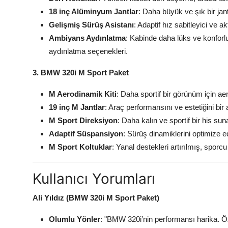
18 inç Alüminyum Jantlar
: Daha büyük ve şık bir jan
Gelişmiş Sürüş Asistanı
: Adaptif hız sabitleyici ve a
Ambiyans Aydınlatma
: Kabinde daha lüks ve konforlu
aydınlatma seçenekleri.
3. BMW 320i M Sport Paket
M Aerodinamik Kiti
: Daha sportif bir görünüm için a
19 inç M Jantlar
: Araç performansını ve estetiğini bir
M Sport Direksiyon
: Daha kalın ve sportif bir his su
Adaptif Süspansiyon
: Sürüş dinamiklerini optimize 
M Sport Koltuklar
: Yanal destekleri artırılmış, sporc
Kullanıcı Yorumları
Ali Yıldız (BMW 320i M Sport Paket)
Olumlu Yönler
: "BMW 320i’nin performansı harika. Öz