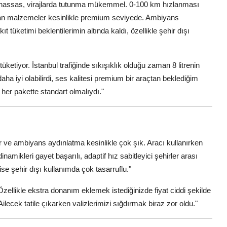
ok hassas, virajlarda tutunma mükemmel. 0-100 km hızlanması
nılan malzemeler kesinlikle premium seviyede. Ambiyans
 tüketimi beklentilerimin altında kaldı, özellikle şehir dışı
t tüketiyor. İstanbul trafiğinde sıkışıklık olduğu zaman 8 litrenin
daha iyi olabilirdi, ses kalitesi premium bir araçtan beklediğim
 her pakette standart olmalıydı."
ar ve ambiyans aydınlatma kesinlikle çok şık. Aracı kullanırken
amikleri gayet başarılı, adaptif hız sabitleyici şehirler arası
ise şehir dışı kullanımda çok tasarruflu."
Özellikle ekstra donanım eklemek istediğinizde fiyat ciddi şekilde
Ailecek tatile çıkarken valizlerimizi sığdırmak biraz zor oldu."