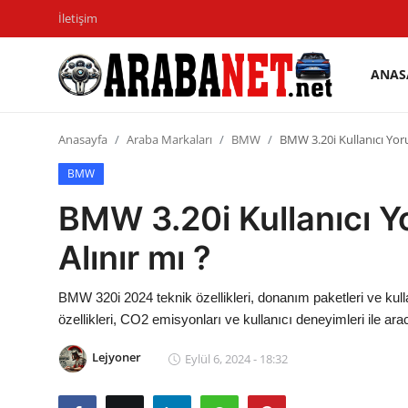
İletişim
ANAS
Giriş
Kayıt
yapmak
olmak
Anasayfa
Araba Markaları
BMW
BMW 3.20i Kullanıcı Yoru
Anasayfa
BMW
BMW 3.20i Kullanıcı Y
İletişim
Alınır mı ?
Araba Markaları
Paketler
BMW 320i 2024 teknik özellikleri, donanım paketleri ve kulla
özellikleri, CO2 emisyonları ve kullanıcı deneyimleri ile ar
Karşılaştırmalar
Lejyoner
Eylül 6, 2024 - 18:32
Kronik Sorunlar