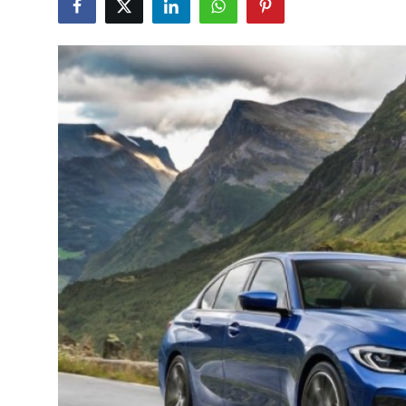
Bakım & Arıza Çözümleri
İkinci El & Ekspertiz
Muayene & Emisyon
Trafik Cezaları & Mevzuat
Ehliyet & Ruhsat İşlemleri
Sigorta & Kasko
Yakıt, LPG & Elektrikli