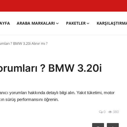
AYFA
ARABA MARKALARI
PAKETLER
KARŞILAŞTIRM
mları ? BMW 3.20i Alınır mı ?
orumları ? BMW 3.20i
nıcı yorumları hakkında detaylı bilgi alın. Yakıt tüketimi, motor
acın sürüş performansını öğrenin.
0
380