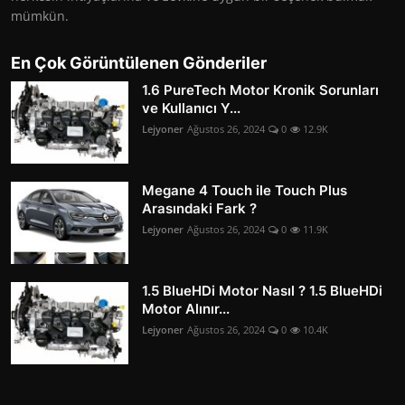
mümkün.
En Çok Görüntülenen Gönderiler
1.6 PureTech Motor Kronik Sorunları
ve Kullanıcı Y...
Lejyoner
Ağustos 26, 2024
0
12.9K
Megane 4 Touch ile Touch Plus
Arasındaki Fark ?
Lejyoner
Ağustos 26, 2024
0
11.9K
1.5 BlueHDi Motor Nasıl ? 1.5 BlueHDi
Motor Alınır...
Lejyoner
Ağustos 26, 2024
0
10.4K