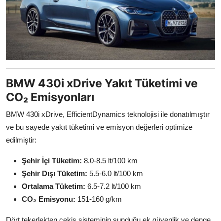
BMW 430i xDrive Yakıt Tüketimi ve
CO₂ Emisyonları
BMW 430i xDrive, EfficientDynamics teknolojisi ile donatılmıştır
ve bu sayede yakıt tüketimi ve emisyon değerleri optimize
edilmiştir:
Şehir İçi Tüketim:
8.0-8.5 lt/100 km
Şehir Dışı Tüketim:
5.5-6.0 lt/100 km
Ortalama Tüketim:
6.5-7.2 lt/100 km
CO₂ Emisyonu:
151-160 g/km
Dört tekerlekten çekiş sisteminin sunduğu ek güvenlik ve denge