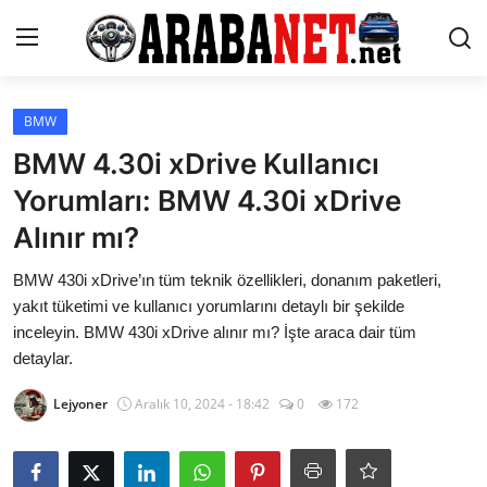
Giriş yapmak
Kayıt olmak
BMW
BMW 4.30i xDrive Kullanıcı
Anasayfa
Yorumları: BMW 4.30i xDrive
İletişim
Alınır mı?
Araba Markaları
BMW 430i xDrive’ın tüm teknik özellikleri, donanım paketleri,
yakıt tüketimi ve kullanıcı yorumlarını detaylı bir şekilde
Paketler
inceleyin. BMW 430i xDrive alınır mı? İşte araca dair tüm
detaylar.
Karşılaştırmalar
Lejyoner
Aralık 10, 2024 - 18:42
0
172
Kronik Sorunlar
Bakım & Arıza Çözümleri