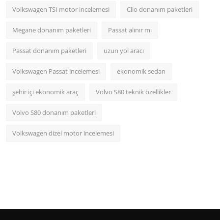
Volkswagen TSI motor incelemesi
Clio donanım paketleri
Megane donanım paketleri
Passat alınır mı
Passat donanım paketleri
uzun yol aracı
Volkswagen Passat incelemesi
ekonomik sedan
şehir içi ekonomik araç
Volvo S80 teknik özellikler
Volvo S80 donanım paketleri
Volkswagen dizel motor incelemesi