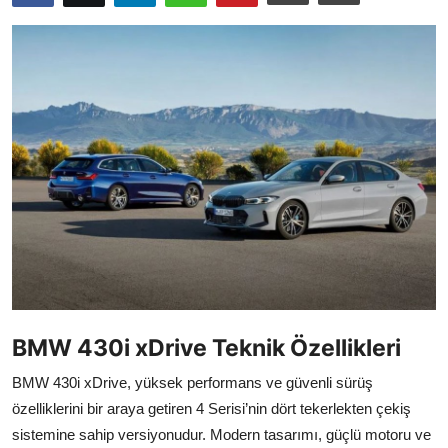
İkinci El & Ekspertiz
Muayene & Emisyon
Trafik Cezaları & Mevzuat
Ehliyet & Ruhsat İşlemleri
Sigorta & Kasko
Yakıt, LPG & Elektrikli
BMW 430i xDrive Teknik Özellikleri
BMW 430i xDrive, yüksek performans ve güvenli sürüş
özelliklerini bir araya getiren 4 Serisi’nin dört tekerlekten çekiş
sistemine sahip versiyonudur. Modern tasarımı, güçlü motoru ve