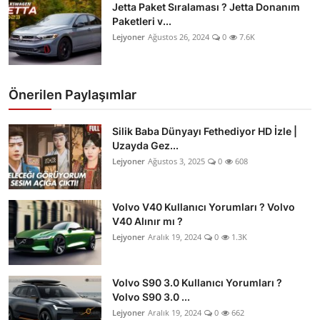
Jetta Paket Sıralaması ? Jetta Donanım
Paketleri v...
Lejyoner
Ağustos 26, 2024
0
7.6K
Önerilen Paylaşımlar
Silik Baba Dünyayı Fethediyor HD İzle |
Uzayda Gez...
Lejyoner
Ağustos 3, 2025
0
608
Volvo V40 Kullanıcı Yorumları ? Volvo
V40 Alınır mı ?
Lejyoner
Aralık 19, 2024
0
1.3K
Volvo S90 3.0 Kullanıcı Yorumları ?
Volvo S90 3.0 ...
Lejyoner
Aralık 19, 2024
0
662