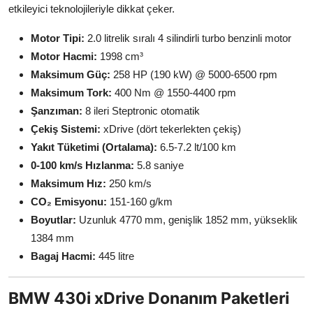
etkileyici teknolojileriyle dikkat çeker.
Motor Tipi:
2.0 litrelik sıralı 4 silindirli turbo benzinli motor
Motor Hacmi:
1998 cm³
Maksimum Güç:
258 HP (190 kW) @ 5000-6500 rpm
Maksimum Tork:
400 Nm @ 1550-4400 rpm
Şanzıman:
8 ileri Steptronic otomatik
Çekiş Sistemi:
xDrive (dört tekerlekten çekiş)
Yakıt Tüketimi (Ortalama):
6.5-7.2 lt/100 km
0-100 km/s Hızlanma:
5.8 saniye
Maksimum Hız:
250 km/s
CO₂ Emisyonu:
151-160 g/km
Boyutlar:
Uzunluk 4770 mm, genişlik 1852 mm, yükseklik
1384 mm
Bagaj Hacmi:
445 litre
BMW 430i xDrive Donanım Paketleri