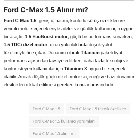
Ford C-Max 1.5 Alınır mı?
Ford C-Max 1.5
, geniş iç hacmi, konforlu sürüş özellikleri ve
verimli motor seçenekleriyle aileler ve günlük kullanım için uygun
bir araçtır.
1.5 EcoBoost motor
, güçlü bir performans sunarken,
1.5 TDCi dizel motor
, uzun yolculuklarda düşük yakıt
tüketimiyle öne çıkar. Donanım olarak
Titanium
paketi fiyat-
performans açısından tavsiye edilirken, daha fazla teknoloji ve
konfor isteyen kullanıcılar için
Titanium X
uygun bir seçenek
olabilir. Ancak düşük güçlü dizel motor seçeneği ve bazı donanım
eksiklikleri dikkat edilmesi gereken konular arasındadır.
Ford C-Max 1.5
Ford C-Max 1.5 teknik özellikler
Ford C-Max 1.5 kullanıcı yorumları
Ford C-Max 1.5 alınır mı