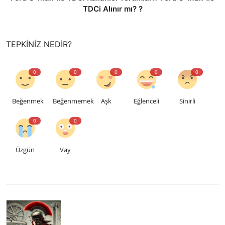
TDCi Alınır mı? ?
TEPKINIZ NEDIR?
0
0
0
0
0
Beğenmek
Beğenmemek
Aşk
Eğlenceli
Sinirli
0
0
Üzgün
Vay