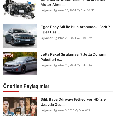
Motor Alınır...
Lejyoner
Ağustos 26, 2024
0
10.4K
Egea Easy Stil ile Plus Arasındaki Fark ?
Egea Eas...
Lejyoner
Ağustos 28, 2024
0
9.9K
Jetta Paket Sıralaması ? Jetta Donanım
Paketleri v...
Lejyoner
Ağustos 26, 2024
0
7.6K
Önerilen Paylaşımlar
Silik Baba Dünyayı Fethediyor HD İzle |
Uzayda Gez...
Lejyoner
Ağustos 3, 2025
0
613