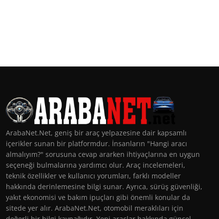
ArabaNet.Net, geniş bir araç yelpazesine dair kapsamlı
içerikler sunan bir platformdur. İnsanların "Hangi aracı
almalıyım?" sorusuna cevap ararken ihtiyaçlarına en uygun
seçeneği bulmalarına yardımcı olur. Araç incelemeleri,
teknik özellikler ve kullanıcı yorumları, farklı modeller
hakkında derinlemesine bilgi sunar. Ayrıca, sürüş güvenliği,
yakıt ekonomisi ve bakım ipuçları gibi önemli konular da
sitede yer alır. ArabaNet.Net, otomobil meraklıları için
değerli bir bilgi kaynağıdır. Yeni araçlar hakkında güncel