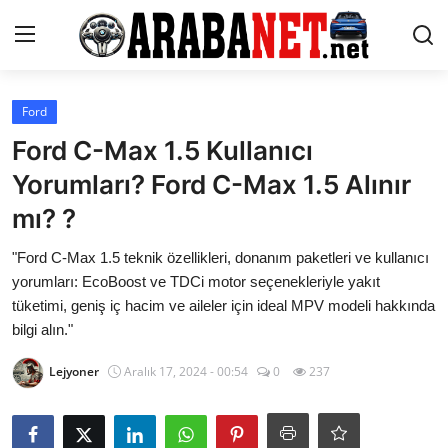
Giriş yapmak
Kayıt olmak
Ford
Ford C-Max 1.5 Kullanıcı
Anasayfa
Yorumları? Ford C-Max 1.5 Alınır
İletişim
mı? ?
Araba Markaları
"Ford C-Max 1.5 teknik özellikleri, donanım paketleri ve kullanıcı
yorumları: EcoBoost ve TDCi motor seçenekleriyle yakıt
Paketler
tüketimi, geniş iç hacim ve aileler için ideal MPV modeli hakkında
bilgi alın."
Karşılaştırmalar
Lejyoner
Aralık 17, 2024 - 00:54
0
237
Kronik Sorunlar
Bakım & Arıza Çözümleri