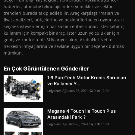
haberler, otomotiv teknolojisindeki yenilikler ve sektör
trendleri burada takip edilebilir. Araç karşılaştırmaları ve
fiyat analizleri, bütçelerine ve beklentilerine en uygun aracı
seçmek isteyenler için harika bir rehber sunar. İster şehir içi
kullanım için kompakt bir araç, ister uzun yolculuklar için
geniş ve konforlu bir SUV arıyor olun, ArabaNet.Net'te
herkesin ihtiyaçlarına ve zevkine uygun bir seçenek bulmak
mümkün.
En Çok Görüntülenen Gönderiler
1.6 PureTech Motor Kronik Sorunları
ve Kullanıcı Y...
Lejyoner
Ağustos 26, 2024
0
12.9K
Megane 4 Touch ile Touch Plus
Arasındaki Fark ?
Lejyoner
Ağustos 26, 2024
0
11.9K