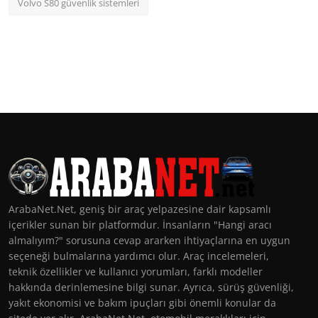
Volvo S80 güvenlik sistemleri
ArabaNet.Net, geniş bir araç yelpazesine dair kapsamlı
içerikler sunan bir platformdur. İnsanların "Hangi aracı
almalıyım?" sorusuna cevap ararken ihtiyaçlarına en uygun
seçeneği bulmalarına yardımcı olur. Araç incelemeleri,
teknik özellikler ve kullanıcı yorumları, farklı modeller
hakkında derinlemesine bilgi sunar. Ayrıca, sürüş güvenliği,
yakıt ekonomisi ve bakım ipuçları gibi önemli konular da