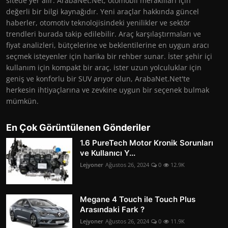
sitede yer alır. ArabaNet.Net, otomobil meraklıları için
değerli bir bilgi kaynağıdır. Yeni araçlar hakkında güncel
haberler, otomotiv teknolojisindeki yenilikler ve sektör
trendleri burada takip edilebilir. Araç karşılaştırmaları ve
fiyat analizleri, bütçelerine ve beklentilerine en uygun aracı
seçmek isteyenler için harika bir rehber sunar. İster şehir içi
kullanım için kompakt bir araç, ister uzun yolculuklar için
geniş ve konforlu bir SUV arıyor olun, ArabaNet.Net'te
herkesin ihtiyaçlarına ve zevkine uygun bir seçenek bulmak
mümkün.
En Çok Görüntülenen Gönderiler
1.6 PureTech Motor Kronik Sorunları
ve Kullanıcı Y...
Lejyoner
Ağustos 26, 2024
0
12.9K
Megane 4 Touch ile Touch Plus
Arasındaki Fark ?
Lejyoner
Ağustos 26, 2024
0
11.9K