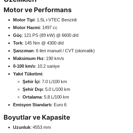
Motor ve Performans
Motor Tipi
: 1.5L i-VTEC Benzinli
Motor Hacmi
: 1497 cc
Güç
: 121 PS (89 kW) @ 6600 d/d
Tork
: 145 Nm @ 4300 d/d
Şanzıman
: 6 ileri manuel / CVT (otomatik)
Maksimum Hız
: 190 km/s
0-100 km/s
: 10.2 saniye
Yakıt Tüketimi
:
Şehir İçi
: 7.0 L/100 km
Şehir Dışı
: 5.0 L/100 km
Ortalama
: 5.8 L/100 km
Emisyon Standartı
: Euro 6
Boyutlar ve Kapasite
Uzunluk
: 4553 mm