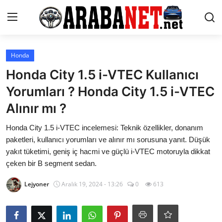
Giriş yapmak
Kayıt olmak
Honda
Honda City 1.5 i-VTEC Kullanıcı
Anasayfa
Yorumları ? Honda City 1.5 i-VTEC
İletişim
Alınır mı ?
Araba Markaları
Honda City 1.5 i-VTEC incelemesi: Teknik özellikler, donanım
paketleri, kullanıcı yorumları ve alınır mı sorusuna yanıt. Düşük
Paketler
yakıt tüketimi, geniş iç hacmi ve güçlü i-VTEC motoruyla dikkat
çeken bir B segment sedan.
Karşılaştırmalar
Lejyoner
Aralık 19, 2024 - 13:26
0
613
Kronik Sorunlar
Bakım & Arıza Çözümleri