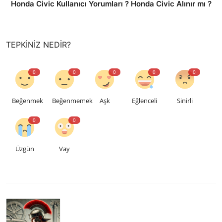
Honda Civic Kullanıcı Yorumları ? Honda Civic Alınır mı ?
TEPKINIZ NEDIR?
0
0
0
0
0
Beğenmek
Beğenmemek
Aşk
Eğlenceli
Sinirli
0
0
Üzgün
Vay