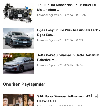
1.5 BlueHDi Motor Nasıl ? 1.5 BlueHDi
Motor Alınır...
Lejyoner
Ağustos 26, 2024
0
10.4K
Egea Easy Stil ile Plus Arasındaki Fark ?
Egea Eas...
Lejyoner
Ağustos 28, 2024
0
9.9K
Jetta Paket Sıralaması ? Jetta Donanım
Paketleri v...
Lejyoner
Ağustos 26, 2024
0
7.6K
Önerilen Paylaşımlar
Silik Baba Dünyayı Fethediyor HD İzle |
Uzayda Gez...