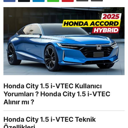
İkinci El & Ekspertiz
Muayene & Emisyon
Trafik Cezaları & Mevzuat
Ehliyet & Ruhsat İşlemleri
Sigorta & Kasko
Yakıt, LPG & Elektrikli
Honda City 1.5 i-VTEC Kullanıcı
Yorumları ? Honda City 1.5 i-VTEC
Alınır mı ?
Honda City 1.5 i-VTEC Teknik
Özellikleri