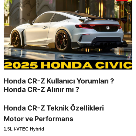
İkinci El & Ekspertiz
Muayene & Emisyon
Trafik Cezaları & Mevzuat
Ehliyet & Ruhsat İşlemleri
Sigorta & Kasko
Yakıt, LPG & Elektrikli
Honda CR-Z Kullanıcı Yorumları ?
Honda CR-Z Alınır mı ?
Honda CR-Z Teknik Özellikleri
Motor ve Performans
1.5L i-VTEC Hybrid