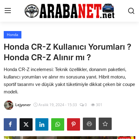
Giriş yapmak
Kayıt olmak
Honda
Honda CR-Z Kullanıcı Yorumları ?
Anasayfa
Honda CR-Z Alınır mı ?
İletişim
Honda CR-Z incelemesi: Teknik özellikler, donanım paketleri,
kullanıcı yorumları ve alınır mı sorusuna yanıt. Hibrit motoru,
Araba Markaları
sportif tasarımı ve düşük yakıt tüketimiyle dikkat çeken bir coupe
modeli.
Paketler
Lejyoner
Aralık 19, 2024 - 15:33
0
301
Karşılaştırmalar
Kronik Sorunlar
Bakım & Arıza Çözümleri