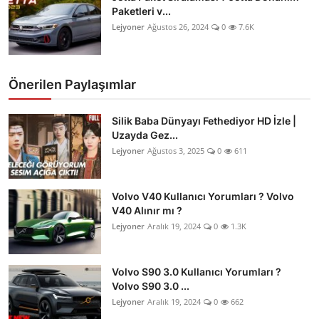
Paketleri v...
Lejyoner
Ağustos 26, 2024
0
7.6K
Önerilen Paylaşımlar
Silik Baba Dünyayı Fethediyor HD İzle |
Uzayda Gez...
Lejyoner
Ağustos 3, 2025
0
611
Volvo V40 Kullanıcı Yorumları ? Volvo
V40 Alınır mı ?
Lejyoner
Aralık 19, 2024
0
1.3K
Volvo S90 3.0 Kullanıcı Yorumları ?
Volvo S90 3.0 ...
Lejyoner
Aralık 19, 2024
0
662