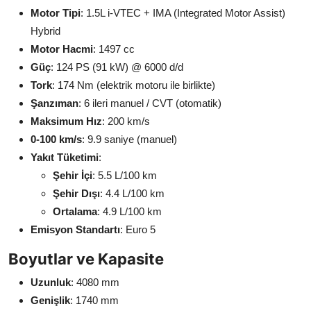
Motor Tipi
: 1.5L i-VTEC + IMA (Integrated Motor Assist)
Hybrid
Motor Hacmi
: 1497 cc
Güç
: 124 PS (91 kW) @ 6000 d/d
Tork
: 174 Nm (elektrik motoru ile birlikte)
Şanzıman
: 6 ileri manuel / CVT (otomatik)
Maksimum Hız
: 200 km/s
0-100 km/s
: 9.9 saniye (manuel)
Yakıt Tüketimi
:
Şehir İçi
: 5.5 L/100 km
Şehir Dışı
: 4.4 L/100 km
Ortalama
: 4.9 L/100 km
Emisyon Standartı
: Euro 5
Boyutlar ve Kapasite
Uzunluk
: 4080 mm
Genişlik
: 1740 mm