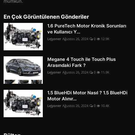
mümkün.
En Çok Görüntülenen Gönderiler
1.6 PureTech Motor Kronik Sorunları
ve Kullanıcı Y...
Lejyoner
Ağustos 26, 2024
0
12.9K
Megane 4 Touch ile Touch Plus
Arasındaki Fark ?
Lejyoner
Ağustos 26, 2024
0
11.9K
1.5 BlueHDi Motor Nasıl ? 1.5 BlueHDi
Motor Alınır...
Lejyoner
Ağustos 26, 2024
0
10.4K