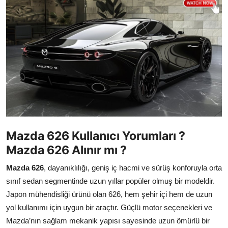
İkinci El & Ekspertiz
Muayene & Emisyon
Trafik Cezaları & Mevzuat
Ehliyet & Ruhsat İşlemleri
Sigorta & Kasko
Yakıt, LPG & Elektrikli
Mazda 626 Kullanıcı Yorumları ?
Mazda 626 Alınır mı ?
Mazda 626
, dayanıklılığı, geniş iç hacmi ve sürüş konforuyla orta
sınıf sedan segmentinde uzun yıllar popüler olmuş bir modeldir.
Japon mühendisliği ürünü olan 626, hem şehir içi hem de uzun
yol kullanımı için uygun bir araçtır. Güçlü motor seçenekleri ve
Mazda’nın sağlam mekanik yapısı sayesinde uzun ömürlü bir