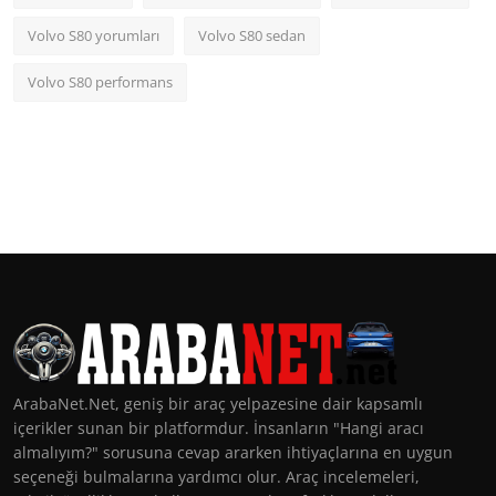
Volvo S80 yorumları
Volvo S80 sedan
Volvo S80 performans
ArabaNet.Net, geniş bir araç yelpazesine dair kapsamlı
içerikler sunan bir platformdur. İnsanların "Hangi aracı
almalıyım?" sorusuna cevap ararken ihtiyaçlarına en uygun
seçeneği bulmalarına yardımcı olur. Araç incelemeleri,