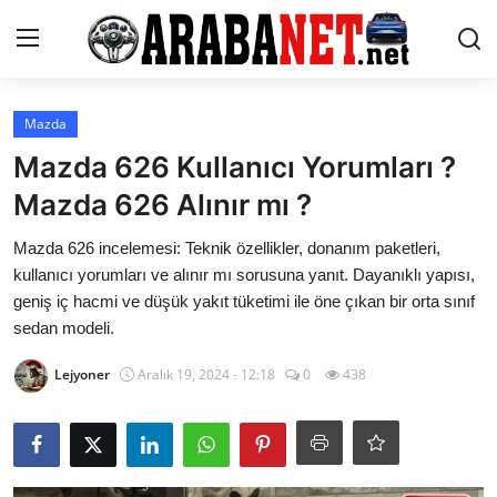
Giriş yapmak
Kayıt olmak
Mazda
Mazda 626 Kullanıcı Yorumları ?
Anasayfa
Mazda 626 Alınır mı ?
İletişim
Mazda 626 incelemesi: Teknik özellikler, donanım paketleri,
kullanıcı yorumları ve alınır mı sorusuna yanıt. Dayanıklı yapısı,
Araba Markaları
geniş iç hacmi ve düşük yakıt tüketimi ile öne çıkan bir orta sınıf
sedan modeli.
Paketler
Lejyoner
Aralık 19, 2024 - 12:18
0
438
Karşılaştırmalar
Kronik Sorunlar
Bakım & Arıza Çözümleri