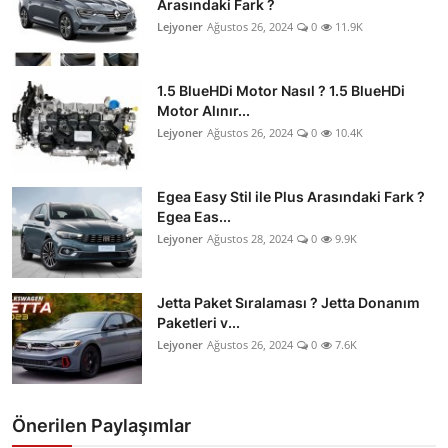
Arasındaki Fark ?
Lejyoner
Ağustos 26, 2024
0
11.9K
1.5 BlueHDi Motor Nasıl ? 1.5 BlueHDi
Motor Alınır...
Lejyoner
Ağustos 26, 2024
0
10.4K
Egea Easy Stil ile Plus Arasındaki Fark ?
Egea Eas...
Lejyoner
Ağustos 28, 2024
0
9.9K
Jetta Paket Sıralaması ? Jetta Donanım
Paketleri v...
Lejyoner
Ağustos 26, 2024
0
7.6K
Önerilen Paylaşımlar