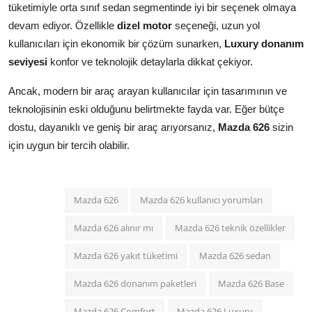
tüketimiyle orta sınıf sedan segmentinde iyi bir seçenek olmaya
devam ediyor. Özellikle
dizel motor
seçeneği, uzun yol
kullanıcıları için ekonomik bir çözüm sunarken,
Luxury donanım
seviyesi
konfor ve teknolojik detaylarla dikkat çekiyor.
Ancak, modern bir araç arayan kullanıcılar için tasarımının ve
teknolojisinin eski olduğunu belirtmekte fayda var. Eğer bütçe
dostu, dayanıklı ve geniş bir araç arıyorsanız,
Mazda 626
sizin
için uygun bir tercih olabilir.
Mazda 626
Mazda 626 kullanıcı yorumları
Mazda 626 alınır mı
Mazda 626 teknik özellikler
Mazda 626 yakıt tüketimi
Mazda 626 sedan
Mazda 626 donanım paketleri
Mazda 626 Base
Mazda 626 Comfort
Mazda 626 Luxury