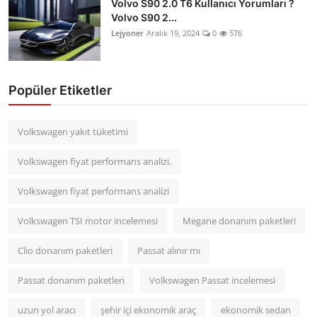
Volvo S90 2.0 T6 Kullanıcı Yorumları ?
Volvo S90 2...
Lejyoner
Aralık 19, 2024
0
576
Popüler Etiketler
Volkswagen yakıt tüketimi
Volkswagen fiyat performans analizi.
Volkswagen fiyat performans analizi
Volkswagen TSI motor incelemesi
Megane donanım paketleri
Clio donanım paketleri
Passat alınır mı
Passat donanım paketleri
Volkswagen Passat incelemesi
uzun yol aracı
şehir içi ekonomik araç
ekonomik sedan