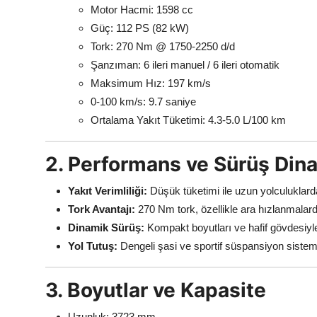
Motor Hacmi: 1598 cc
Güç: 112 PS (82 kW)
Tork: 270 Nm @ 1750-2250 d/d
Şanzıman: 6 ileri manuel / 6 ileri otomatik
Maksimum Hız: 197 km/s
0-100 km/s: 9.7 saniye
Ortalama Yakıt Tüketimi: 4.3-5.0 L/100 km
2. Performans ve Sürüş Dina
Yakıt Verimliliği:
Düşük tüketimi ile uzun yolculuklar
Tork Avantajı:
270 Nm tork, özellikle ara hızlanmalard
Dinamik Sürüş:
Kompakt boyutları ve hafif gövdesiyle
Yol Tutuş:
Dengeli şasi ve sportif süspansiyon sistemi,
3. Boyutlar ve Kapasite
Uzunluk: 3723 mm