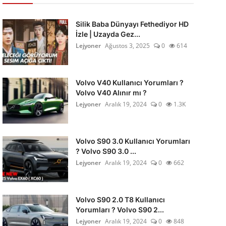
Silik Baba Dünyayı Fethediyor HD
İzle | Uzayda Gez...
Lejyoner
Ağustos 3, 2025
0
614
Volvo V40 Kullanıcı Yorumları ?
Volvo V40 Alınır mı ?
Lejyoner
Aralık 19, 2024
0
1.3K
Volvo S90 3.0 Kullanıcı Yorumları
? Volvo S90 3.0 ...
Lejyoner
Aralık 19, 2024
0
662
Volvo S90 2.0 T8 Kullanıcı
Yorumları ? Volvo S90 2...
Lejyoner
Aralık 19, 2024
0
848