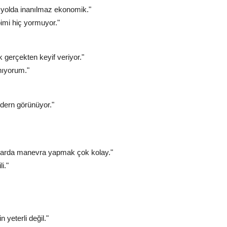
un yolda inanılmaz ekonomik."
imi hiç yormuyor."
gerçekten keyif veriyor."
anıyorum."
odern görünüyor."
nlarda manevra yapmak çok kolay."
i."
 yeterli değil."