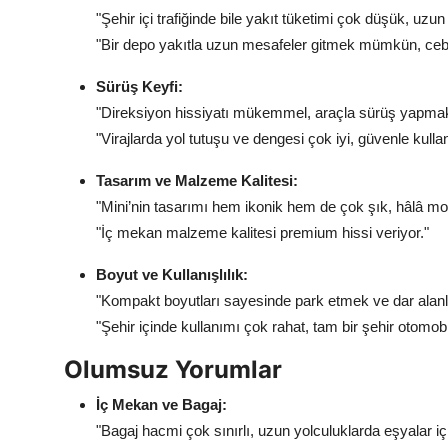
"Şehir içi trafiğinde bile yakıt tüketimi çok düşük, uz
"Bir depo yakıtla uzun mesafeler gitmek mümkün, ceb
Sürüş Keyfi:
"Direksiyon hissiyatı mükemmel, araçla sürüş yapmak 
"Virajlarda yol tutuşu ve dengesi çok iyi, güvenle kull
Tasarım ve Malzeme Kalitesi:
"Mini’nin tasarımı hem ikonik hem de çok şık, hâlâ m
"İç mekan malzeme kalitesi premium hissi veriyor."
Boyut ve Kullanışlılık:
"Kompakt boyutları sayesinde park etmek ve dar ala
"Şehir içinde kullanımı çok rahat, tam bir şehir otomobil
Olumsuz Yorumlar
İç Mekan ve Bagaj:
"Bagaj hacmi çok sınırlı, uzun yolculuklarda eşyalar için