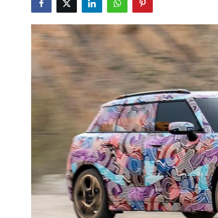
Bakım & Arıza Çözümleri
İkinci El & Ekspertiz
Muayene & Emisyon
Trafik Cezaları & Mevzuat
Ehliyet & Ruhsat İşlemleri
Sigorta & Kasko
Yakıt, LPG & Elektrikli