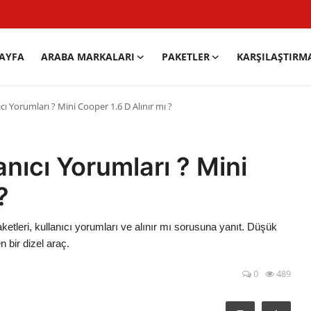
AYFA
ARABA MARKALARI
PAKETLER
KARŞILAŞTIRM
cı Yorumları ? Mini Cooper 1.6 D Alınır mı ?
anıcı Yorumları ? Mini
?
ketleri, kullanıcı yorumları ve alınır mı sorusuna yanıt. Düşük
n bir dizel araç.
0
489