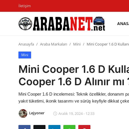
İletişim
ANAS
Giriş
Kayıt
yapmak
olmak
Anasayfa
Araba Markaları
Mini
Mini Cooper 1.6 D Kullanı
Anasayfa
Mini
Mini Cooper 1.6 D Kull
İletişim
Cooper 1.6 D Alınır mı 
Araba Markaları
Paketler
Mini Cooper 1.6 D incelemesi: Teknik özellikler, donanım pa
yakıt tüketimi, ikonik tasarımı ve sürüş keyfiyle dikkat çeke
Karşılaştırmalar
Lejyoner
Aralık 19, 2024 - 12:33
Kronik Sorunlar