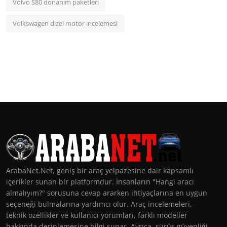
Volvo S80 donanım paketleri
Volkswagen dizel motor incelemesi
ArabaNet.Net, geniş bir araç yelpazesine dair kapsamlı
içerikler sunan bir platformdur. İnsanların "Hangi aracı
almalıyım?" sorusuna cevap ararken ihtiyaçlarına en uygun
seçeneği bulmalarına yardımcı olur. Araç incelemeleri,
teknik özellikler ve kullanıcı yorumları, farklı modeller
hakkında derinlemesine bilgi sunar. Ayrıca, sürüş güvenliği,