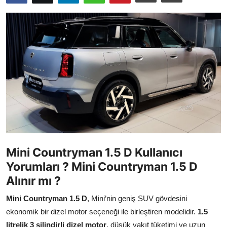
İkinci El & Ekspertiz
Muayene & Emisyon
Trafik Cezaları & Mevzuat
Ehliyet & Ruhsat İşlemleri
Sigorta & Kasko
Yakıt, LPG & Elektrikli
Mini Countryman 1.5 D Kullanıcı
Yorumları ? Mini Countryman 1.5 D
Alınır mı ?
Mini Countryman 1.5 D
, Mini’nin geniş SUV gövdesini
ekonomik bir dizel motor seçeneği ile birleştiren modelidir.
1.5
litrelik 3 silindirli dizel motor
, düşük yakıt tüketimi ve uzun