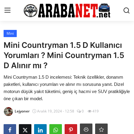
Giriş yapmak
Kayıt olmak
Mini
Mini Countryman 1.5 D Kullanıcı
Anasayfa
Yorumları ? Mini Countryman 1.5
İletişim
D Alınır mı ?
Araba Markaları
Mini Countryman 1.5 D incelemesi: Teknik özellikler, donanım
paketleri, kullanıcı yorumları ve alınır mı sorusuna yanıt. Dizel
Paketler
motorun düşük yakıt tüketimi, geniş iç hacmi ve SUV pratikliğiyle
öne çıkan bir model.
Karşılaştırmalar
Lejyoner
Aralık 19, 2024 - 12:58
0
419
Kronik Sorunlar
Bakım & Arıza Çözümleri