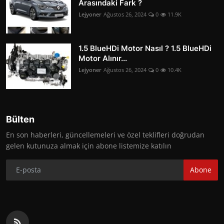
Arasındaki Fark ?
Lejyoner
Ağustos 26, 2024
0
11.9K
1.5 BlueHDi Motor Nasıl ? 1.5 BlueHDi
Motor Alınır...
Lejyoner
Ağustos 26, 2024
0
10.4K
Bülten
En son haberleri, güncellemeleri ve özel teklifleri doğrudan
gelen kutunuza almak için abone listemize katılın
Abone