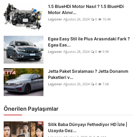
1.5 BlueHDi Motor Nasıl ? 1.5 BlueHDi
Motor Alınır...
Lejyoner
Ağustos 26, 2024
0
10.4K
Egea Easy Stil ile Plus Arasındaki Fark ?
Egea Eas...
Lejyoner
Ağustos 28, 2024
0
9.9K
Jetta Paket Sıralaması ? Jetta Donanım
Paketleri v...
Lejyoner
Ağustos 26, 2024
0
7.6K
Önerilen Paylaşımlar
Silik Baba Dünyayı Fethediyor HD İzle |
Uzayda Gez...