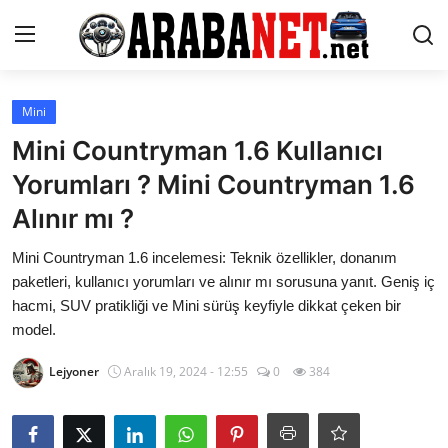
Giriş yapmak
Kayıt olmak
Mini
Mini Countryman 1.6 Kullanıcı
Anasayfa
Yorumları ? Mini Countryman 1.6
İletişim
Alınır mı ?
Araba Markaları
Mini Countryman 1.6 incelemesi: Teknik özellikler, donanım
paketleri, kullanıcı yorumları ve alınır mı sorusuna yanıt. Geniş iç
Paketler
hacmi, SUV pratikliği ve Mini sürüş keyfiyle dikkat çeken bir
model.
Karşılaştırmalar
Lejyoner
Aralık 19, 2024 - 12:55
0
384
Kronik Sorunlar
Bakım & Arıza Çözümleri