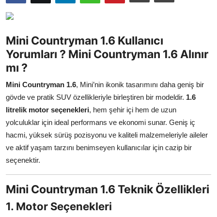
İkinci El & Ekspertiz
Muayene & Emisyon
Mini Countryman 1.6 Kullanıcı
Yorumları ? Mini Countryman 1.6 Alınır
Trafik Cezaları & Mevzuat
mı ?
Ehliyet & Ruhsat İşlemleri
Mini Countryman 1.6
, Mini’nin ikonik tasarımını daha geniş bir
gövde ve pratik SUV özellikleriyle birleştiren bir modeldir.
1.6
Sigorta & Kasko
litrelik motor seçenekleri
, hem şehir içi hem de uzun
Yakıt, LPG & Elektrikli
yolculuklar için ideal performans ve ekonomi sunar. Geniş iç
hacmi, yüksek sürüş pozisyonu ve kaliteli malzemeleriyle aileler
ve aktif yaşam tarzını benimseyen kullanıcılar için cazip bir
seçenektir.
Mini Countryman 1.6 Teknik Özellikleri
1. Motor Seçenekleri