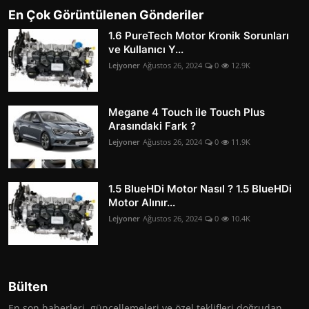
En Çok Görüntülenen Gönderiler
1.6 PureTech Motor Kronik Sorunları
ve Kullanıcı Y...
Lejyoner
Ağustos 26, 2024
0
12.9K
Megane 4 Touch ile Touch Plus
Arasındaki Fark ?
Lejyoner
Ağustos 26, 2024
0
11.9K
1.5 BlueHDi Motor Nasıl ? 1.5 BlueHDi
Motor Alınır...
Lejyoner
Ağustos 26, 2024
0
10.4K
Bülten
En son haberleri, güncellemeleri ve özel teklifleri doğrudan