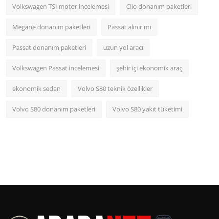
Volkswagen TSI motor incelemesi
Clio donanım paketleri
Megane donanım paketleri
Passat alınır mı
Passat donanım paketleri
uzun yol aracı
Volkswagen Passat incelemesi
şehir içi ekonomik araç
ekonomik sedan
Volvo S80 teknik özellikler
Volvo S80 donanım paketleri
Volvo S80 yakıt tüketimi