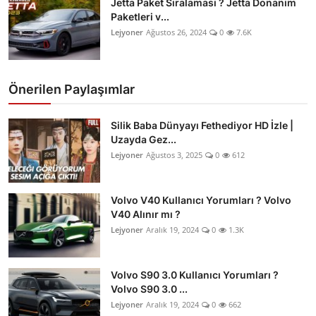
Jetta Paket Sıralaması ? Jetta Donanım
Paketleri v...
Lejyoner
Ağustos 26, 2024
0
7.6K
Önerilen Paylaşımlar
Silik Baba Dünyayı Fethediyor HD İzle |
Uzayda Gez...
Lejyoner
Ağustos 3, 2025
0
612
Volvo V40 Kullanıcı Yorumları ? Volvo
V40 Alınır mı ?
Lejyoner
Aralık 19, 2024
0
1.3K
Volvo S90 3.0 Kullanıcı Yorumları ?
Volvo S90 3.0 ...
Lejyoner
Aralık 19, 2024
0
662