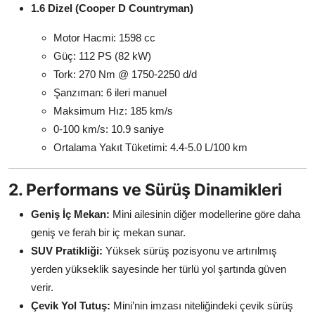
1.6 Dizel (Cooper D Countryman)
Motor Hacmi: 1598 cc
Güç: 112 PS (82 kW)
Tork: 270 Nm @ 1750-2250 d/d
Şanzıman: 6 ileri manuel
Maksimum Hız: 185 km/s
0-100 km/s: 10.9 saniye
Ortalama Yakıt Tüketimi: 4.4-5.0 L/100 km
2. Performans ve Sürüş Dinamikleri
Geniş İç Mekan:
Mini ailesinin diğer modellerine göre daha
geniş ve ferah bir iç mekan sunar.
SUV Pratikliği:
Yüksek sürüş pozisyonu ve artırılmış
yerden yükseklik sayesinde her türlü yol şartında güven
verir.
Çevik Yol Tutuş:
Mini’nin imzası niteliğindeki çevik sürüş