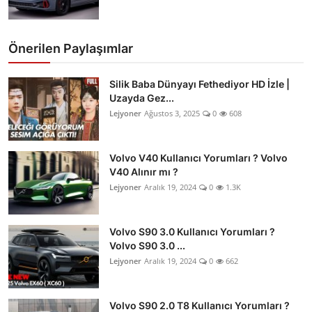
Önerilen Paylaşımlar
Silik Baba Dünyayı Fethediyor HD İzle |
Uzayda Gez...
Lejyoner
Ağustos 3, 2025
0
608
Volvo V40 Kullanıcı Yorumları ? Volvo
V40 Alınır mı ?
Lejyoner
Aralık 19, 2024
0
1.3K
Volvo S90 3.0 Kullanıcı Yorumları ?
Volvo S90 3.0 ...
Lejyoner
Aralık 19, 2024
0
662
Volvo S90 2.0 T8 Kullanıcı Yorumları ?