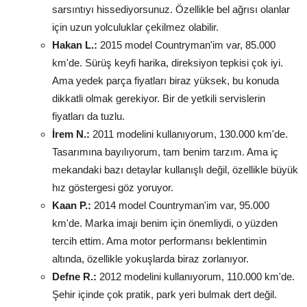
sarsıntıyı hissediyorsunuz. Özellikle bel ağrısı olanlar
için uzun yolculuklar çekilmez olabilir.
Hakan L.:
2015 model Countryman'im var, 85.000
km'de. Sürüş keyfi harika, direksiyon tepkisi çok iyi.
Ama yedek parça fiyatları biraz yüksek, bu konuda
dikkatli olmak gerekiyor. Bir de yetkili servislerin
fiyatları da tuzlu.
İrem N.:
2011 modelini kullanıyorum, 130.000 km'de.
Tasarımına bayılıyorum, tam benim tarzım. Ama iç
mekandaki bazı detaylar kullanışlı değil, özellikle büyük
hız göstergesi göz yoruyor.
Kaan P.:
2014 model Countryman'im var, 95.000
km'de. Marka imajı benim için önemliydi, o yüzden
tercih ettim. Ama motor performansı beklentimin
altında, özellikle yokuşlarda biraz zorlanıyor.
Defne R.:
2012 modelini kullanıyorum, 110.000 km'de.
Şehir içinde çok pratik, park yeri bulmak dert değil.