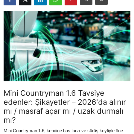
İkinci El & Ekspertiz
Muayene & Emisyon
Trafik Cezaları & Mevzuat
Ehliyet & Ruhsat İşlemleri
Sigorta & Kasko
Yakıt, LPG & Elektrikli
Mini Countryman 1.6 Tavsiye
edenler: Şikayetler – 2026'da alınır
mı / masraf açar mı / uzak durmalı
mı?
Mini Countryman 1.6, kendine has tarzı ve sürüş keyfiyle öne