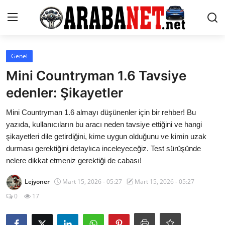
Giriş yapmak
Kayıt olmak
Genel
Mini Countryman 1.6 Tavsiye
Anasayfa
edenler: Şikayetler
İletişim
Mini Countryman 1.6 almayı düşünenler için bir rehber! Bu
yazıda, kullanıcıların bu aracı neden tavsiye ettiğini ve hangi
Araba Markaları
şikayetleri dile getirdiğini, kime uygun olduğunu ve kimin uzak
durması gerektiğini detaylıca inceleyeceğiz. Test sürüşünde
Paketler
nelere dikkat etmeniz gerektiği de cabası!
Karşılaştırmalar
Lejyoner
Mart 15, 2026 - 05:27
Mart 15, 2026 - 05:27
Kronik Sorunlar
0
17
Bakım & Arıza Çözümleri