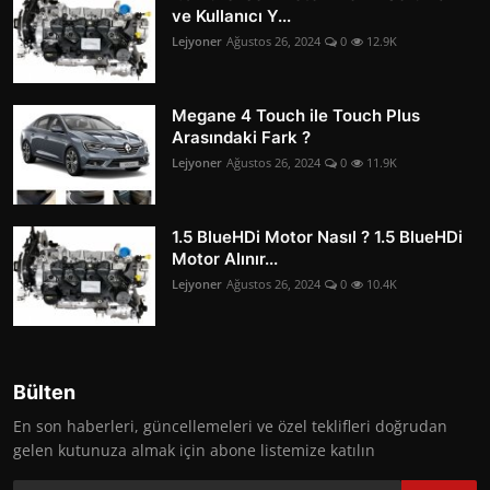
ve Kullanıcı Y...
Lejyoner
Ağustos 26, 2024
0
12.9K
Megane 4 Touch ile Touch Plus
Arasındaki Fark ?
Lejyoner
Ağustos 26, 2024
0
11.9K
1.5 BlueHDi Motor Nasıl ? 1.5 BlueHDi
Motor Alınır...
Lejyoner
Ağustos 26, 2024
0
10.4K
Bülten
En son haberleri, güncellemeleri ve özel teklifleri doğrudan
gelen kutunuza almak için abone listemize katılın