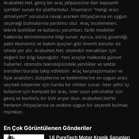
ArabaNet.Net, geniş bir araç yelpazesine dair kapsamlı
içerikler sunan bir platformdur. İnsanların "Hangi aracı
almalıyım?" sorusuna cevap ararken ihtiyaçlarına en uygun
seçeneği bulmalarına yardımcı olur. Araç incelemeleri,
teknik özellikler ve kullanıcı yorumları, farklı modeller
hakkında derinlemesine bilgi sunar. Ayrıca, sürüş güvenliği,
yakıt ekonomisi ve bakım ipuçları gibi önemli konular da
sitede yer alır. ArabaNet.Net, otomobil meraklıları için
değerli bir bilgi kaynağıdır. Yeni araçlar hakkında güncel
haberler, otomotiv teknolojisindeki yenilikler ve sektör
trendleri burada takip edilebilir. Araç karşılaştırmaları ve
fiyat analizleri, bütçelerine ve beklentilerine en uygun aracı
seçmek isteyenler için harika bir rehber sunar. İster şehir içi
kullanım için kompakt bir araç, ister uzun yolculuklar için
geniş ve konforlu bir SUV arıyor olun, ArabaNet.Net'te
herkesin ihtiyaçlarına ve zevkine uygun bir seçenek bulmak
mümkün.
En Çok Görüntülenen Gönderiler
1.6 PureTech Motor Kronik Sorunları