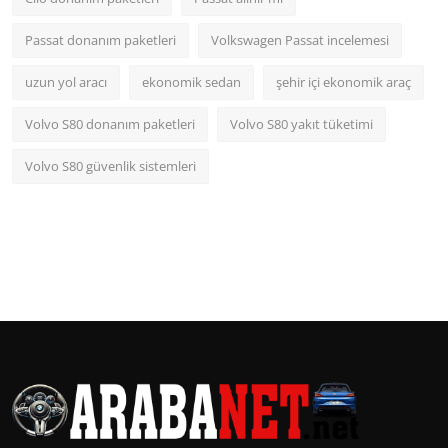
Passat donanım paketleri
Volkswagen Passat incelemesi
uzun yol aracı
ekonomik sedan
şehir içi ekonomik araç
Volvo S80 donanım paketleri
Volvo S80 yakıt tüketimi
Volvo S80 güvenlik sistemleri