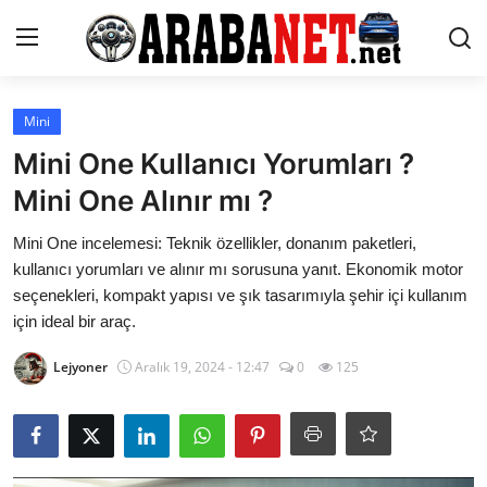
Giriş yapmak
Kayıt olmak
Mini
Mini One Kullanıcı Yorumları ?
Anasayfa
Mini One Alınır mı ?
İletişim
Mini One incelemesi: Teknik özellikler, donanım paketleri,
kullanıcı yorumları ve alınır mı sorusuna yanıt. Ekonomik motor
Araba Markaları
seçenekleri, kompakt yapısı ve şık tasarımıyla şehir içi kullanım
için ideal bir araç.
Paketler
Lejyoner
Aralık 19, 2024 - 12:47
0
125
Karşılaştırmalar
Kronik Sorunlar
Bakım & Arıza Çözümleri