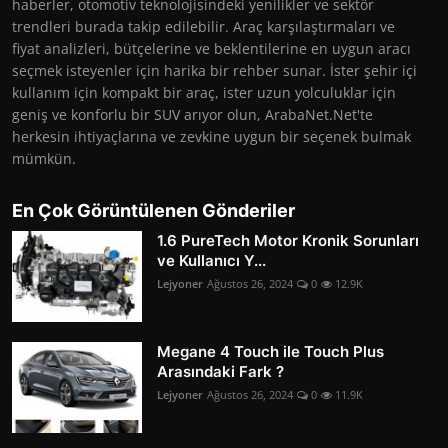
haberler, otomotiv teknolojisindeki yenilikler ve sektör
trendleri burada takip edilebilir. Araç karşılaştırmaları ve
fiyat analizleri, bütçelerine ve beklentilerine en uygun aracı
seçmek isteyenler için harika bir rehber sunar. İster şehir içi
kullanım için kompakt bir araç, ister uzun yolculuklar için
geniş ve konforlu bir SUV arıyor olun, ArabaNet.Net'te
herkesin ihtiyaçlarına ve zevkine uygun bir seçenek bulmak
mümkün.
En Çok Görüntülenen Gönderiler
1.6 PureTech Motor Kronik Sorunları
ve Kullanıcı Y...
Lejyoner
Ağustos 26, 2024
0
12.9K
Megane 4 Touch ile Touch Plus
Arasındaki Fark ?
Lejyoner
Ağustos 26, 2024
0
11.9K