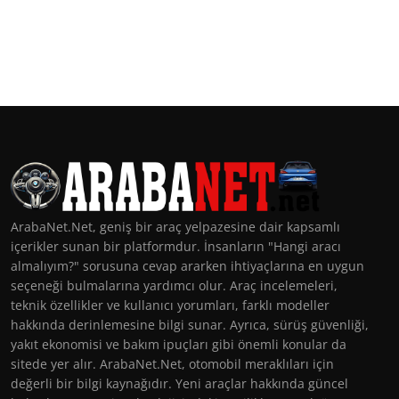
ArabaNet.Net, geniş bir araç yelpazesine dair kapsamlı
içerikler sunan bir platformdur. İnsanların "Hangi aracı
almalıyım?" sorusuna cevap ararken ihtiyaçlarına en uygun
seçeneği bulmalarına yardımcı olur. Araç incelemeleri,
teknik özellikler ve kullanıcı yorumları, farklı modeller
hakkında derinlemesine bilgi sunar. Ayrıca, sürüş güvenliği,
yakıt ekonomisi ve bakım ipuçları gibi önemli konular da
sitede yer alır. ArabaNet.Net, otomobil meraklıları için
değerli bir bilgi kaynağıdır. Yeni araçlar hakkında güncel