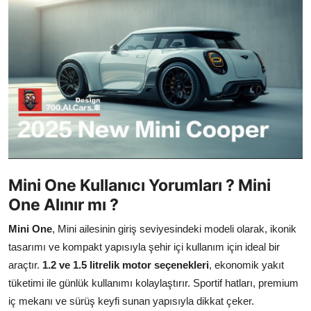
İkinci El & Ekspertiz
Muayene & Emisyon
Trafik Cezaları & Mevzuat
Ehliyet & Ruhsat İşlemleri
Sigorta & Kasko
Yakıt, LPG & Elektrikli
Mini One Kullanıcı Yorumları ? Mini
One Alınır mı ?
Mini One
, Mini ailesinin giriş seviyesindeki modeli olarak, ikonik
tasarımı ve kompakt yapısıyla şehir içi kullanım için ideal bir
araçtır.
1.2 ve 1.5 litrelik motor seçenekleri
, ekonomik yakıt
tüketimi ile günlük kullanımı kolaylaştırır. Sportif hatları, premium
iç mekanı ve sürüş keyfi sunan yapısıyla dikkat çeker.