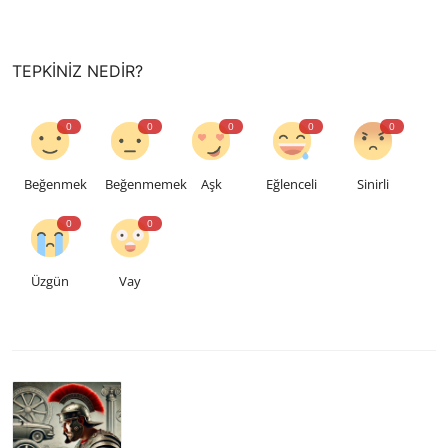
TEPKINIZ NEDIR?
0
0
0
0
0
Beğenmek
Beğenmemek
Aşk
Eğlenceli
Sinirli
0
0
Üzgün
Vay