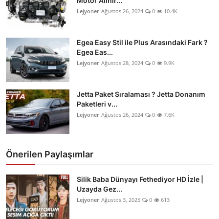
Motor Alınır...
Lejyoner
Ağustos 26, 2024
0
10.4K
Egea Easy Stil ile Plus Arasındaki Fark ?
Egea Eas...
Lejyoner
Ağustos 28, 2024
0
9.9K
Jetta Paket Sıralaması ? Jetta Donanım
Paketleri v...
Lejyoner
Ağustos 26, 2024
0
7.6K
Önerilen Paylaşımlar
Silik Baba Dünyayı Fethediyor HD İzle |
Uzayda Gez...
Lejyoner
Ağustos 3, 2025
0
613