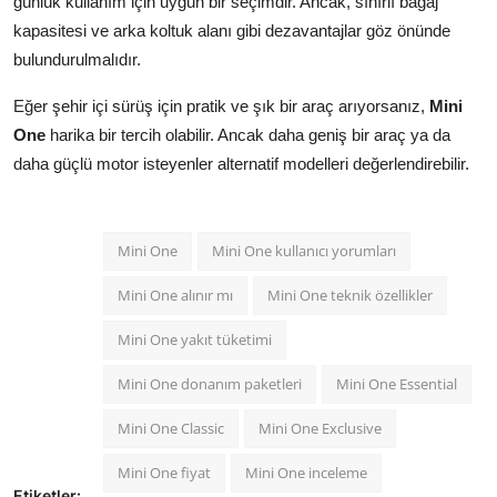
günlük kullanım için uygun bir seçimdir. Ancak, sınırlı bagaj
kapasitesi ve arka koltuk alanı gibi dezavantajlar göz önünde
bulundurulmalıdır.
Eğer şehir içi sürüş için pratik ve şık bir araç arıyorsanız,
Mini
One
harika bir tercih olabilir. Ancak daha geniş bir araç ya da
daha güçlü motor isteyenler alternatif modelleri değerlendirebilir.
Mini One
Mini One kullanıcı yorumları
Mini One alınır mı
Mini One teknik özellikler
Mini One yakıt tüketimi
Mini One donanım paketleri
Mini One Essential
Mini One Classic
Mini One Exclusive
Mini One fiyat
Mini One inceleme
Etiketler: