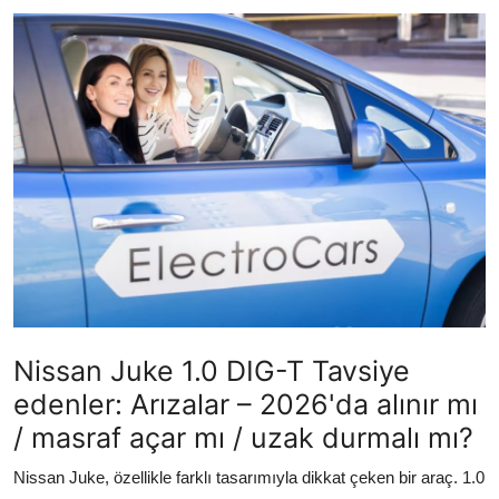
İkinci El & Ekspertiz
Muayene & Emisyon
Trafik Cezaları & Mevzuat
Ehliyet & Ruhsat İşlemleri
Sigorta & Kasko
Yakıt, LPG & Elektrikli
Nissan Juke 1.0 DIG-T Tavsiye
edenler: Arızalar – 2026'da alınır mı
/ masraf açar mı / uzak durmalı mı?
Nissan Juke, özellikle farklı tasarımıyla dikkat çeken bir araç. 1.0