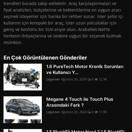
trendleri burada takip edilebilir. Araç karşılaştırmaları ve
fiyat analizleri, bütçelerine ve beklentilerine en uygun aracı
seçmek isteyenler için harika bir rehber sunar. İster şehir içi
kullanım için kompakt bir araç, ister uzun yolculuklar için
geniş ve konforlu bir SUV arıyor olun, ArabaNet.Net'te
herkesin ihtiyaçlarına ve zevkine uygun bir seçenek bulmak
mümkün.
En Çok Görüntülenen Gönderiler
1.6 PureTech Motor Kronik Sorunları
ve Kullanıcı Y...
Lejyoner
Ağustos 26, 2024
0
12.9K
Megane 4 Touch ile Touch Plus
Arasındaki Fark ?
Lejyoner
Ağustos 26, 2024
0
11.9K
1.5 BlueHDi Motor Nasıl ? 1.5 BlueHDi