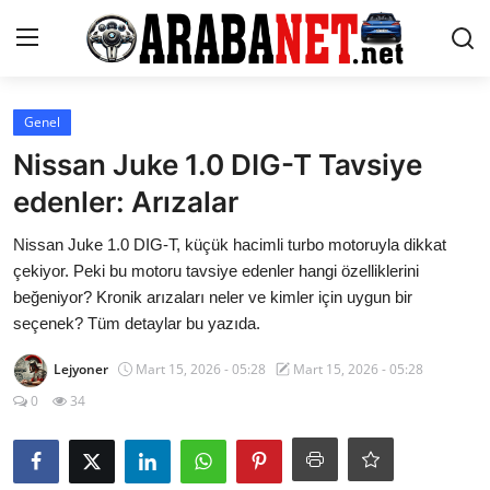
Giriş yapmak
Kayıt olmak
Genel
Nissan Juke 1.0 DIG-T Tavsiye
Anasayfa
edenler: Arızalar
İletişim
Nissan Juke 1.0 DIG-T, küçük hacimli turbo motoruyla dikkat
çekiyor. Peki bu motoru tavsiye edenler hangi özelliklerini
Araba Markaları
beğeniyor? Kronik arızaları neler ve kimler için uygun bir
seçenek? Tüm detaylar bu yazıda.
Paketler
Lejyoner
Mart 15, 2026 - 05:28
Mart 15, 2026 - 05:28
Karşılaştırmalar
0
34
Kronik Sorunlar
Bakım & Arıza Çözümleri