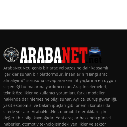
ArabaNet.Net, geniş bir araç yelpazesine dair kapsamlı
içerikler sunan bir platformdur. İnsanların "Hangi aracı
almalıyım?" sorusuna cevap ararken ihtiyaçlarına en uygun
seçeneği bulmalarına yardımcı olur. Araç incelemeleri,
teknik özellikler ve kullanıcı yorumları, farklı modeller
hakkında derinlemesine bilgi sunar. Ayrıca, sürüş güvenliği,
yakıt ekonomisi ve bakım ipuçları gibi önemli konular da
sitede yer alır. ArabaNet.Net, otomobil meraklıları için
değerli bir bilgi kaynağıdır. Yeni araçlar hakkında güncel
haberler, otomotiv teknolojisindeki yenilikler ve sektör