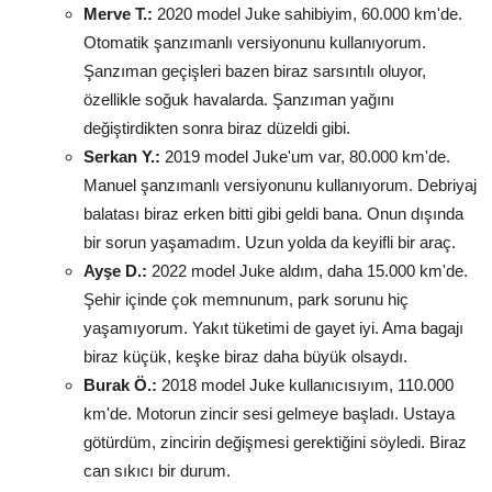
Merve T.:
2020 model Juke sahibiyim, 60.000 km'de.
Otomatik şanzımanlı versiyonunu kullanıyorum.
Şanzıman geçişleri bazen biraz sarsıntılı oluyor,
özellikle soğuk havalarda. Şanzıman yağını
değiştirdikten sonra biraz düzeldi gibi.
Serkan Y.:
2019 model Juke'um var, 80.000 km'de.
Manuel şanzımanlı versiyonunu kullanıyorum. Debriyaj
balatası biraz erken bitti gibi geldi bana. Onun dışında
bir sorun yaşamadım. Uzun yolda da keyifli bir araç.
Ayşe D.:
2022 model Juke aldım, daha 15.000 km'de.
Şehir içinde çok memnunum, park sorunu hiç
yaşamıyorum. Yakıt tüketimi de gayet iyi. Ama bagajı
biraz küçük, keşke biraz daha büyük olsaydı.
Burak Ö.:
2018 model Juke kullanıcısıyım, 110.000
km'de. Motorun zincir sesi gelmeye başladı. Ustaya
götürdüm, zincirin değişmesi gerektiğini söyledi. Biraz
can sıkıcı bir durum.