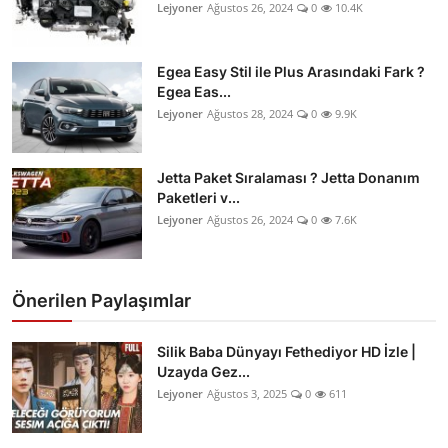
Lejyoner
Ağustos 26, 2024
0
10.4K
Egea Easy Stil ile Plus Arasındaki Fark ?
Egea Eas...
Lejyoner
Ağustos 28, 2024
0
9.9K
Jetta Paket Sıralaması ? Jetta Donanım
Paketleri v...
Lejyoner
Ağustos 26, 2024
0
7.6K
Önerilen Paylaşımlar
Silik Baba Dünyayı Fethediyor HD İzle |
Uzayda Gez...
Lejyoner
Ağustos 3, 2025
0
611