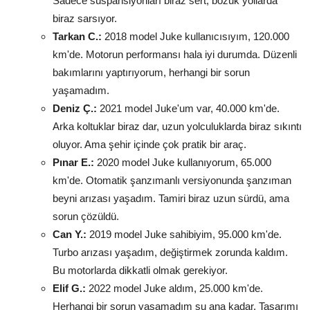
Sadece süspansiyonları biraz sert, bozuk yollarda
biraz sarsıyor.
Tarkan C.:
2018 model Juke kullanıcısıyım, 120.000
km'de. Motorun performansı hala iyi durumda. Düzenli
bakımlarını yaptırıyorum, herhangi bir sorun
yaşamadım.
Deniz Ç.:
2021 model Juke'um var, 40.000 km'de.
Arka koltuklar biraz dar, uzun yolculuklarda biraz sıkıntı
oluyor. Ama şehir içinde çok pratik bir araç.
Pınar E.:
2020 model Juke kullanıyorum, 65.000
km'de. Otomatik şanzımanlı versiyonunda şanzıman
beyni arızası yaşadım. Tamiri biraz uzun sürdü, ama
sorun çözüldü.
Can Y.:
2019 model Juke sahibiyim, 95.000 km'de.
Turbo arızası yaşadım, değiştirmek zorunda kaldım.
Bu motorlarda dikkatli olmak gerekiyor.
Elif G.:
2022 model Juke aldım, 25.000 km'de.
Herhangi bir sorun yaşamadım şu ana kadar. Tasarımı