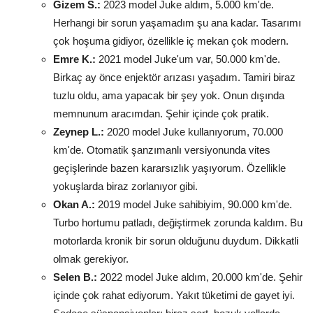
Gizem S.:
2023 model Juke aldım, 5.000 km'de.
Herhangi bir sorun yaşamadım şu ana kadar. Tasarımı
çok hoşuma gidiyor, özellikle iç mekan çok modern.
Emre K.:
2021 model Juke'um var, 50.000 km'de.
Birkaç ay önce enjektör arızası yaşadım. Tamiri biraz
tuzlu oldu, ama yapacak bir şey yok. Onun dışında
memnunum aracımdan. Şehir içinde çok pratik.
Zeynep L.:
2020 model Juke kullanıyorum, 70.000
km'de. Otomatik şanzımanlı versiyonunda vites
geçişlerinde bazen kararsızlık yaşıyorum. Özellikle
yokuşlarda biraz zorlanıyor gibi.
Okan A.:
2019 model Juke sahibiyim, 90.000 km'de.
Turbo hortumu patladı, değiştirmek zorunda kaldım. Bu
motorlarda kronik bir sorun olduğunu duydum. Dikkatli
olmak gerekiyor.
Selen B.:
2022 model Juke aldım, 20.000 km'de. Şehir
içinde çok rahat ediyorum. Yakıt tüketimi de gayet iyi.