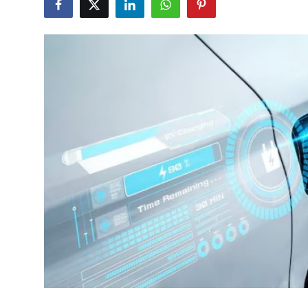
Bakım & Arıza Çözümleri
İkinci El & Ekspertiz
Muayene & Emisyon
Trafik Cezaları & Mevzuat
Ehliyet & Ruhsat İşlemleri
Sigorta & Kasko
Yakıt, LPG & Elektrikli