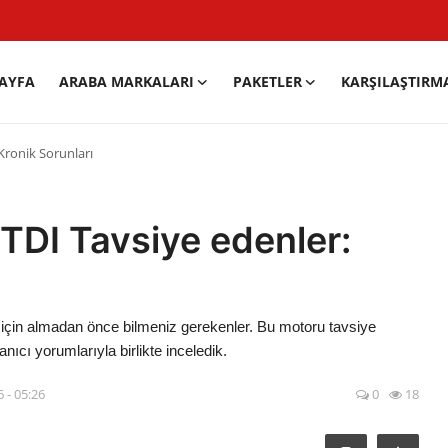
AYFA
ARABA MARKALARI
PAKETLER
KARŞILAŞTIRM
Kronik Sorunları
 TDI Tavsiye edenler:
için almadan önce bilmeniz gerekenler. Bu motoru tavsiye
nıcı yorumlarıyla birlikte inceledik.
 - 05:26
0
18