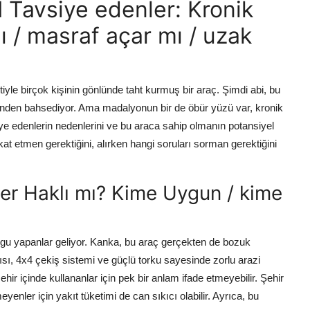
 Tavsiye edenler: Kronik
ı / masraf açar mı / uzak
tiyle birçok kişinin gönlünde taht kurmuş bir araç. Şimdi abi, bu
inden bahsediyor. Ama madalyonun bir de öbür yüzü var, kronik
iye edenlerin nedenlerini ve bu araca sahip olmanın potansiyel
kat etmen gerektiğini, alırken hangi soruları sorman gerektiğini
ler Haklı mı? Kime Uygun / kime
urgu yapanlar geliyor. Kanka, bu araç gerçekten de bozuk
ısı, 4x4 çekiş sistemi ve güçlü torku sayesinde zorlu arazi
hir içinde kullananlar için pek bir anlam ifade etmeyebilir. Şehir
eyenler için yakıt tüketimi de can sıkıcı olabilir. Ayrıca, bu