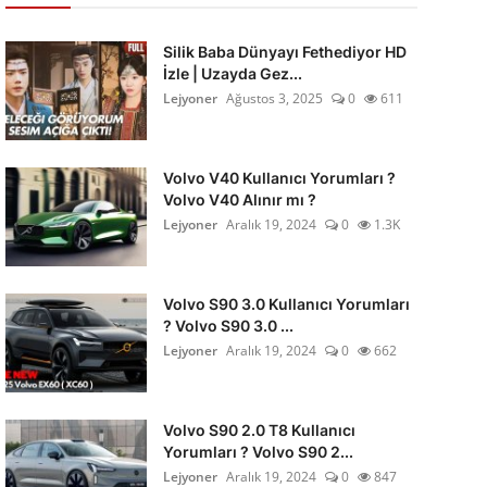
Silik Baba Dünyayı Fethediyor HD
İzle | Uzayda Gez...
Lejyoner
Ağustos 3, 2025
0
611
Volvo V40 Kullanıcı Yorumları ?
Volvo V40 Alınır mı ?
Lejyoner
Aralık 19, 2024
0
1.3K
Volvo S90 3.0 Kullanıcı Yorumları
? Volvo S90 3.0 ...
Lejyoner
Aralık 19, 2024
0
662
Volvo S90 2.0 T8 Kullanıcı
Yorumları ? Volvo S90 2...
Lejyoner
Aralık 19, 2024
0
847