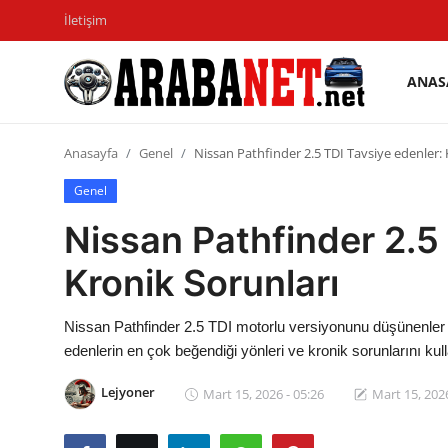
İletişim
ANAS
Giriş
Kayıt
yapmak
olmak
Anasayfa
Genel
Nissan Pathfinder 2.5 TDI Tavsiye edenler: 
Anasayfa
Genel
Nissan Pathfinder 2.5
İletişim
Kronik Sorunları
Araba Markaları
Paketler
Nissan Pathfinder 2.5 TDI motorlu versiyonunu düşünenler 
edenlerin en çok beğendiği yönleri ve kronik sorunlarını kulla
Karşılaştırmalar
Lejyoner
Mart 15, 2026 - 05:26
Mart 15, 2026
Kronik Sorunlar