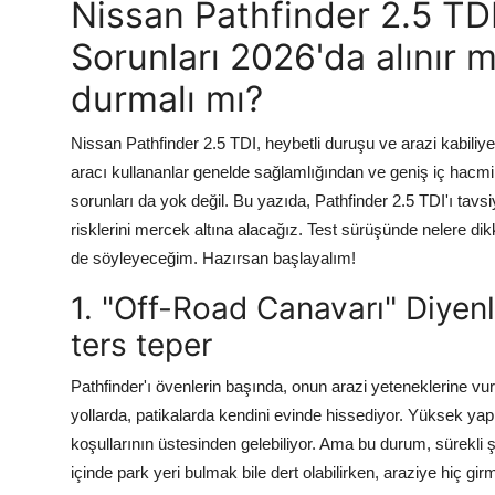
Nissan Pathfinder 2.5 TDI
Sorunları 2026'da alınır m
durmalı mı?
Nissan Pathfinder 2.5 TDI, heybetli duruşu ve arazi kabiliye
aracı kullananlar genelde sağlamlığından ve geniş iç hacm
sorunları da yok değil. Bu yazıda, Pathfinder 2.5 TDI'ı tavs
risklerini mercek altına alacağız. Test sürüşünde nelere dik
de söyleyeceğim. Hazırsan başlayalım!
1. "Off-Road Canavarı" Diyen
ters teper
Pathfinder'ı övenlerin başında, onun arazi yeteneklerine v
yollarda, patikalarda kendini evinde hissediyor. Yüksek yap
koşullarının üstesinden gelebiliyor. Ama bu durum, sürekli şe
içinde park yeri bulmak bile dert olabilirken, araziye hiç girm