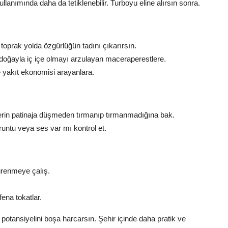
ullanımında daha da tetiklenebilir. Turboyu eline alırsın sonra.
 toprak yolda özgürlüğün tadını çıkarırsın.
ğayla iç içe olmayı arzulayan maceraperestlere.
 yakıt ekonomisi arayanlara.
klerin patinaja düşmeden tırmanıp tırmanmadığına bak.
runtu veya ses var mı kontrol et.
öğrenmeye çalış.
fena tokatlar.
otansiyelini boşa harcarsın. Şehir içinde daha pratik ve