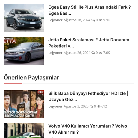
Egea Easy Stil ile Plus Arasındaki Fark ?
Egea Eas...
Lejyoner
Ağustos 28, 2024
0
9.9K
Jetta Paket Sıralaması ? Jetta Donanım
Paketleri v...
Lejyoner
Ağustos 26, 2024
0
7.6K
Önerilen Paylaşımlar
Silik Baba Dünyayı Fethediyor HD İzle |
Uzayda Gez...
Lejyoner
Ağustos 3, 2025
0
612
Volvo V40 Kullanıcı Yorumları ? Volvo
V40 Alınır mı ?