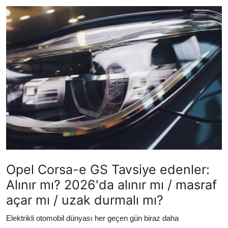
İkinci El & Ekspertiz
Muayene & Emisyon
Trafik Cezaları & Mevzuat
Ehliyet & Ruhsat İşlemleri
Sigorta & Kasko
Yakıt, LPG & Elektrikli
Opel Corsa-e GS Tavsiye edenler:
Alınır mı? 2026'da alınır mı / masraf
açar mı / uzak durmalı mı?
Elektrikli otomobil dünyası her geçen gün biraz daha