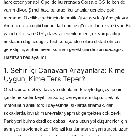
hareketleniyor abi. Opel de bu arenada Corsa-e GS ile ben de
varım diyor. Şimdi bak, bu aracı kullananlar genelde çok
memnun. Özellikle şehir içinde pratikliği ve çevikliği öne çıkıyor.
Ama her araba gibi bunun da kendine göre artıları eksileri var. Bu
yazıda, Corsa-e GS'yi tavsiye edenlerin en çok vurguladığı
noktalara değineceğiz. Test sürüşünde nelere dikkat etmen
gerektiğini, alırken neleri sorman gerektiğini de konuşacağız.
Hazırsan başlayalım!
1. Şehir İçi Canavarı Arayanlara: Kime
Uygun, Kime Ters Teper?
Opel Corsa-e GS'yi tavsiye edenlerin ilk söylediği şey, şehir
içinde ne kadar keyifli bir sürüş deneyimi sunduğu. Elektrik
motorunun anlık torku sayesinde ışıklarda fırlamak, dar
sokaklarda kıvrak manevralar yapmak gerçekten çok zevkli.
Park yeri bulma derdi de cabası. Ama uzun yol düşünenler için
aynı şeyi söylemek zor. Menzil kısıtlaması ve şarj süresi, uzun