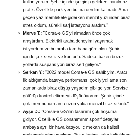
kullanıyorum. Şehir içinde işe gidip gelirken inanılmaz
pratik. Özellikle park yeri bulma derdim kalmadı. Ama
geçen yaz memlekete giderken menzil yüzünden biraz
stres oldum, sürekli şarj istasyonu aradım."
Merve T.:
"Corsa-e GS'yi almadan önce çok
araştırdım. Elektrikli araba deneyimi yaşamak
istiyordum ve bu araba tam bana göre oldu. Şehir
içinde çok sessiz ve konforlu. Sadece bazen bozuk
yollarda süspansiyon biraz sert geliyor."
Serkan Y.:
"2022 model Corsa-e GS sahibiyim. Aracı
ilk aldığımda batarya performansı çok iyiydi ama son
zamanlarda biraz düşüş yaşadım gibi geliyor. Servise
götürüp kontrol ettirmeyi düşünüyorum. Şehir içinde
çok memnunum ama uzun yolda menzil biraz sıkıntı."
Ayşe D.:
"Corsa-e GS'nin tasarımı çok hoşuma
gidiyor. Özellikle GS donanımının sportif detayları
arabaya ayrı bir hava katıyor. İç mekan da kaliteli
malzemelerden yapılmış. Tek sıkıntım, arka koltukların