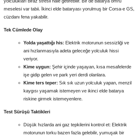
yolculukları biraz stresli hale getirebilir. Bir de batarya ömrü
meselesi var tabii. İkinci elde bataryası yorulmuş bir Corsa-e GS,
cüzdanı fena yakabilir.
Tek Cümlede Olay
Yolda yaşattığı his:
Elektrik motorunun sessizliği ve
ani hızlanmasıyla adeta geleceğe yolculuk hissi
veriyor.
Kime uygun:
Şehir içinde yaşayan, kısa mesafelerde
işe gidip gelen ve park yeri derdi olanlara.
Kime ters teper:
Sık sık uzun yolculuk yapan, menzil
kaygısı yaşamak istemeyen ve ikinci elde batarya
riskine girmek istemeyenlere.
Test Sürüşü Taktikleri
Düşük hızlarda ani gaz tepkilerini kontrol et: Elektrik
motorunun torku bazen fazla gelebilir, yumuşak bir