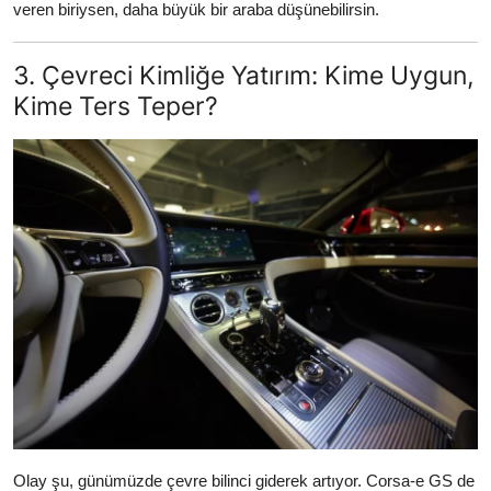
veren biriysen, daha büyük bir araba düşünebilirsin.
3. Çevreci Kimliğe Yatırım: Kime Uygun,
Kime Ters Teper?
Olay şu, günümüzde çevre bilinci giderek artıyor. Corsa-e GS de