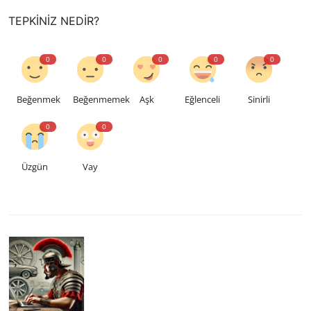
TEPKINIZ NEDIR?
0
0
0
0
0
Beğenmek
Beğenmemek
Aşk
Eğlenceli
Sinirli
0
0
Üzgün
Vay