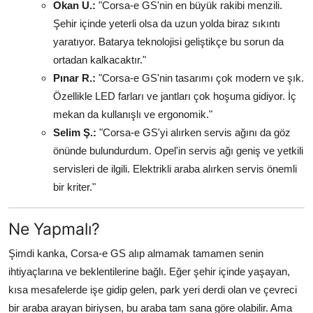
Okan U.:
"Corsa-e GS'nin en büyük rakibi menzili.
Şehir içinde yeterli olsa da uzun yolda biraz sıkıntı
yaratıyor. Batarya teknolojisi geliştikçe bu sorun da
ortadan kalkacaktır."
Pınar R.:
"Corsa-e GS'nin tasarımı çok modern ve şık.
Özellikle LED farları ve jantları çok hoşuma gidiyor. İç
mekan da kullanışlı ve ergonomik."
Selim Ş.:
"Corsa-e GS'yi alırken servis ağını da göz
önünde bulundurdum. Opel'in servis ağı geniş ve yetkili
servisleri de ilgili. Elektrikli araba alırken servis önemli
bir kriter."
Ne Yapmalı?
Şimdi kanka, Corsa-e GS alıp almamak tamamen senin
ihtiyaçlarına ve beklentilerine bağlı. Eğer şehir içinde yaşayan,
kısa mesafelerde işe gidip gelen, park yeri derdi olan ve çevreci
bir araba arayan biriysen, bu araba tam sana göre olabilir. Ama