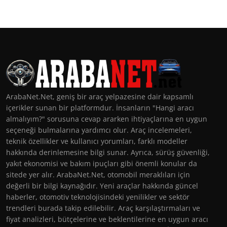
ArabaNet.Net, geniş bir araç yelpazesine dair kapsamlı
içerikler sunan bir platformdur. İnsanların "Hangi aracı
almalıyım?" sorusuna cevap ararken ihtiyaçlarına en uygun
seçeneği bulmalarına yardımcı olur. Araç incelemeleri,
teknik özellikler ve kullanıcı yorumları, farklı modeller
hakkında derinlemesine bilgi sunar. Ayrıca, sürüş güvenliği,
yakıt ekonomisi ve bakım ipuçları gibi önemli konular da
sitede yer alır. ArabaNet.Net, otomobil meraklıları için
değerli bir bilgi kaynağıdır. Yeni araçlar hakkında güncel
haberler, otomotiv teknolojisindeki yenilikler ve sektör
trendleri burada takip edilebilir. Araç karşılaştırmaları ve
fiyat analizleri, bütçelerine ve beklentilerine en uygun aracı