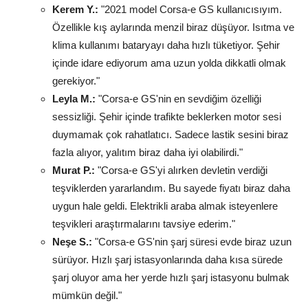
Kerem Y.:
"2021 model Corsa-e GS kullanıcısıyım.
Özellikle kış aylarında menzil biraz düşüyor. Isıtma ve
klima kullanımı bataryayı daha hızlı tüketiyor. Şehir
içinde idare ediyorum ama uzun yolda dikkatli olmak
gerekiyor."
Leyla M.:
"Corsa-e GS'nin en sevdiğim özelliği
sessizliği. Şehir içinde trafikte beklerken motor sesi
duymamak çok rahatlatıcı. Sadece lastik sesini biraz
fazla alıyor, yalıtım biraz daha iyi olabilirdi."
Murat P.:
"Corsa-e GS'yi alırken devletin verdiği
teşviklerden yararlandım. Bu sayede fiyatı biraz daha
uygun hale geldi. Elektrikli araba almak isteyenlere
teşvikleri araştırmalarını tavsiye ederim."
Neşe S.:
"Corsa-e GS'nin şarj süresi evde biraz uzun
sürüyor. Hızlı şarj istasyonlarında daha kısa sürede
şarj oluyor ama her yerde hızlı şarj istasyonu bulmak
mümkün değil."