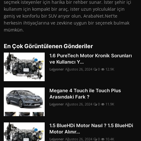
seçmek isteyenler için harika bir rehber sunar. İster şehir içi
kullanım için kompakt bir araç, ister uzun yolculuklar için
geniş ve konforlu bir SUV arıyor olun, ArabaNet.Net'te
herkesin ihtiyaçlarına ve zevkine uygun bir seçenek bulmak
mümkün.
En Çok Görüntülenen Gönderiler
1.6 PureTech Motor Kronik Sorunları
ve Kullanıcı Y...
Lejyoner
Ağustos 26, 2024
0
12.9K
Megane 4 Touch ile Touch Plus
Arasındaki Fark ?
Lejyoner
Ağustos 26, 2024
0
11.9K
1.5 BlueHDi Motor Nasıl ? 1.5 BlueHDi
Motor Alınır...
Lejyoner
Ağustos 26, 2024
0
10.4K