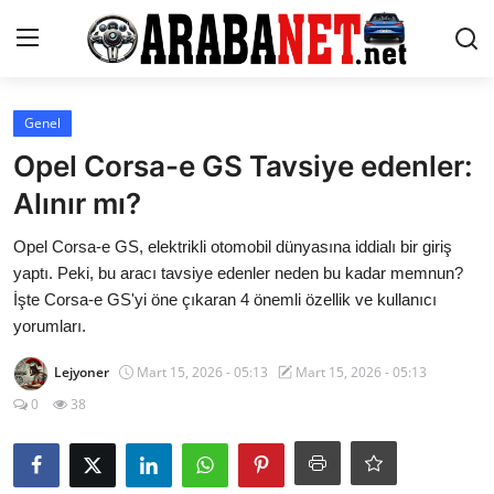
Giriş yapmak
Kayıt olmak
Genel
Opel Corsa-e GS Tavsiye edenler:
Anasayfa
Alınır mı?
İletişim
Opel Corsa-e GS, elektrikli otomobil dünyasına iddialı bir giriş
yaptı. Peki, bu aracı tavsiye edenler neden bu kadar memnun?
Araba Markaları
İşte Corsa-e GS'yi öne çıkaran 4 önemli özellik ve kullanıcı
yorumları.
Paketler
Lejyoner
Mart 15, 2026 - 05:13
Mart 15, 2026 - 05:13
Karşılaştırmalar
0
38
Kronik Sorunlar
Bakım & Arıza Çözümleri