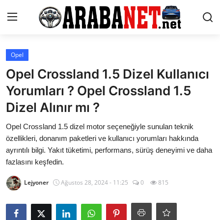
Giriş yapmak
Kayıt olmak
Opel
Opel Crossland 1.5 Dizel Kullanıcı
Anasayfa
Yorumları ? Opel Crossland 1.5
İletişim
Dizel Alınır mı ?
Araba Markaları
Opel Crossland 1.5 dizel motor seçeneğiyle sunulan teknik
özellikleri, donanım paketleri ve kullanıcı yorumları hakkında
Paketler
ayrıntılı bilgi. Yakıt tüketimi, performans, sürüş deneyimi ve daha
fazlasını keşfedin.
Karşılaştırmalar
Lejyoner
Ağustos 28, 2024 - 11:25
0
815
Kronik Sorunlar
Bakım & Arıza Çözümleri