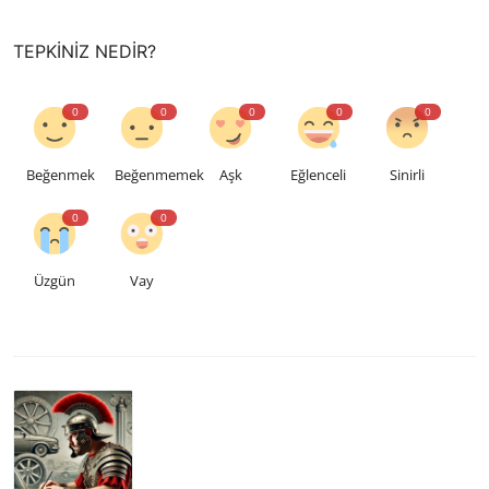
TEPKINIZ NEDIR?
0
0
0
0
0
Beğenmek
Beğenmemek
Aşk
Eğlenceli
Sinirli
0
0
Üzgün
Vay