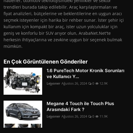
haberler, otomotiv teknolojisindeki yenilikler ve sektör
trendleri burada takip edilebilir. Araç karşılaştırmaları ve
fiyat analizleri, bütçelerine ve beklentilerine en uygun aracı
seçmek isteyenler için harika bir rehber sunar. İster şehir içi
kullanım için kompakt bir araç, ister uzun yolculuklar için
geniş ve konforlu bir SUV arıyor olun, ArabaNet.Net'te
herkesin ihtiyaçlarına ve zevkine uygun bir seçenek bulmak
mümkün.
En Çok Görüntülenen Gönderiler
1.6 PureTech Motor Kronik Sorunları
ve Kullanıcı Y...
Lejyoner
Ağustos 26, 2024
0
12.9K
Megane 4 Touch ile Touch Plus
Arasındaki Fark ?
Lejyoner
Ağustos 26, 2024
0
11.9K