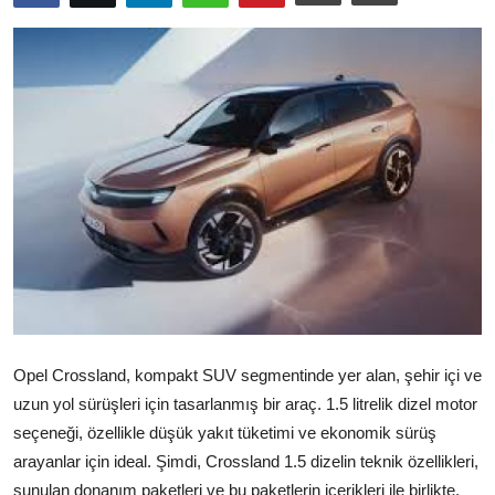
İkinci El & Ekspertiz
Muayene & Emisyon
Trafik Cezaları & Mevzuat
Ehliyet & Ruhsat İşlemleri
Sigorta & Kasko
Yakıt, LPG & Elektrikli
Opel Crossland, kompakt SUV segmentinde yer alan, şehir içi ve
uzun yol sürüşleri için tasarlanmış bir araç. 1.5 litrelik dizel motor
seçeneği, özellikle düşük yakıt tüketimi ve ekonomik sürüş
arayanlar için ideal. Şimdi, Crossland 1.5 dizelin teknik özellikleri,
sunulan donanım paketleri ve bu paketlerin içerikleri ile birlikte,