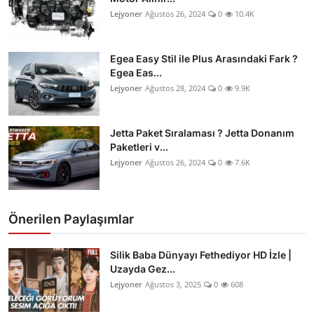
Lejyoner
Ağustos 26, 2024
0
10.4K
Egea Easy Stil ile Plus Arasındaki Fark ?
Egea Eas...
Lejyoner
Ağustos 28, 2024
0
9.9K
Jetta Paket Sıralaması ? Jetta Donanım
Paketleri v...
Lejyoner
Ağustos 26, 2024
0
7.6K
Önerilen Paylaşımlar
Silik Baba Dünyayı Fethediyor HD İzle |
Uzayda Gez...
Lejyoner
Ağustos 3, 2025
0
608