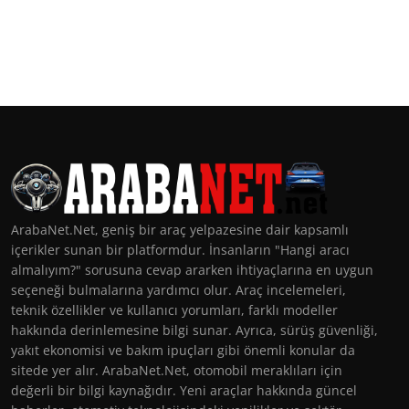
ArabaNet.Net, geniş bir araç yelpazesine dair kapsamlı
içerikler sunan bir platformdur. İnsanların "Hangi aracı
almalıyım?" sorusuna cevap ararken ihtiyaçlarına en uygun
seçeneği bulmalarına yardımcı olur. Araç incelemeleri,
teknik özellikler ve kullanıcı yorumları, farklı modeller
hakkında derinlemesine bilgi sunar. Ayrıca, sürüş güvenliği,
yakıt ekonomisi ve bakım ipuçları gibi önemli konular da
sitede yer alır. ArabaNet.Net, otomobil meraklıları için
değerli bir bilgi kaynağıdır. Yeni araçlar hakkında güncel