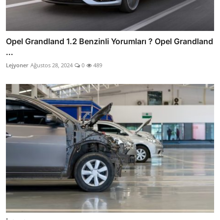
Opel Grandland 1.2 Benzinli Yorumları ? Opel Grandland
...
Lejyoner
Ağustos 28, 2024
0
489