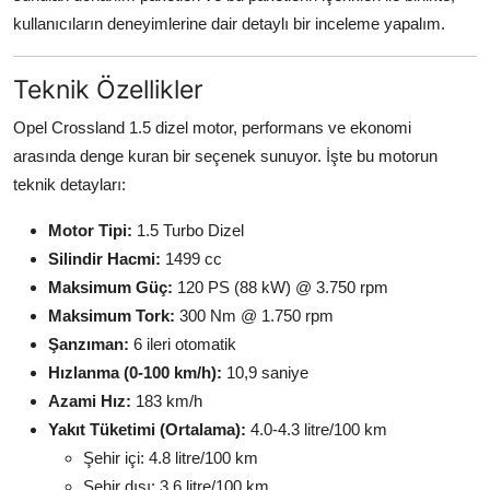
kullanıcıların deneyimlerine dair detaylı bir inceleme yapalım.
Teknik Özellikler
Opel Crossland 1.5 dizel motor, performans ve ekonomi
arasında denge kuran bir seçenek sunuyor. İşte bu motorun
teknik detayları:
Motor Tipi:
1.5 Turbo Dizel
Silindir Hacmi:
1499 cc
Maksimum Güç:
120 PS (88 kW) @ 3.750 rpm
Maksimum Tork:
300 Nm @ 1.750 rpm
Şanzıman:
6 ileri otomatik
Hızlanma (0-100 km/h):
10,9 saniye
Azami Hız:
183 km/h
Yakıt Tüketimi (Ortalama):
4.0-4.3 litre/100 km
Şehir içi: 4.8 litre/100 km
Şehir dışı: 3.6 litre/100 km