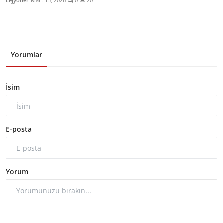
Lejyoner
Mart 15, 2026
0
20
Yorumlar
İsim
E-posta
Yorum