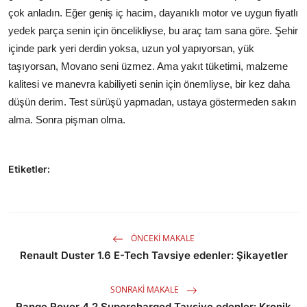
çok anladın. Eğer geniş iç hacim, dayanıklı motor ve uygun fiyatlı
yedek parça senin için öncelikliyse, bu araç tam sana göre. Şehir
içinde park yeri derdin yoksa, uzun yol yapıyorsan, yük
taşıyorsan, Movano seni üzmez. Ama yakıt tüketimi, malzeme
kalitesi ve manevra kabiliyeti senin için önemliyse, bir kez daha
düşün derim. Test sürüşü yapmadan, ustaya göstermeden sakın
alma. Sonra pişman olma.
Etiketler:
ÖNCEKI MAKALE
Renault Duster 1.6 E-Tech Tavsiye edenler: Şikayetler
SONRAKI MAKALE
Range Rover 4.2 Supercharged Tavsiye edenler: Kronik