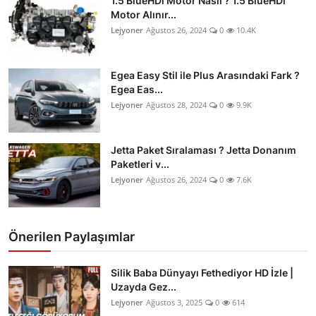
1.5 BlueHDi Motor Nasıl ? 1.5 BlueHDi
Motor Alınır...
Lejyoner
Ağustos 26, 2024
0
10.4K
Egea Easy Stil ile Plus Arasındaki Fark ?
Egea Eas...
Lejyoner
Ağustos 28, 2024
0
9.9K
Jetta Paket Sıralaması ? Jetta Donanım
Paketleri v...
Lejyoner
Ağustos 26, 2024
0
7.6K
Önerilen Paylaşımlar
Silik Baba Dünyayı Fethediyor HD İzle |
Uzayda Gez...
Lejyoner
Ağustos 3, 2025
0
614