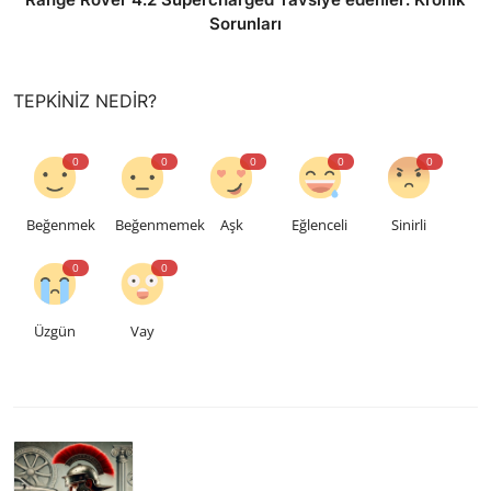
Sorunları
TEPKINIZ NEDIR?
0
0
0
0
0
Beğenmek
Beğenmemek
Aşk
Eğlenceli
Sinirli
0
0
Üzgün
Vay