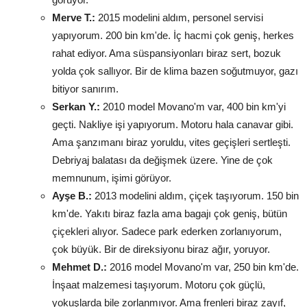
Merve T.:
2015 modelini aldım, personel servisi
yapıyorum. 200 bin km'de. İç hacmi çok geniş, herkes
rahat ediyor. Ama süspansiyonları biraz sert, bozuk
yolda çok sallıyor. Bir de klima bazen soğutmuyor, gazı
bitiyor sanırım.
Serkan Y.:
2010 model Movano'm var, 400 bin km'yi
geçti. Nakliye işi yapıyorum. Motoru hala canavar gibi.
Ama şanzımanı biraz yoruldu, vites geçişleri sertleşti.
Debriyaj balatası da değişmek üzere. Yine de çok
memnunum, işimi görüyor.
Ayşe B.:
2013 modelini aldım, çiçek taşıyorum. 150 bin
km'de. Yakıtı biraz fazla ama bagajı çok geniş, bütün
çiçekleri alıyor. Sadece park ederken zorlanıyorum,
çok büyük. Bir de direksiyonu biraz ağır, yoruyor.
Mehmet D.:
2016 model Movano'm var, 250 bin km'de.
İnşaat malzemesi taşıyorum. Motoru çok güçlü,
yokuşlarda bile zorlanmıyor. Ama frenleri biraz zayıf,