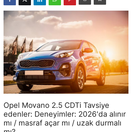
İkinci El & Ekspertiz
Muayene & Emisyon
Trafik Cezaları & Mevzuat
Ehliyet & Ruhsat İşlemleri
Sigorta & Kasko
Yakıt, LPG & Elektrikli
Opel Movano 2.5 CDTi Tavsiye
edenler: Deneyimler: 2026'da alınır
mı / masraf açar mı / uzak durmalı
mı?