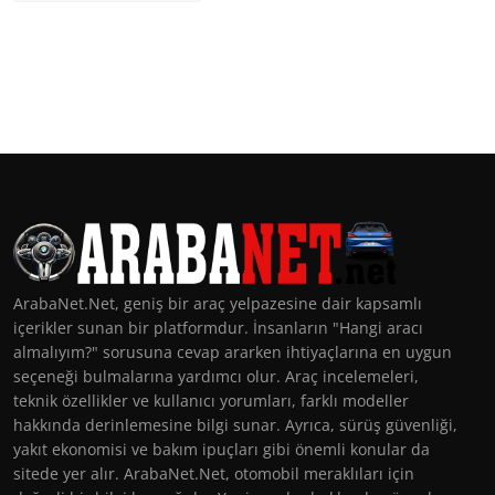
ArabaNet.Net, geniş bir araç yelpazesine dair kapsamlı
içerikler sunan bir platformdur. İnsanların "Hangi aracı
almalıyım?" sorusuna cevap ararken ihtiyaçlarına en uygun
seçeneği bulmalarına yardımcı olur. Araç incelemeleri,
teknik özellikler ve kullanıcı yorumları, farklı modeller
hakkında derinlemesine bilgi sunar. Ayrıca, sürüş güvenliği,
yakıt ekonomisi ve bakım ipuçları gibi önemli konular da
sitede yer alır. ArabaNet.Net, otomobil meraklıları için