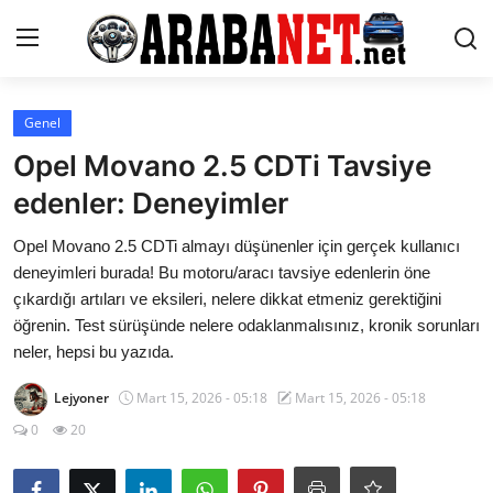
Giriş yapmak
Kayıt olmak
Genel
Opel Movano 2.5 CDTi Tavsiye
Anasayfa
edenler: Deneyimler
İletişim
Opel Movano 2.5 CDTi almayı düşünenler için gerçek kullanıcı
deneyimleri burada! Bu motoru/aracı tavsiye edenlerin öne
Araba Markaları
çıkardığı artıları ve eksileri, nelere dikkat etmeniz gerektiğini
öğrenin. Test sürüşünde nelere odaklanmalısınız, kronik sorunları
Paketler
neler, hepsi bu yazıda.
Karşılaştırmalar
Lejyoner
Mart 15, 2026 - 05:18
Mart 15, 2026 - 05:18
Kronik Sorunlar
0
20
Bakım & Arıza Çözümleri