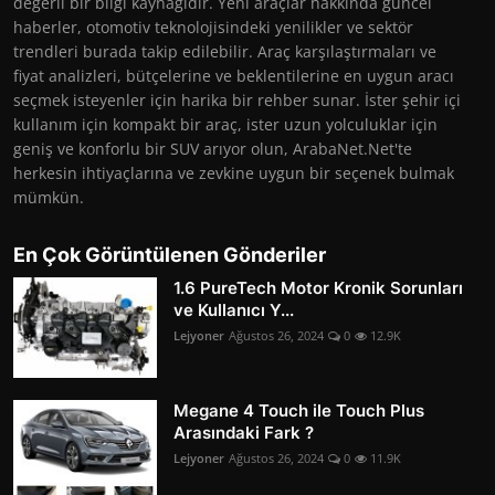
değerli bir bilgi kaynağıdır. Yeni araçlar hakkında güncel
haberler, otomotiv teknolojisindeki yenilikler ve sektör
trendleri burada takip edilebilir. Araç karşılaştırmaları ve
fiyat analizleri, bütçelerine ve beklentilerine en uygun aracı
seçmek isteyenler için harika bir rehber sunar. İster şehir içi
kullanım için kompakt bir araç, ister uzun yolculuklar için
geniş ve konforlu bir SUV arıyor olun, ArabaNet.Net'te
herkesin ihtiyaçlarına ve zevkine uygun bir seçenek bulmak
mümkün.
En Çok Görüntülenen Gönderiler
1.6 PureTech Motor Kronik Sorunları
ve Kullanıcı Y...
Lejyoner
Ağustos 26, 2024
0
12.9K
Megane 4 Touch ile Touch Plus
Arasındaki Fark ?
Lejyoner
Ağustos 26, 2024
0
11.9K