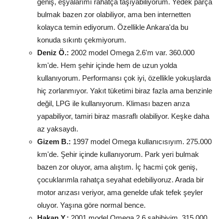
geniş, eşyalarımı rahatça taşıyabiliyorum. Yedek parça
bulmak bazen zor olabiliyor, ama ben internetten
kolayca temin ediyorum. Özellikle Ankara'da bu
konuda sıkıntı çekmiyorum.
Deniz Ö.:
2002 model Omega 2.6'm var. 360.000
km'de. Hem şehir içinde hem de uzun yolda
kullanıyorum. Performansı çok iyi, özellikle yokuşlarda
hiç zorlanmıyor. Yakıt tüketimi biraz fazla ama benzinle
değil, LPG ile kullanıyorum. Kliması bazen arıza
yapabiliyor, tamiri biraz masraflı olabiliyor. Keşke daha
az yaksaydı.
Gizem B.:
1997 model Omega kullanıcısıyım. 275.000
km'de. Şehir içinde kullanıyorum. Park yeri bulmak
bazen zor oluyor, ama alıştım. İç hacmi çok geniş,
çocuklarımla rahatça seyahat edebiliyoruz. Arada bir
motor arızası veriyor, ama genelde ufak tefek şeyler
oluyor. Yaşına göre normal bence.
Hakan Y.:
2001 model Omega 2.6 sahibiyim. 315.000