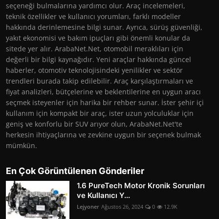
seçeneği bulmalarına yardımcı olur. Araç incelemeleri,
teknik özellikler ve kullanıcı yorumları, farklı modeller
hakkında derinlemesine bilgi sunar. Ayrıca, sürüş güvenliği,
yakıt ekonomisi ve bakım ipuçları gibi önemli konular da
sitede yer alır. ArabaNet.Net, otomobil meraklıları için
değerli bir bilgi kaynağıdır. Yeni araçlar hakkında güncel
haberler, otomotiv teknolojisindeki yenilikler ve sektör
trendleri burada takip edilebilir. Araç karşılaştırmaları ve
fiyat analizleri, bütçelerine ve beklentilerine en uygun aracı
seçmek isteyenler için harika bir rehber sunar. İster şehir içi
kullanım için kompakt bir araç, ister uzun yolculuklar için
geniş ve konforlu bir SUV arıyor olun, ArabaNet.Net'te
herkesin ihtiyaçlarına ve zevkine uygun bir seçenek bulmak
mümkün.
En Çok Görüntülenen Gönderiler
1.6 PureTech Motor Kronik Sorunları
ve Kullanıcı Y...
Lejyoner
Ağustos 26, 2024
0
12.9K