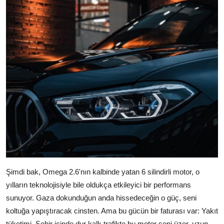
Şimdi bak, Omega 2.6'nın kalbinde yatan 6 silindirli motor, o
yılların teknolojisiyle bile oldukça etkileyici bir performans
sunuyor. Gaza dokunduğun anda hissedeceğin o güç, seni
koltuğa yapıştıracak cinsten. Ama bu gücün bir faturası var: Yakıt
tüketimi. Şehir içinde dur kalk trafikte bu motor seni üzer, uzun