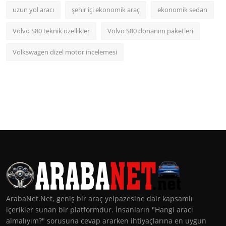
uzun yol aracı
şehir içi ekonomik araç
ekonomik sedan
Volvo S80 teknik özellikler
Volvo S80 donanım paketleri
Volkswagen dizel motor incelemesi
ArabaNet.Net, geniş bir araç yelpazesine dair kapsamlı
içerikler sunan bir platformdur. İnsanların "Hangi aracı
almalıyım?" sorusuna cevap ararken ihtiyaçlarına en uygun