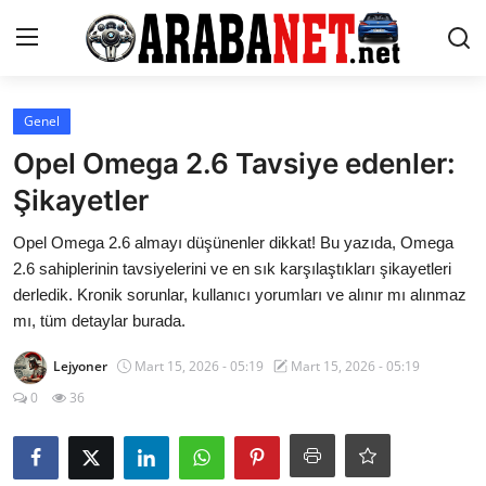
Giriş yapmak
Kayıt olmak
Genel
Opel Omega 2.6 Tavsiye edenler:
Anasayfa
Şikayetler
İletişim
Opel Omega 2.6 almayı düşünenler dikkat! Bu yazıda, Omega
2.6 sahiplerinin tavsiyelerini ve en sık karşılaştıkları şikayetleri
Araba Markaları
derledik. Kronik sorunlar, kullanıcı yorumları ve alınır mı alınmaz
mı, tüm detaylar burada.
Paketler
Lejyoner
Mart 15, 2026 - 05:19
Mart 15, 2026 - 05:19
Karşılaştırmalar
0
36
Kronik Sorunlar
Bakım & Arıza Çözümleri