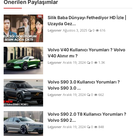
Önerilen Paylaşımlar
Silik Baba Dünyayı Fethediyor HD İzle |
Uzayda Gez...
Lejyoner
Ağustos 3, 2025
0
616
Volvo V40 Kullanıcı Yorumları ? Volvo
V40 Alınır mı ?
Lejyoner
Aralık 19, 2024
0
1.3K
Volvo S90 3.0 Kullanıcı Yorumları ?
Volvo S90 3.0 ...
Lejyoner
Aralık 19, 2024
0
662
Volvo S90 2.0 T8 Kullanıcı Yorumları ?
Volvo S90 2...
Lejyoner
Aralık 19, 2024
0
848