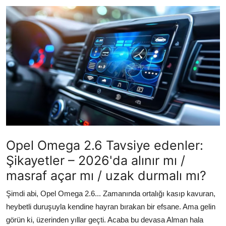
İkinci El & Ekspertiz
Muayene & Emisyon
Trafik Cezaları & Mevzuat
Ehliyet & Ruhsat İşlemleri
Sigorta & Kasko
Yakıt, LPG & Elektrikli
Opel Omega 2.6 Tavsiye edenler:
Şikayetler – 2026'da alınır mı /
masraf açar mı / uzak durmalı mı?
Şimdi abi, Opel Omega 2.6... Zamanında ortalığı kasıp kavuran,
heybetli duruşuyla kendine hayran bırakan bir efsane. Ama gelin
görün ki, üzerinden yıllar geçti. Acaba bu devasa Alman hala