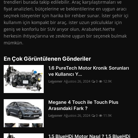
trendleri burada takip edilebilir. Araç karşılaştırmaları ve
fiyat analizleri, bütçelerine ve beklentilerine en uygun aracı
seçmek isteyenler için harika bir rehber sunar. İster şehir içi
kullanım için kompakt bir araç, ister uzun yolculuklar için
geniş ve konforlu bir SUV arıyor olun, ArabaNet.Net'te
herkesin ihtiyaçlarına ve zevkine uygun bir seçenek bulmak
mümkün.
En Çok Görüntülenen Gönderiler
1.6 PureTech Motor Kronik Sorunları
ve Kullanıcı Y...
Lejyoner
Ağustos 26, 2024
0
12.9K
Megane 4 Touch ile Touch Plus
Arasındaki Fark ?
Lejyoner
Ağustos 26, 2024
0
11.9K
1.5 BlueHDi Motor Nasıl ? 1.5 BlueHDi