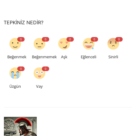
TEPKINIZ NEDIR?
0
0
0
0
0
Beğenmek
Beğenmemek
Aşk
Eğlenceli
Sinirli
0
0
Üzgün
Vay