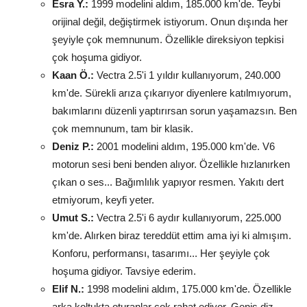
Esra Y.:
1999 modelini aldım, 185.000 km'de. Teybi
orijinal değil, değiştirmek istiyorum. Onun dışında her
şeyiyle çok memnunum. Özellikle direksiyon tepkisi
çok hoşuma gidiyor.
Kaan Ö.:
Vectra 2.5'i 1 yıldır kullanıyorum, 240.000
km'de. Sürekli arıza çıkarıyor diyenlere katılmıyorum,
bakımlarını düzenli yaptırırsan sorun yaşamazsın. Ben
çok memnunum, tam bir klasik.
Deniz P.:
2001 modelini aldım, 195.000 km'de. V6
motorun sesi beni benden alıyor. Özellikle hızlanırken
çıkan o ses... Bağımlılık yapıyor resmen. Yakıtı dert
etmiyorum, keyfi yeter.
Umut S.:
Vectra 2.5'i 6 aydır kullanıyorum, 225.000
km'de. Alırken biraz tereddüt ettim ama iyi ki almışım.
Konforu, performansı, tasarımı... Her şeyiyle çok
hoşuma gidiyor. Tavsiye ederim.
Elif N.:
1998 modelini aldım, 175.000 km'de. Özellikle
arka koltukta oturanlar çok rahat ediyor. Geniş diz