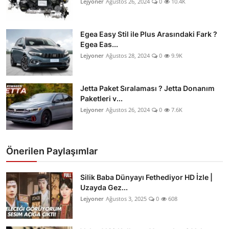
Lejyoner
Ağustos 26, 2024
0
10.4K
Egea Easy Stil ile Plus Arasındaki Fark ?
Egea Eas...
Lejyoner
Ağustos 28, 2024
0
9.9K
Jetta Paket Sıralaması ? Jetta Donanım
Paketleri v...
Lejyoner
Ağustos 26, 2024
0
7.6K
Önerilen Paylaşımlar
Silik Baba Dünyayı Fethediyor HD İzle |
Uzayda Gez...
Lejyoner
Ağustos 3, 2025
0
608