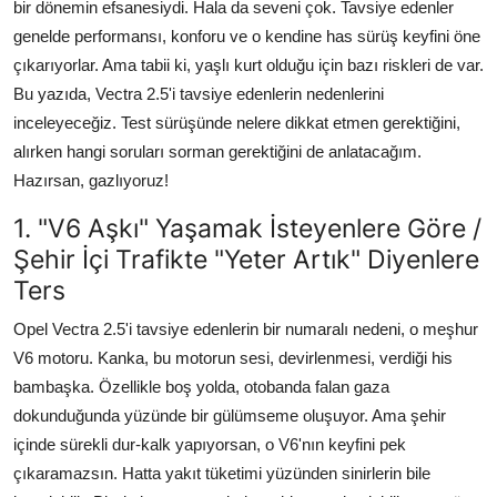
bir dönemin efsanesiydi. Hala da seveni çok. Tavsiye edenler
genelde performansı, konforu ve o kendine has sürüş keyfini öne
çıkarıyorlar. Ama tabii ki, yaşlı kurt olduğu için bazı riskleri de var.
Bu yazıda, Vectra 2.5'i tavsiye edenlerin nedenlerini
inceleyeceğiz. Test sürüşünde nelere dikkat etmen gerektiğini,
alırken hangi soruları sorman gerektiğini de anlatacağım.
Hazırsan, gazlıyoruz!
1. "V6 Aşkı" Yaşamak İsteyenlere Göre /
Şehir İçi Trafikte "Yeter Artık" Diyenlere
Ters
Opel Vectra 2.5'i tavsiye edenlerin bir numaralı nedeni, o meşhur
V6 motoru. Kanka, bu motorun sesi, devirlenmesi, verdiği his
bambaşka. Özellikle boş yolda, otobanda falan gaza
dokunduğunda yüzünde bir gülümseme oluşuyor. Ama şehir
içinde sürekli dur-kalk yapıyorsan, o V6'nın keyfini pek
çıkaramazsın. Hatta yakıt tüketimi yüzünden sinirlerin bile