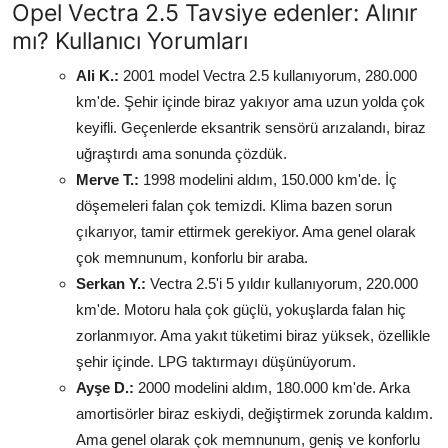
Opel Vectra 2.5 Tavsiye edenler: Alınır
mı? Kullanıcı Yorumları
Ali K.:
2001 model Vectra 2.5 kullanıyorum, 280.000
km'de. Şehir içinde biraz yakıyor ama uzun yolda çok
keyifli. Geçenlerde eksantrik sensörü arızalandı, biraz
uğraştırdı ama sonunda çözdük.
Merve T.:
1998 modelini aldım, 150.000 km'de. İç
döşemeleri falan çok temizdi. Klima bazen sorun
çıkarıyor, tamir ettirmek gerekiyor. Ama genel olarak
çok memnunum, konforlu bir araba.
Serkan Y.:
Vectra 2.5'i 5 yıldır kullanıyorum, 220.000
km'de. Motoru hala çok güçlü, yokuşlarda falan hiç
zorlanmıyor. Ama yakıt tüketimi biraz yüksek, özellikle
şehir içinde. LPG taktırmayı düşünüyorum.
Ayşe D.:
2000 modelini aldım, 180.000 km'de. Arka
amortisörler biraz eskiydi, değiştirmek zorunda kaldım.
Ama genel olarak çok memnunum, geniş ve konforlu