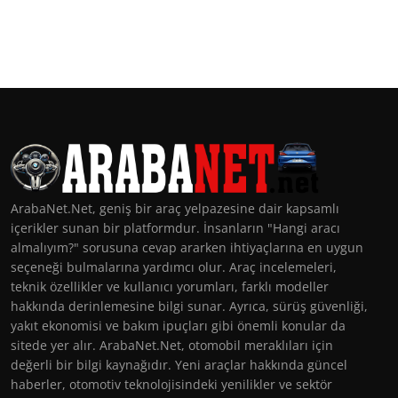
ArabaNet.Net, geniş bir araç yelpazesine dair kapsamlı
içerikler sunan bir platformdur. İnsanların "Hangi aracı
almalıyım?" sorusuna cevap ararken ihtiyaçlarına en uygun
seçeneği bulmalarına yardımcı olur. Araç incelemeleri,
teknik özellikler ve kullanıcı yorumları, farklı modeller
hakkında derinlemesine bilgi sunar. Ayrıca, sürüş güvenliği,
yakıt ekonomisi ve bakım ipuçları gibi önemli konular da
sitede yer alır. ArabaNet.Net, otomobil meraklıları için
değerli bir bilgi kaynağıdır. Yeni araçlar hakkında güncel
haberler, otomotiv teknolojisindeki yenilikler ve sektör