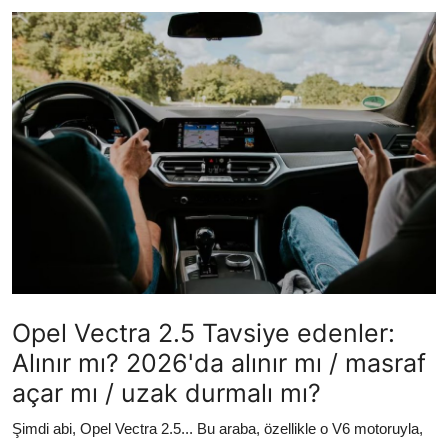
İkinci El & Ekspertiz
Muayene & Emisyon
Trafik Cezaları & Mevzuat
Ehliyet & Ruhsat İşlemleri
Sigorta & Kasko
Yakıt, LPG & Elektrikli
Opel Vectra 2.5 Tavsiye edenler:
Alınır mı? 2026'da alınır mı / masraf
açar mı / uzak durmalı mı?
Şimdi abi, Opel Vectra 2.5... Bu araba, özellikle o V6 motoruyla,