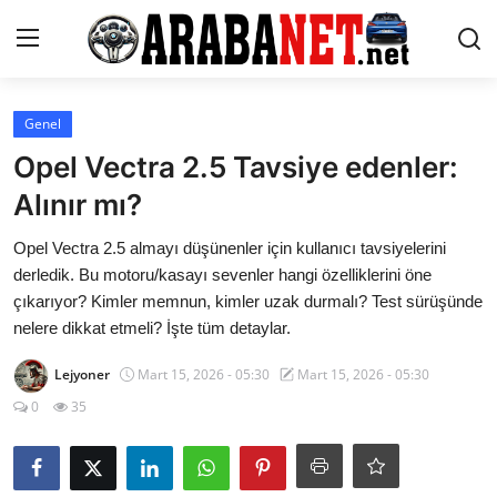
Giriş yapmak
Kayıt olmak
Genel
Opel Vectra 2.5 Tavsiye edenler:
Anasayfa
Alınır mı?
İletişim
Opel Vectra 2.5 almayı düşünenler için kullanıcı tavsiyelerini
derledik. Bu motoru/kasayı sevenler hangi özelliklerini öne
Araba Markaları
çıkarıyor? Kimler memnun, kimler uzak durmalı? Test sürüşünde
nelere dikkat etmeli? İşte tüm detaylar.
Paketler
Lejyoner
Mart 15, 2026 - 05:30
Mart 15, 2026 - 05:30
Karşılaştırmalar
0
35
Kronik Sorunlar
Bakım & Arıza Çözümleri