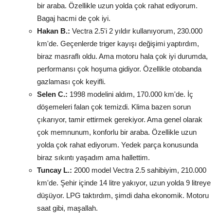
bir araba. Özellikle uzun yolda çok rahat ediyorum.
Bagaj hacmi de çok iyi.
Hakan B.:
Vectra 2.5'i 2 yıldır kullanıyorum, 230.000
km'de. Geçenlerde triger kayışı değişimi yaptırdım,
biraz masraflı oldu. Ama motoru hala çok iyi durumda,
performansı çok hoşuma gidiyor. Özellikle otobanda
gazlaması çok keyifli.
Selen C.:
1998 modelini aldım, 170.000 km'de. İç
döşemeleri falan çok temizdi. Klima bazen sorun
çıkarıyor, tamir ettirmek gerekiyor. Ama genel olarak
çok memnunum, konforlu bir araba. Özellikle uzun
yolda çok rahat ediyorum. Yedek parça konusunda
biraz sıkıntı yaşadım ama hallettim.
Tuncay L.:
2000 model Vectra 2.5 sahibiyim, 210.000
km'de. Şehir içinde 14 litre yakıyor, uzun yolda 9 litreye
düşüyor. LPG taktırdım, şimdi daha ekonomik. Motoru
saat gibi, maşallah.