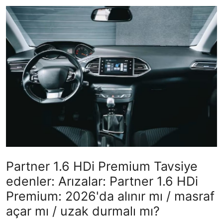
İkinci El & Ekspertiz
Muayene & Emisyon
Trafik Cezaları & Mevzuat
Ehliyet & Ruhsat İşlemleri
Sigorta & Kasko
Yakıt, LPG & Elektrikli
Partner 1.6 HDi Premium Tavsiye
edenler: Arızalar: Partner 1.6 HDi
Premium: 2026'da alınır mı / masraf
açar mı / uzak durmalı mı?