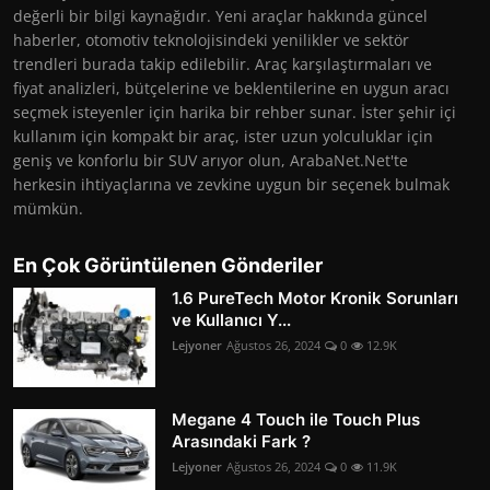
değerli bir bilgi kaynağıdır. Yeni araçlar hakkında güncel
haberler, otomotiv teknolojisindeki yenilikler ve sektör
trendleri burada takip edilebilir. Araç karşılaştırmaları ve
fiyat analizleri, bütçelerine ve beklentilerine en uygun aracı
seçmek isteyenler için harika bir rehber sunar. İster şehir içi
kullanım için kompakt bir araç, ister uzun yolculuklar için
geniş ve konforlu bir SUV arıyor olun, ArabaNet.Net'te
herkesin ihtiyaçlarına ve zevkine uygun bir seçenek bulmak
mümkün.
En Çok Görüntülenen Gönderiler
1.6 PureTech Motor Kronik Sorunları
ve Kullanıcı Y...
Lejyoner
Ağustos 26, 2024
0
12.9K
Megane 4 Touch ile Touch Plus
Arasındaki Fark ?
Lejyoner
Ağustos 26, 2024
0
11.9K