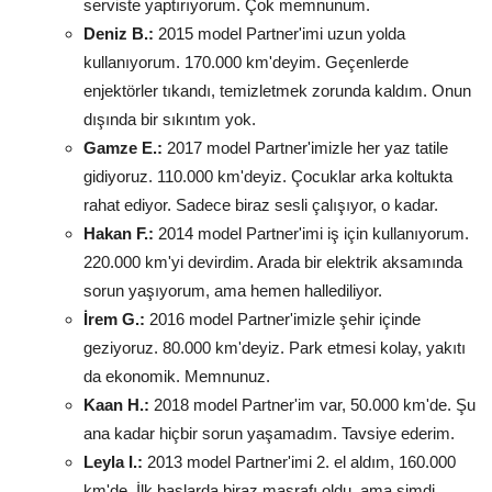
serviste yaptırıyorum. Çok memnunum.
Deniz B.:
2015 model Partner'imi uzun yolda
kullanıyorum. 170.000 km'deyim. Geçenlerde
enjektörler tıkandı, temizletmek zorunda kaldım. Onun
dışında bir sıkıntım yok.
Gamze E.:
2017 model Partner'imizle her yaz tatile
gidiyoruz. 110.000 km'deyiz. Çocuklar arka koltukta
rahat ediyor. Sadece biraz sesli çalışıyor, o kadar.
Hakan F.:
2014 model Partner'imi iş için kullanıyorum.
220.000 km'yi devirdim. Arada bir elektrik aksamında
sorun yaşıyorum, ama hemen hallediliyor.
İrem G.:
2016 model Partner'imizle şehir içinde
geziyoruz. 80.000 km'deyiz. Park etmesi kolay, yakıtı
da ekonomik. Memnunuz.
Kaan H.:
2018 model Partner'im var, 50.000 km'de. Şu
ana kadar hiçbir sorun yaşamadım. Tavsiye ederim.
Leyla I.:
2013 model Partner'imi 2. el aldım, 160.000
km'de. İlk başlarda biraz masrafı oldu, ama şimdi