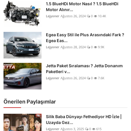
1.5 BlueHDi Motor Nasıl ? 1.5 BlueHDi
Motor Alınır...
Lejyoner
Ağustos 26, 2024
0
10.4K
Egea Easy Stil ile Plus Arasındaki Fark ?
Egea Eas...
Lejyoner
Ağustos 28, 2024
0
9.9K
Jetta Paket Sıralaması ? Jetta Donanım
Paketleri v...
Lejyoner
Ağustos 26, 2024
0
7.6K
Önerilen Paylaşımlar
Silik Baba Dünyayı Fethediyor HD İzle |
Uzayda Gez...
Lejyoner
Ağustos 3, 2025
0
615