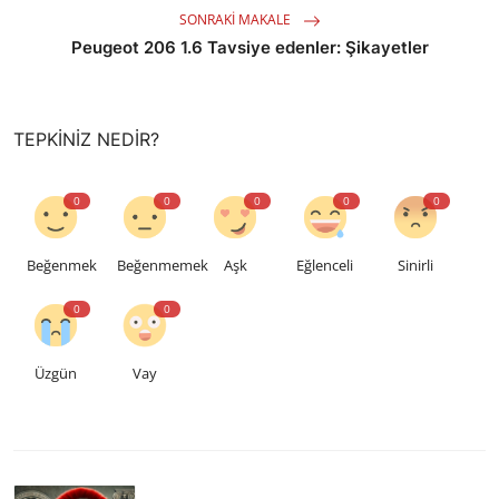
SONRAKI MAKALE
Peugeot 206 1.6 Tavsiye edenler: Şikayetler
TEPKINIZ NEDIR?
0
0
0
0
0
Beğenmek
Beğenmemek
Aşk
Eğlenceli
Sinirli
0
0
Üzgün
Vay