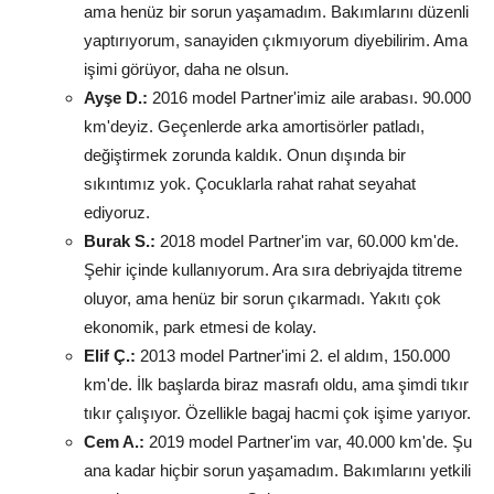
ama henüz bir sorun yaşamadım. Bakımlarını düzenli
yaptırıyorum, sanayiden çıkmıyorum diyebilirim. Ama
işimi görüyor, daha ne olsun.
Ayşe D.:
2016 model Partner'imiz aile arabası. 90.000
km'deyiz. Geçenlerde arka amortisörler patladı,
değiştirmek zorunda kaldık. Onun dışında bir
sıkıntımız yok. Çocuklarla rahat rahat seyahat
ediyoruz.
Burak S.:
2018 model Partner'im var, 60.000 km'de.
Şehir içinde kullanıyorum. Ara sıra debriyajda titreme
oluyor, ama henüz bir sorun çıkarmadı. Yakıtı çok
ekonomik, park etmesi de kolay.
Elif Ç.:
2013 model Partner'imi 2. el aldım, 150.000
km'de. İlk başlarda biraz masrafı oldu, ama şimdi tıkır
tıkır çalışıyor. Özellikle bagaj hacmi çok işime yarıyor.
Cem A.:
2019 model Partner'im var, 40.000 km'de. Şu
ana kadar hiçbir sorun yaşamadım. Bakımlarını yetkili