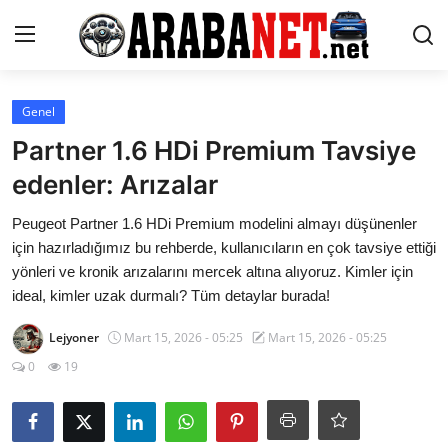
Giriş yapmak
Kayıt olmak
Genel
Partner 1.6 HDi Premium Tavsiye
Anasayfa
edenler: Arızalar
İletişim
Peugeot Partner 1.6 HDi Premium modelini almayı düşünenler
için hazırladığımız bu rehberde, kullanıcıların en çok tavsiye ettiği
Araba Markaları
yönleri ve kronik arızalarını mercek altına alıyoruz. Kimler için
ideal, kimler uzak durmalı? Tüm detaylar burada!
Paketler
Lejyoner
Mart 15, 2026 - 05:25
Mart 15, 2026 - 05:25
Karşılaştırmalar
0
19
Kronik Sorunlar
Bakım & Arıza Çözümleri