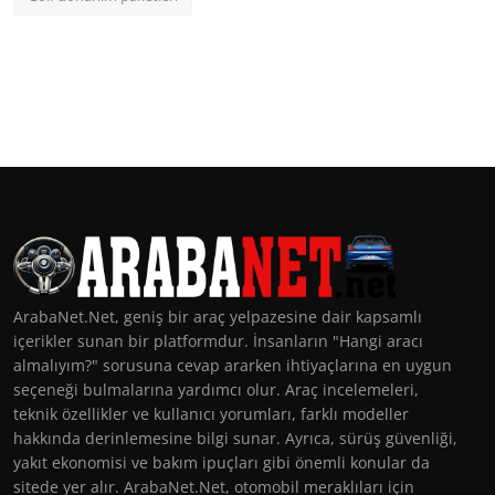
ArabaNet.Net, geniş bir araç yelpazesine dair kapsamlı
içerikler sunan bir platformdur. İnsanların "Hangi aracı
almalıyım?" sorusuna cevap ararken ihtiyaçlarına en uygun
seçeneği bulmalarına yardımcı olur. Araç incelemeleri,
teknik özellikler ve kullanıcı yorumları, farklı modeller
hakkında derinlemesine bilgi sunar. Ayrıca, sürüş güvenliği,
yakıt ekonomisi ve bakım ipuçları gibi önemli konular da
sitede yer alır. ArabaNet.Net, otomobil meraklıları için