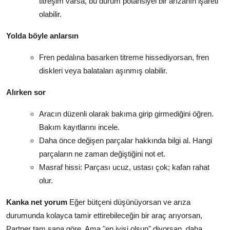
titreşim varsa, bu durum potansiyel bir arızanın işareti
olabilir.
Yolda böyle anlarsın
Fren pedalına basarken titreme hissediyorsan, fren
diskleri veya balataları aşınmış olabilir.
Alırken sor
Aracın düzenli olarak bakıma girip girmediğini öğren.
Bakım kayıtlarını incele.
Daha önce değişen parçalar hakkında bilgi al. Hangi
parçaların ne zaman değiştiğini not et.
Masraf hissi: Parçası ucuz, ustası çok; kafan rahat
olur.
Kanka net yorum
Eğer bütçeni düşünüyorsan ve arıza
durumunda kolayca tamir ettirebileceğin bir araç arıyorsan,
Partner tam sana göre. Ama "en iyisi olsun" diyorsan, daha