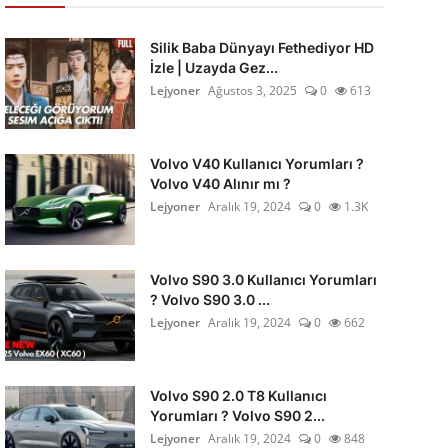
Silik Baba Dünyayı Fethediyor HD
İzle | Uzayda Gez...
Lejyoner
Ağustos 3, 2025
0
613
Volvo V40 Kullanıcı Yorumları ?
Volvo V40 Alınır mı ?
Lejyoner
Aralık 19, 2024
0
1.3K
Volvo S90 3.0 Kullanıcı Yorumları
? Volvo S90 3.0 ...
Lejyoner
Aralık 19, 2024
0
662
Volvo S90 2.0 T8 Kullanıcı
Yorumları ? Volvo S90 2...
Lejyoner
Aralık 19, 2024
0
848