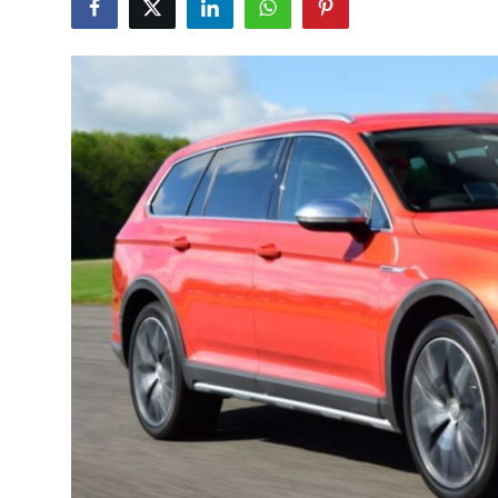
Bakım & Arıza Çözümleri
İkinci El & Ekspertiz
Muayene & Emisyon
Trafik Cezaları & Mevzuat
Ehliyet & Ruhsat İşlemleri
Sigorta & Kasko
Yakıt, LPG & Elektrikli