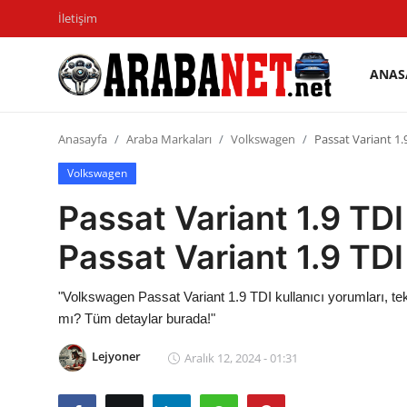
İletişim
ANAS
Giriş
Kayıt
yapmak
olmak
Anasayfa
Araba Markaları
Volkswagen
Passat Variant 1.9
Anasayfa
Volkswagen
Passat Variant 1.9 TDI 
İletişim
Passat Variant 1.9 TDI 
Araba Markaları
Paketler
"Volkswagen Passat Variant 1.9 TDI kullanıcı yorumları, tekn
mı? Tüm detaylar burada!"
Karşılaştırmalar
Lejyoner
Aralık 12, 2024 - 01:31
Kronik Sorunlar