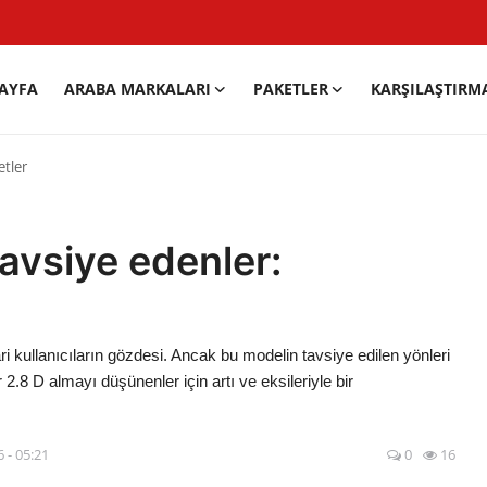
AYFA
ARABA MARKALARI
PAKETLER
KARŞILAŞTIRM
etler
avsiye edenler:
ri kullanıcıların gözdesi. Ancak bu modelin tavsiye edilen yönleri
r 2.8 D almayı düşünenler için artı ve eksileriyle bir
 - 05:21
0
16