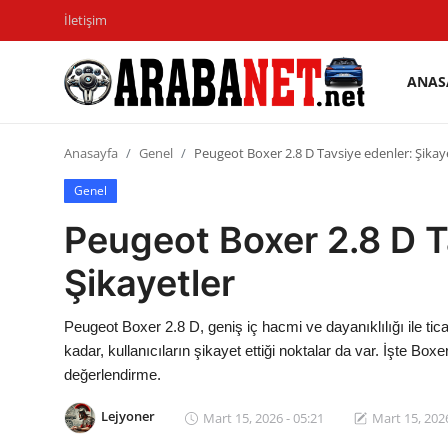
İletişim
ANAS
Giriş
Kayıt
yapmak
olmak
Anasayfa
Genel
Peugeot Boxer 2.8 D Tavsiye edenler: Şikay
Anasayfa
Genel
Peugeot Boxer 2.8 D T
İletişim
Şikayetler
Araba Markaları
Paketler
Peugeot Boxer 2.8 D, geniş iç hacmi ve dayanıklılığı ile tica
kadar, kullanıcıların şikayet ettiği noktalar da var. İşte Boxe
Karşılaştırmalar
değerlendirme.
Kronik Sorunlar
Lejyoner
Mart 15, 2026 - 05:21
Mart 15, 2026