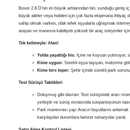
Boxer 2.8 D'nin en büyük artılarından biri, sunduğu geniş i
büyük aileler veya hobileri için çok fazla ekipmana ihtiyaç d
sahip olmak varken, ufak tefek eşyalarla uğraşmak istemeyen
arayan ve manevra kabiliyeti yüksek bir araç isteyenler için b
Tek kelimeyle: Alan!
Yolda yaşattığı his:
İçine ne koysan yutmuyor, sa
Kime uygun:
Sürekli eşya taşıyan, malzeme götü
Kime ters teper:
Şehir içinde sürekli park sorun
Test Sürüşü Taktikleri
Doluymuş gibi davran: Test sürüşünde aracı mümkün
yerleştir ve sürüş esnasında süspansiyonun nasıl 
Park manevrası yap: Aracın boyutlarını anlamak i
karşılaşılan durumlara benzer senaryolar yarat.
Satın Alma Kontrol Listesi