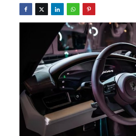
Bakım & Arıza Çözümleri
İkinci El & Ekspertiz
Muayene & Emisyon
Trafik Cezaları & Mevzuat
Ehliyet & Ruhsat İşlemleri
Sigorta & Kasko
Yakıt, LPG & Elektrikli