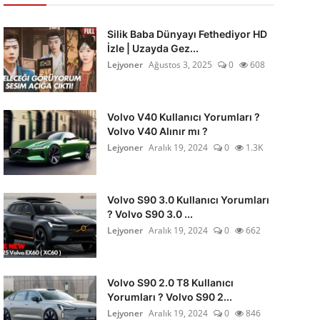
Silik Baba Dünyayı Fethediyor HD
İzle | Uzayda Gez...
Lejyoner
Ağustos 3, 2025
0
608
Volvo V40 Kullanıcı Yorumları ?
Volvo V40 Alınır mı ?
Lejyoner
Aralık 19, 2024
0
1.3K
Volvo S90 3.0 Kullanıcı Yorumları
? Volvo S90 3.0 ...
Lejyoner
Aralık 19, 2024
0
662
Volvo S90 2.0 T8 Kullanıcı
Yorumları ? Volvo S90 2...
Lejyoner
Aralık 19, 2024
0
846