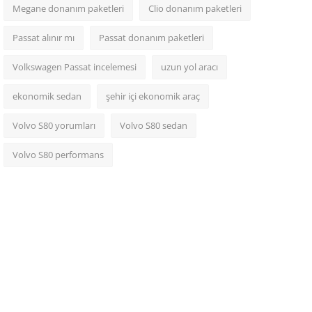
Megane donanım paketleri
Clio donanım paketleri
Passat alınır mı
Passat donanım paketleri
Volkswagen Passat incelemesi
uzun yol aracı
ekonomik sedan
şehir içi ekonomik araç
Volvo S80 yorumları
Volvo S80 sedan
Volvo S80 performans