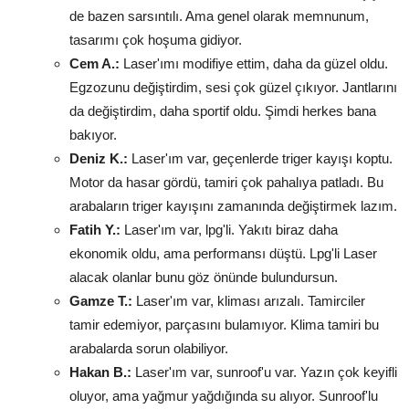
de bazen sarsıntılı. Ama genel olarak memnunum,
tasarımı çok hoşuma gidiyor.
Cem A.:
Laser'ımı modifiye ettim, daha da güzel oldu.
Egzozunu değiştirdim, sesi çok güzel çıkıyor. Jantlarını
da değiştirdim, daha sportif oldu. Şimdi herkes bana
bakıyor.
Deniz K.:
Laser'ım var, geçenlerde triger kayışı koptu.
Motor da hasar gördü, tamiri çok pahalıya patladı. Bu
arabaların triger kayışını zamanında değiştirmek lazım.
Fatih Y.:
Laser'ım var, lpg'li. Yakıtı biraz daha
ekonomik oldu, ama performansı düştü. Lpg'li Laser
alacak olanlar bunu göz önünde bulundursun.
Gamze T.:
Laser'ım var, kliması arızalı. Tamirciler
tamir edemiyor, parçasını bulamıyor. Klima tamiri bu
arabalarda sorun olabiliyor.
Hakan B.:
Laser'ım var, sunroof'u var. Yazın çok keyifli
oluyor, ama yağmur yağdığında su alıyor. Sunroof'lu