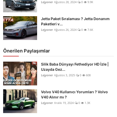
Lejyoner
Ağustos 28, 2024
0
9.9K
Jetta Paket Sıralaması ? Jetta Donanım
Paketleri v...
Lejyoner
Ağustos 26, 2024
0
7.6K
Önerilen Paylaşımlar
Silik Baba Dünyayı Fethediyor HD İzle |
Uzayda Gez...
Lejyoner
Ağustos 3, 2025
0
608
Volvo V40 Kullanıcı Yorumları ? Volvo
V40 Alınır mı ?
Lejyoner
Aralık 19, 2024
0
1.3K