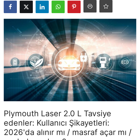
İkinci El & Ekspertiz
Muayene & Emisyon
Trafik Cezaları & Mevzuat
Ehliyet & Ruhsat İşlemleri
Sigorta & Kasko
Yakıt, LPG & Elektrikli
Plymouth Laser 2.0 L Tavsiye
edenler: Kullanıcı Şikayetleri:
2026'da alınır mı / masraf açar mı /