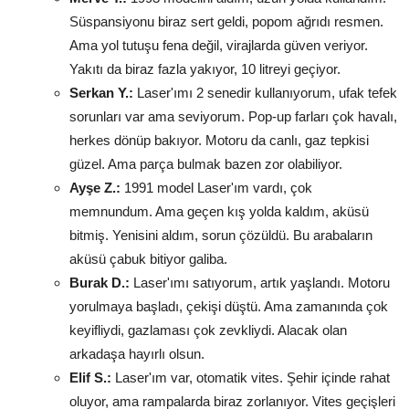
Süspansiyonu biraz sert geldi, popom ağrıdı resmen.
Ama yol tutuşu fena değil, virajlarda güven veriyor.
Yakıtı da biraz fazla yakıyor, 10 litreyi geçiyor.
Serkan Y.:
Laser'ımı 2 senedir kullanıyorum, ufak tefek
sorunları var ama seviyorum. Pop-up farları çok havalı,
herkes dönüp bakıyor. Motoru da canlı, gaz tepkisi
güzel. Ama parça bulmak bazen zor olabiliyor.
Ayşe Z.:
1991 model Laser'ım vardı, çok
memnundum. Ama geçen kış yolda kaldım, aküsü
bitmiş. Yenisini aldım, sorun çözüldü. Bu arabaların
aküsü çabuk bitiyor galiba.
Burak D.:
Laser'ımı satıyorum, artık yaşlandı. Motoru
yorulmaya başladı, çekişi düştü. Ama zamanında çok
keyifliydi, gazlaması çok zevkliydi. Alacak olan
arkadaşa hayırlı olsun.
Elif S.:
Laser'ım var, otomatik vites. Şehir içinde rahat
oluyor, ama rampalarda biraz zorlanıyor. Vites geçişleri