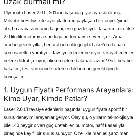
uzak durmalı mı?
Plymouth Laser 2.0 L, 90'ların başında piyasaya sürülmüş,
Mitsubishi Eclipse ile aynı platformu paylaşan bir coupe. Şimdi
abi, bu araba zamanında gençlerin gözdesiydi. Tasarımı, özellikle
2.0 litrelik motoruyla sunduğu performansı seveni çok. Ama
aradan geçen yıllar, her arabada olduğu gibi Laser'da da bazı
soru işaretleri yaratıyor. Tavsiye edenler ne diyor, şikayet edenler
nelere dikkat çekiyor, alırken nelere bakmak lazım? Gel, beraber
bakalım, test sürüşünde nelere odaklanman gerektiğini de
konuşalım.
1. Uygun Fiyatlı Performans Arayanlara:
Kime Uyar, Kimde Patlar?
Laser 2.0 L'i tavsiye edenlerin başında, uygun fiyata sportif bir
sürüş deneyimi arayanlar geliyor. Olay şu, o yılların teknolojisiyle
bile 140 beygir civarı güç üretebilen bu motor, hafif kasasıyla
birleşince keyifli bir sürüş sunuyor. Özellikle manuel şanzımanlı