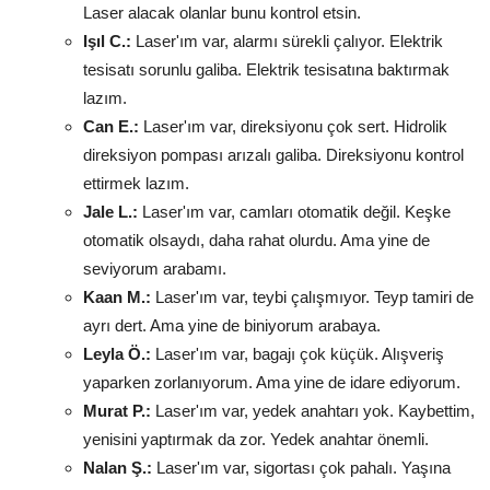
Laser alacak olanlar bunu kontrol etsin.
Işıl C.:
Laser'ım var, alarmı sürekli çalıyor. Elektrik
tesisatı sorunlu galiba. Elektrik tesisatına baktırmak
lazım.
Can E.:
Laser'ım var, direksiyonu çok sert. Hidrolik
direksiyon pompası arızalı galiba. Direksiyonu kontrol
ettirmek lazım.
Jale L.:
Laser'ım var, camları otomatik değil. Keşke
otomatik olsaydı, daha rahat olurdu. Ama yine de
seviyorum arabamı.
Kaan M.:
Laser'ım var, teybi çalışmıyor. Teyp tamiri de
ayrı dert. Ama yine de biniyorum arabaya.
Leyla Ö.:
Laser'ım var, bagajı çok küçük. Alışveriş
yaparken zorlanıyorum. Ama yine de idare ediyorum.
Murat P.:
Laser'ım var, yedek anahtarı yok. Kaybettim,
yenisini yaptırmak da zor. Yedek anahtar önemli.
Nalan Ş.:
Laser'ım var, sigortası çok pahalı. Yaşına