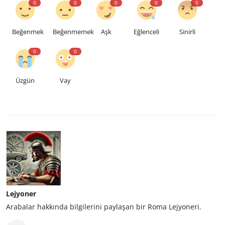
0
0
0
0
0
Beğenmek
Beğenmemek
Aşk
Eğlenceli
Sinirli
0
0
Üzgün
Vay
Lejyoner
Arabalar hakkında bilgilerini paylaşan bir Roma Lejyoneri.