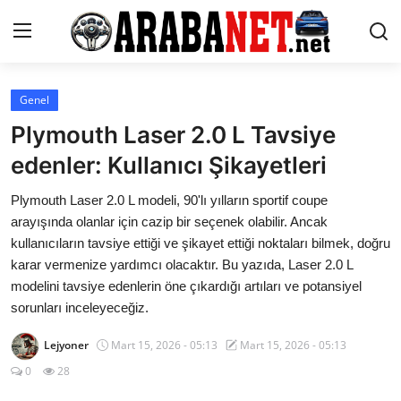
Giriş yapmak
Kayıt olmak
Genel
Plymouth Laser 2.0 L Tavsiye
Anasayfa
edenler: Kullanıcı Şikayetleri
İletişim
Plymouth Laser 2.0 L modeli, 90'lı yılların sportif coupe
arayışında olanlar için cazip bir seçenek olabilir. Ancak
Araba Markaları
kullanıcıların tavsiye ettiği ve şikayet ettiği noktaları bilmek, doğru
karar vermenize yardımcı olacaktır. Bu yazıda, Laser 2.0 L
Paketler
modelini tavsiye edenlerin öne çıkardığı artıları ve potansiyel
Karşılaştırmalar
sorunları inceleyeceğiz.
Lejyoner
Mart 15, 2026 - 05:13
Mart 15, 2026 - 05:13
Kronik Sorunlar
0
28
Bakım & Arıza Çözümleri