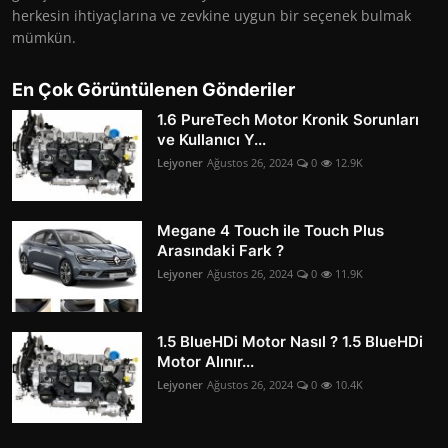
herkesin ihtiyaçlarına ve zevkine uygun bir seçenek bulmak
mümkün.
En Çok Görüntülenen Gönderiler
1.6 PureTech Motor Kronik Sorunları
ve Kullanıcı Y...
Lejyoner
Ağustos 26, 2024
0
12.9K
Megane 4 Touch ile Touch Plus
Arasındaki Fark ?
Lejyoner
Ağustos 26, 2024
0
11.9K
1.5 BlueHDi Motor Nasıl ? 1.5 BlueHDi
Motor Alınır...
Lejyoner
Ağustos 26, 2024
0
10.4K