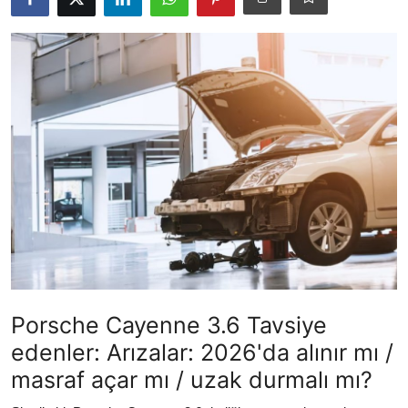
İkinci El & Ekspertiz
Muayene & Emisyon
Trafik Cezaları & Mevzuat
Ehliyet & Ruhsat İşlemleri
Sigorta & Kasko
Yakıt, LPG & Elektrikli
Porsche Cayenne 3.6 Tavsiye
edenler: Arızalar: 2026'da alınır mı /
masraf açar mı / uzak durmalı mı?