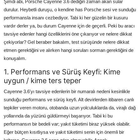
Şimdi abi, Porsche Cayenne 3.6 dediğin zaman akan sular
durulur. Heybetli duruşu, o kendine has Porsche sesi ve sunduğu
performansla insanı cezbediyor. Tabi ki her güzelin bir kusuru
vardır derler ya, bu durum Cayenne için de geçerli. Peki bu aracı
tavsiye edenler hangi özelliklerini öne çıkarıyor ve nelere dikkat
çekiyorlar? Gel beraber bakalım, test sürüşünde nelere dikkat
etmen gerektiğini ve alırken hangi soruları sorman gerektiğini de
konuşalım.
1. Performans ve Sürüş Keyfi: Kime
uygun / kime ters teper
Cayenne 3.6'yı tavsiye edenlerin bir numaralı nedeni kesinlikle
sunduğu performans ve sürüş keyfi. Alt devirlerden itibaren canlı
tepkiler veren motoru, otobanda uzun yolculuklarda da, virajlı dağ
yollarında da yüzünü güldürmeyi başarıyor. Tabii ki bu
performansın bir bedeli var; yakıt tüketimi biraz yüksek olabilir.
Eğer bütçen kısıtlıysa ve yakıt tüketimi senin için önemli bir