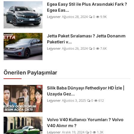
Egea Easy Stil ile Plus Arasındaki Fark ?
Egea Eas...
Lejyoner
Ağustos 28, 2024
0
9.9K
Jetta Paket Sıralaması ? Jetta Donanım
Paketleri v...
Lejyoner
Ağustos 26, 2024
0
7.6K
Önerilen Paylaşımlar
Silik Baba Dünyayı Fethediyor HD İzle |
Uzayda Gez...
Lejyoner
Ağustos 3, 2025
0
612
Volvo V40 Kullanıcı Yorumları ? Volvo
V40 Alınır mı ?
Lejyoner
Aralık 19, 2024
0
1.3K