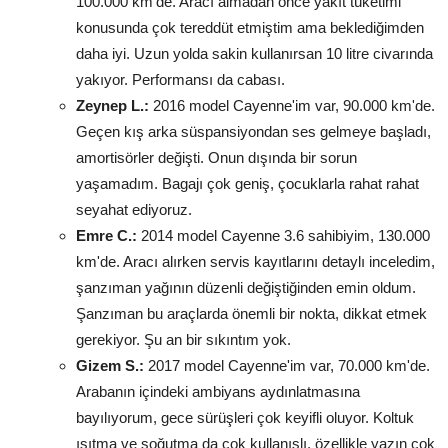
100.000 km'de. Aracı almadan önce yakıt tüketimi
konusunda çok tereddüt etmiştim ama beklediğimden
daha iyi. Uzun yolda sakin kullanırsan 10 litre civarında
yakıyor. Performansı da cabası.
Zeynep L.:
2016 model Cayenne'im var, 90.000 km'de.
Geçen kış arka süspansiyondan ses gelmeye başladı,
amortisörler değişti. Onun dışında bir sorun
yaşamadım. Bagajı çok geniş, çocuklarla rahat rahat
seyahat ediyoruz.
Emre C.:
2014 model Cayenne 3.6 sahibiyim, 130.000
km'de. Aracı alırken servis kayıtlarını detaylı inceledim,
şanzıman yağının düzenli değiştiğinden emin oldum.
Şanzıman bu araçlarda önemli bir nokta, dikkat etmek
gerekiyor. Şu an bir sıkıntım yok.
Gizem S.:
2017 model Cayenne'im var, 70.000 km'de.
Arabanın içindeki ambiyans aydınlatmasına
bayılıyorum, gece sürüşleri çok keyifli oluyor. Koltuk
ısıtma ve soğutma da çok kullanışlı, özellikle yazın çok