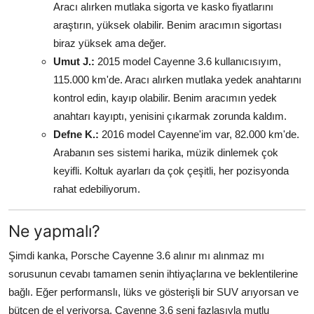
Aracı alırken mutlaka sigorta ve kasko fiyatlarını
araştırın, yüksek olabilir. Benim aracımın sigortası
biraz yüksek ama değer.
Umut J.:
2015 model Cayenne 3.6 kullanıcısıyım,
115.000 km'de. Aracı alırken mutlaka yedek anahtarını
kontrol edin, kayıp olabilir. Benim aracımın yedek
anahtarı kayıptı, yenisini çıkarmak zorunda kaldım.
Defne K.:
2016 model Cayenne'im var, 82.000 km'de.
Arabanın ses sistemi harika, müzik dinlemek çok
keyifli. Koltuk ayarları da çok çeşitli, her pozisyonda
rahat edebiliyorum.
Ne yapmalı?
Şimdi kanka, Porsche Cayenne 3.6 alınır mı alınmaz mı
sorusunun cevabı tamamen senin ihtiyaçlarına ve beklentilerine
bağlı. Eğer performanslı, lüks ve gösterişli bir SUV arıyorsan ve
bütçen de el veriyorsa, Cayenne 3.6 seni fazlasıyla mutlu