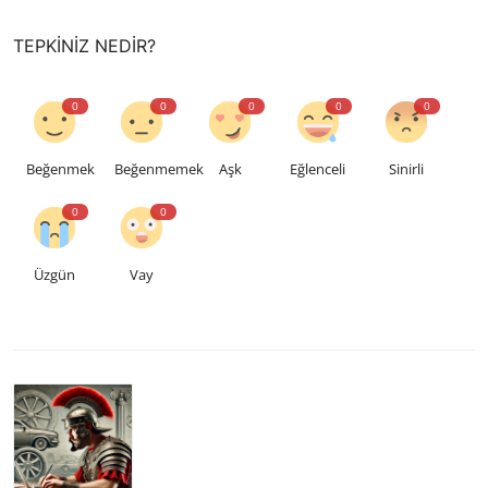
TEPKINIZ NEDIR?
0
0
0
0
0
Beğenmek
Beğenmemek
Aşk
Eğlenceli
Sinirli
0
0
Üzgün
Vay