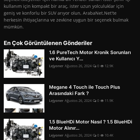
kullanım için kompakt bir araç, ister uzun yolculuklar için
geniş ve konforlu bir SUV arıyor olun, ArabaNet.Net'te
herkesin ihtiyaçlarına ve zevkine uygun bir seçenek bulmak
mümkün.
En Çok Görüntülenen Gönderiler
1.6 PureTech Motor Kronik Sorunları
ve Kullanıcı Y...
Lejyoner
Ağustos 26, 2024
0
12.9K
Megane 4 Touch ile Touch Plus
Arasındaki Fark ?
Lejyoner
Ağustos 26, 2024
0
11.9K
1.5 BlueHDi Motor Nasıl ? 1.5 BlueHDi
Motor Alınır...
Lejyoner
Ağustos 26, 2024
0
10.4K