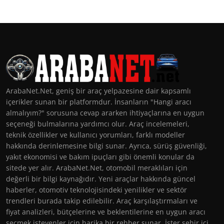
ArabaNet.Net, geniş bir araç yelpazesine dair kapsamlı
içerikler sunan bir platformdur. İnsanların "Hangi aracı
almalıyım?" sorusuna cevap ararken ihtiyaçlarına en uygun
seçeneği bulmalarına yardımcı olur. Araç incelemeleri,
teknik özellikler ve kullanıcı yorumları, farklı modeller
hakkında derinlemesine bilgi sunar. Ayrıca, sürüş güvenliği,
yakıt ekonomisi ve bakım ipuçları gibi önemli konular da
sitede yer alır. ArabaNet.Net, otomobil meraklıları için
değerli bir bilgi kaynağıdır. Yeni araçlar hakkında güncel
haberler, otomotiv teknolojisindeki yenilikler ve sektör
trendleri burada takip edilebilir. Araç karşılaştırmaları ve
fiyat analizleri, bütçelerine ve beklentilerine en uygun aracı
seçmek isteyenler için harika bir rehber sunar. İster şehir içi