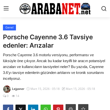
Giriş yapmak
Kayıt olmak
Genel
Porsche Cayenne 3.6 Tavsiye
Anasayfa
edenler: Arızalar
İletişim
Porsche Cayenne 3.6 motorlu versiyonu, performansı ve
lüksüyle öne çıkıyor. Ancak bu kadar keyifli bir aracın potansiyel
Araba Markaları
arızaları ve kullanıcıların tavsiyeleri neler? Bu yazıda, Cayenne
3.6'yı tavsiye edenlerin gözünden artılarını ve kronik sorunlarını
Paketler
inceliyoruz.
Karşılaştırmalar
Lejyoner
Mart 15, 2026 - 05:18
Mart 15, 2026 - 05:18
Kronik Sorunlar
0
14
Bakım & Arıza Çözümleri