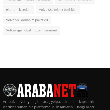
ekonomik sedan
Volvo S80 teknik özellikler
Volvo S80 donanım paketleri
Volkswagen dizel motor incelemesi
ArabaNet.Net, geniş bir araç yelpazesine dair kapsamlı
içerikler sunan bir platformdur. İnsanların "Hangi aracı