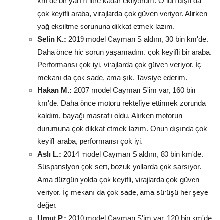
km'de bir yarım litre kadar ekliyorum. Onun dışında
çok keyifli araba, virajlarda çok güven veriyor. Alırken
yağ eksiltme sorununa dikkat etmek lazım.
Selin K.:
2019 model Cayman S aldım, 30 bin km'de.
Daha önce hiç sorun yaşamadım, çok keyifli bir araba.
Performansı çok iyi, virajlarda çok güven veriyor. İç
mekanı da çok sade, ama şık. Tavsiye ederim.
Hakan M.:
2007 model Cayman S'im var, 160 bin
km'de. Daha önce motoru rektefiye ettirmek zorunda
kaldım, bayağı masraflı oldu. Alırken motorun
durumuna çok dikkat etmek lazım. Onun dışında çok
keyifli araba, performansı çok iyi.
Aslı L.:
2014 model Cayman S aldım, 80 bin km'de.
Süspansiyon çok sert, bozuk yollarda çok sarsıyor.
Ama düzgün yolda çok keyifli, virajlarda çok güven
veriyor. İç mekanı da çok sade, ama sürüşü her şeye
değer.
Umut P.:
2010 model Cayman S'im var, 120 bin km'de.