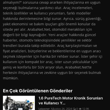
almalıyım?" sorusuna cevap ararken ihtiyaçlarına en uygun
seçeneği bulmalarına yardımcı olur. Araç incelemeleri,
teknik özellikler ve kullanıcı yorumları, farklı modeller
hakkında derinlemesine bilgi sunar. Ayrıca, sürüş güvenliği,
yakıt ekonomisi ve bakım ipuçları gibi önemli konular da
sitede yer alır. ArabaNet.Net, otomobil meraklıları için
değerli bir bilgi kaynağıdır. Yeni araçlar hakkında güncel
haberler, otomotiv teknolojisindeki yenilikler ve sektör
trendleri burada takip edilebilir. Araç karşılaştırmaları ve
fiyat analizleri, bütçelerine ve beklentilerine en uygun aracı
seçmek isteyenler için harika bir rehber sunar. İster şehir içi
kullanım için kompakt bir araç, ister uzun yolculuklar için
geniş ve konforlu bir SUV arıyor olun, ArabaNet.Net'te
herkesin ihtiyaçlarına ve zevkine uygun bir seçenek bulmak
mümkün.
En Çok Görüntülenen Gönderiler
1.6 PureTech Motor Kronik Sorunları
ve Kullanıcı Y...
Lejyoner
Ağustos 26, 2024
0
12.9K