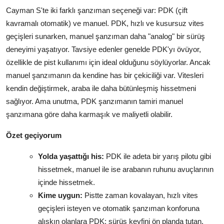
Cayman S'te iki farklı şanzıman seçeneği var: PDK (çift
kavramalı otomatik) ve manuel. PDK, hızlı ve kusursuz vites
geçişleri sunarken, manuel şanzıman daha "analog" bir sürüş
deneyimi yaşatıyor. Tavsiye edenler genelde PDK'yı övüyor,
özellikle de pist kullanımı için ideal olduğunu söylüyorlar. Ancak
manuel şanzımanın da kendine has bir çekiciliği var. Vitesleri
kendin değiştirmek, araba ile daha bütünleşmiş hissetmeni
sağlıyor. Ama unutma, PDK şanzımanın tamiri manuel
şanzımana göre daha karmaşık ve maliyetli olabilir.
Özet geçiyorum
Yolda yaşattığı his:
PDK ile adeta bir yarış pilotu gibi
hissetmek, manuel ile ise arabanın ruhunu avuçlarının
içinde hissetmek.
Kime uygun:
Pistte zaman kovalayan, hızlı vites
geçişleri isteyen ve otomatik şanzıman konforuna
alışkın olanlara PDK; sürüş keyfini ön planda tutan,