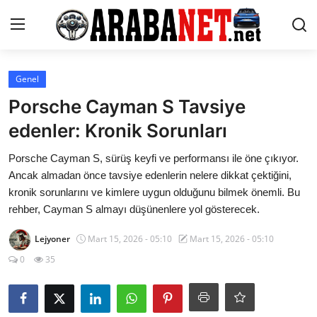
Giriş yapmak
Kayıt olmak
Genel
Porsche Cayman S Tavsiye
Anasayfa
edenler: Kronik Sorunları
İletişim
Porsche Cayman S, sürüş keyfi ve performansı ile öne çıkıyor.
Ancak almadan önce tavsiye edenlerin nelere dikkat çektiğini,
Araba Markaları
kronik sorunlarını ve kimlere uygun olduğunu bilmek önemli. Bu
rehber, Cayman S almayı düşünenlere yol gösterecek.
Paketler
Lejyoner
Mart 15, 2026 - 05:10
Mart 15, 2026 - 05:10
Karşılaştırmalar
0
35
Kronik Sorunlar
Bakım & Arıza Çözümleri