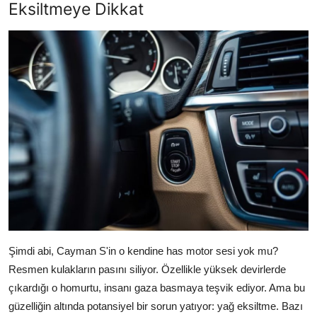
Eksiltmeye Dikkat
Şimdi abi, Cayman S'in o kendine has motor sesi yok mu?
Resmen kulakların pasını siliyor. Özellikle yüksek devirlerde
çıkardığı o homurtu, insanı gaza basmaya teşvik ediyor. Ama bu
güzelliğin altında potansiyel bir sorun yatıyor: yağ eksiltme. Bazı