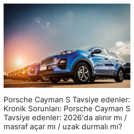
İkinci El & Ekspertiz
Muayene & Emisyon
Trafik Cezaları & Mevzuat
Ehliyet & Ruhsat İşlemleri
Sigorta & Kasko
Yakıt, LPG & Elektrikli
Porsche Cayman S Tavsiye edenler:
Kronik Sorunları: Porsche Cayman S
Tavsiye edenler: 2026'da alınır mı /
masraf açar mı / uzak durmalı mı?