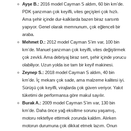
Ayşe B.:
2016 model Cayman S aldım, 60 bin km'de.
PDK şanzıman çok keyifli, vites geçişleri çok hızlı.
Ama şehir içinde dur-kalklarda bazen biraz sarsıntı
yapıyor. Genel olarak memnunum, çok eğlenceli bir
araba.
Mehmet D.:
2012 model Cayman S'im var, 100 bin
km'de. Manuel şanzıman çok keyifli, vites değiştirmek
çok zevkli. Ama debriyaj biraz sert, şehir içinde yorucu
olabiliyor. Uzun yolda ise tam bir keyif makinesi.
Zeynep S.:
2018 model Cayman S aldım, 40 bin
km'de. İç mekanı çok sade, ama malzeme kalitesi iyi.
Sürüşü çok keyifli, virajlarda çok güven veriyor. Yakıt
tüketimi de performansa göre makul sayılır.
Burak A.:
2009 model Cayman S'im var, 130 bin
km'de. Daha önce yağ eksiltme sorunu yaşamış,
motoru rektefiye ettirmek zorunda kaldım. Alırken
motorun durumuna çok dikkat etmek lazım. Onun