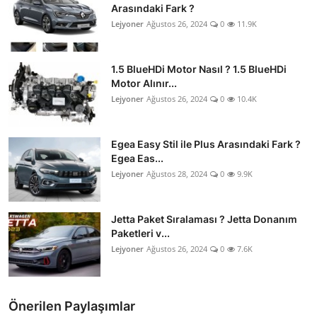
Arasındaki Fark ?
Lejyoner
Ağustos 26, 2024
0
11.9K
1.5 BlueHDi Motor Nasıl ? 1.5 BlueHDi
Motor Alınır...
Lejyoner
Ağustos 26, 2024
0
10.4K
Egea Easy Stil ile Plus Arasındaki Fark ?
Egea Eas...
Lejyoner
Ağustos 28, 2024
0
9.9K
Jetta Paket Sıralaması ? Jetta Donanım
Paketleri v...
Lejyoner
Ağustos 26, 2024
0
7.6K
Önerilen Paylaşımlar