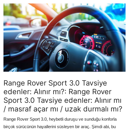
İkinci El & Ekspertiz
Muayene & Emisyon
Trafik Cezaları & Mevzuat
Ehliyet & Ruhsat İşlemleri
Sigorta & Kasko
Yakıt, LPG & Elektrikli
Range Rover Sport 3.0 Tavsiye
edenler: Alınır mı?: Range Rover
Sport 3.0 Tavsiye edenler: Alınır mı
/ masraf açar mı / uzak durmalı mı?
Range Rover Sport 3.0, heybetli duruşu ve sunduğu konforla
birçok sürücünün hayallerini süsleyen bir araç. Şimdi abi, bu