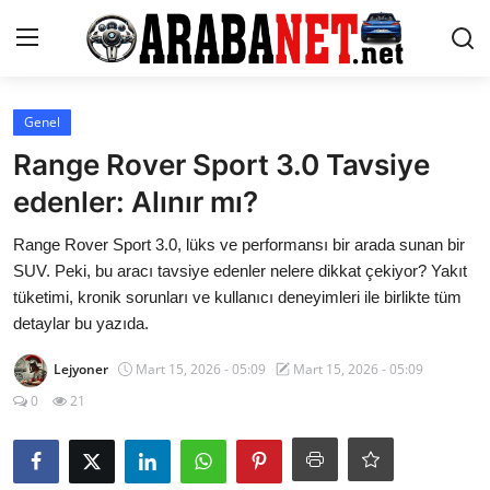
Giriş yapmak
Kayıt olmak
Genel
Range Rover Sport 3.0 Tavsiye
Anasayfa
edenler: Alınır mı?
İletişim
Range Rover Sport 3.0, lüks ve performansı bir arada sunan bir
SUV. Peki, bu aracı tavsiye edenler nelere dikkat çekiyor? Yakıt
Araba Markaları
tüketimi, kronik sorunları ve kullanıcı deneyimleri ile birlikte tüm
detaylar bu yazıda.
Paketler
Lejyoner
Mart 15, 2026 - 05:09
Mart 15, 2026 - 05:09
Karşılaştırmalar
0
21
Kronik Sorunlar
Bakım & Arıza Çözümleri