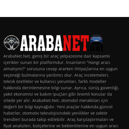
ArabaNet.Net, geniş bir araç yelpazesine dair kapsamlı
içerikler sunan bir platformdur. İnsanların "Hangi aracı
almalıyım?" sorusuna cevap ararken ihtiyaçlarına en uygun
seçeneği bulmalarına yardımcı olur. Araç incelemeleri,
teknik özellikler ve kullanıcı yorumları, farklı modeller
hakkında derinlemesine bilgi sunar. Ayrıca, sürüş güvenliği,
yakıt ekonomisi ve bakım ipuçları gibi önemli konular da
sitede yer alır. ArabaNet.Net, otomobil meraklıları için
değerli bir bilgi kaynağıdır. Yeni araçlar hakkında güncel
haberler, otomotiv teknolojisindeki yenilikler ve sektör
trendleri burada takip edilebilir. Araç karşılaştırmaları ve
fiyat analizleri, bütçelerine ve beklentilerine en uygun aracı