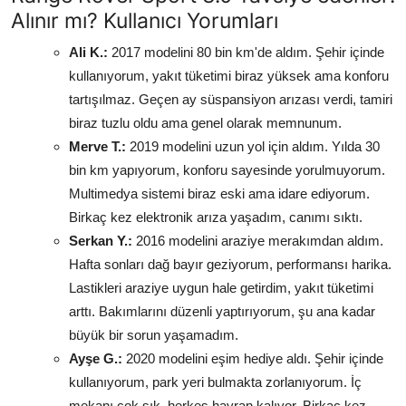
Alınır mı? Kullanıcı Yorumları
Ali K.:
2017 modelini 80 bin km'de aldım. Şehir içinde
kullanıyorum, yakıt tüketimi biraz yüksek ama konforu
tartışılmaz. Geçen ay süspansiyon arızası verdi, tamiri
biraz tuzlu oldu ama genel olarak memnunum.
Merve T.:
2019 modelini uzun yol için aldım. Yılda 30
bin km yapıyorum, konforu sayesinde yorulmuyorum.
Multimedya sistemi biraz eski ama idare ediyorum.
Birkaç kez elektronik arıza yaşadım, canımı sıktı.
Serkan Y.:
2016 modelini araziye merakımdan aldım.
Hafta sonları dağ bayır geziyorum, performansı harika.
Lastikleri araziye uygun hale getirdim, yakıt tüketimi
arttı. Bakımlarını düzenli yaptırıyorum, şu ana kadar
büyük bir sorun yaşamadım.
Ayşe G.:
2020 modelini eşim hediye aldı. Şehir içinde
kullanıyorum, park yeri bulmakta zorlanıyorum. İç
mekanı çok şık, herkes hayran kalıyor. Birkaç kez