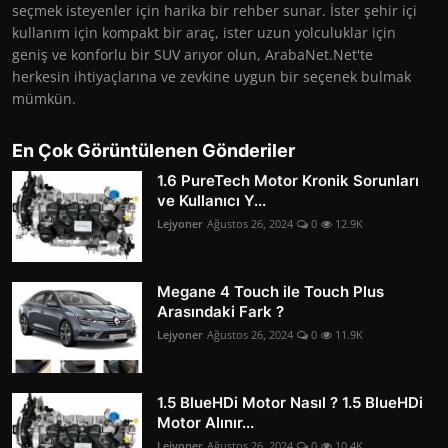
seçmek isteyenler için harika bir rehber sunar. İster şehir içi
kullanım için kompakt bir araç, ister uzun yolculuklar için
geniş ve konforlu bir SUV arıyor olun, ArabaNet.Net'te
herkesin ihtiyaçlarına ve zevkine uygun bir seçenek bulmak
mümkün.
En Çok Görüntülenen Gönderiler
1.6 PureTech Motor Kronik Sorunları
ve Kullanıcı Y...
Lejyoner
Ağustos 26, 2024
0
12.9K
Megane 4 Touch ile Touch Plus
Arasındaki Fark ?
Lejyoner
Ağustos 26, 2024
0
11.9K
1.5 BlueHDi Motor Nasıl ? 1.5 BlueHDi
Motor Alınır...
Lejyoner
Ağustos 26, 2024
0
10.4K