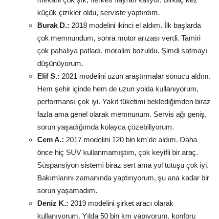
küçük çizikler oldu, serviste yaptırdım.
Burak D.:
2018 modelini ikinci el aldım. İlk başlarda
çok memnundum, sonra motor arızası verdi. Tamiri
çok pahalıya patladı, moralim bozuldu. Şimdi satmayı
düşünüyorum.
Elif S.:
2021 modelini uzun araştırmalar sonucu aldım.
Hem şehir içinde hem de uzun yolda kullanıyorum,
performansı çok iyi. Yakıt tüketimi beklediğimden biraz
fazla ama genel olarak memnunum. Servis ağı geniş,
sorun yaşadığımda kolayca çözebiliyorum.
Cem A.:
2017 modelini 120 bin km'de aldım. Daha
önce hiç SUV kullanmamıştım, çok keyifli bir araç.
Süspansiyon sistemi biraz sert ama yol tutuşu çok iyi.
Bakımlarını zamanında yaptırıyorum, şu ana kadar bir
sorun yaşamadım.
Deniz K.:
2019 modelini şirket aracı olarak
kullanıyorum. Yılda 50 bin km yapıyorum, konforu