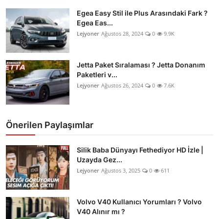
Egea Easy Stil ile Plus Arasındaki Fark ?
Egea Eas...
Lejyoner
Ağustos 28, 2024
0
9.9K
Jetta Paket Sıralaması ? Jetta Donanım
Paketleri v...
Lejyoner
Ağustos 26, 2024
0
7.6K
Önerilen Paylaşımlar
Silik Baba Dünyayı Fethediyor HD İzle |
Uzayda Gez...
Lejyoner
Ağustos 3, 2025
0
611
Volvo V40 Kullanıcı Yorumları ? Volvo
V40 Alınır mı ?