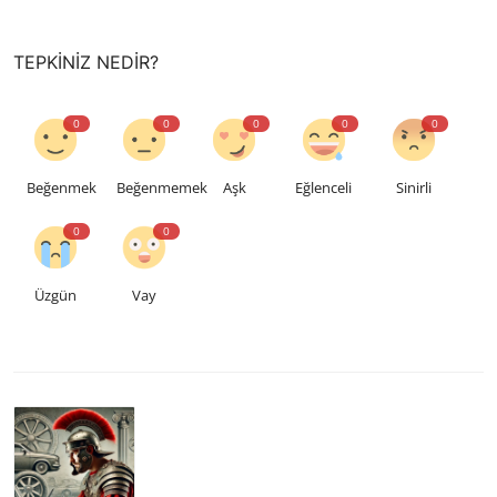
TEPKINIZ NEDIR?
0
0
0
0
0
Beğenmek
Beğenmemek
Aşk
Eğlenceli
Sinirli
0
0
Üzgün
Vay