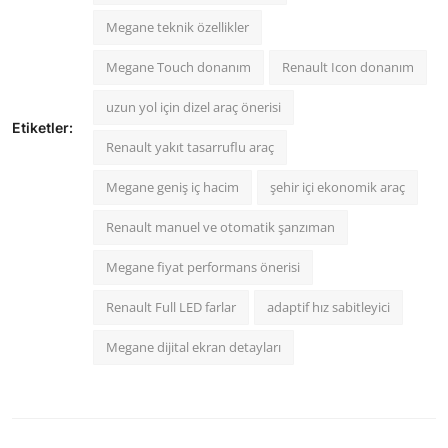
Megane teknik özellikler
Megane Touch donanım
Renault Icon donanım
uzun yol için dizel araç önerisi
Etiketler:
Renault yakıt tasarruflu araç
Megane geniş iç hacim
şehir içi ekonomik araç
Renault manuel ve otomatik şanzıman
Megane fiyat performans önerisi
Renault Full LED farlar
adaptif hız sabitleyici
Megane dijital ekran detayları