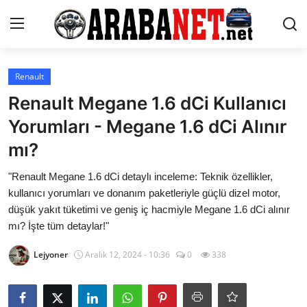
Giriş yapmak
Kayıt olmak
Renault
Renault Megane 1.6 dCi Kullanıcı
Anasayfa
Yorumları - Megane 1.6 dCi Alınır
İletişim
mı?
Araba Markaları
"Renault Megane 1.6 dCi detaylı inceleme: Teknik özellikler,
kullanıcı yorumları ve donanım paketleriyle güçlü dizel motor,
Paketler
düşük yakıt tüketimi ve geniş iç hacmiyle Megane 1.6 dCi alınır
mı? İşte tüm detaylar!"
Karşılaştırmalar
Lejyoner
Aralık 12, 2024 - 10:36
0
338
Kronik Sorunlar
Bakım & Arıza Çözümleri