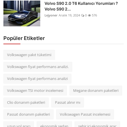
Volvo S90 2.0 T6 Kullanıcı Yorumları ?
Volvo S90 2...
Lejyoner
Aralık 19, 2024
0
576
Popüler Etiketler
Volkswagen yakıt tüketimi
Volkswagen fiyat performans analizi.
Volkswagen fiyat performans analizi
Volkswagen TSI motor incelemesi
Megane donanım paketleri
Clio donanım paketleri
Passat alınır mı
Passat donanım paketleri
Volkswagen Passat incelemesi
uzun yol aracı
ekonomik sedan
şehir içi ekonomik araç