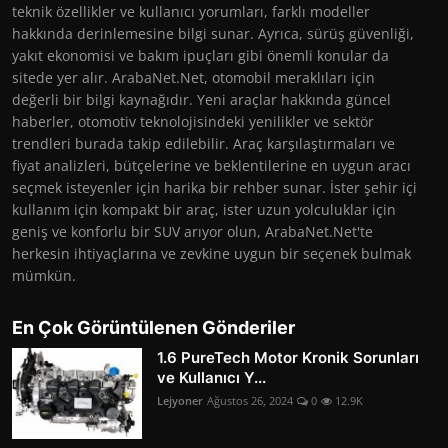
teknik özellikler ve kullanıcı yorumları, farklı modeller
hakkında derinlemesine bilgi sunar. Ayrıca, sürüş güvenliği,
yakıt ekonomisi ve bakım ipuçları gibi önemli konular da
sitede yer alır. ArabaNet.Net, otomobil meraklıları için
değerli bir bilgi kaynağıdır. Yeni araçlar hakkında güncel
haberler, otomotiv teknolojisindeki yenilikler ve sektör
trendleri burada takip edilebilir. Araç karşılaştırmaları ve
fiyat analizleri, bütçelerine ve beklentilerine en uygun aracı
seçmek isteyenler için harika bir rehber sunar. İster şehir içi
kullanım için kompakt bir araç, ister uzun yolculuklar için
geniş ve konforlu bir SUV arıyor olun, ArabaNet.Net'te
herkesin ihtiyaçlarına ve zevkine uygun bir seçenek bulmak
mümkün.
En Çok Görüntülenen Gönderiler
1.6 PureTech Motor Kronik Sorunları
ve Kullanıcı Y...
Lejyoner
Ağustos 26, 2024
0
12.9K