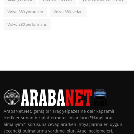
Volvo S80 yorumları
Volvo S80 sedan
Volvo S80 performans
ArabaNet.Net, geniş bir araç yelpazesine dair kapsamlı
içerikler sunan bir platformdur. İnsanların "Hangi aracı
almalıyım?" sorusuna cevap ararken ihtiyaçlarına en uygun
seçeneği bulmalarına yardımcı olur. Araç incelemeleri,