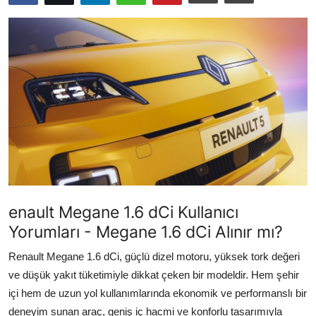
İkinci El & Ekspertiz
Muayene & Emisyon
Trafik Cezaları & Mevzuat
Ehliyet & Ruhsat İşlemleri
Sigorta & Kasko
Yakıt, LPG & Elektrikli
enault Megane 1.6 dCi Kullanıcı
Yorumları - Megane 1.6 dCi Alınır mı?
Renault Megane 1.6 dCi, güçlü dizel motoru, yüksek tork değeri
ve düşük yakıt tüketimiyle dikkat çeken bir modeldir. Hem şehir
içi hem de uzun yol kullanımlarında ekonomik ve performanslı bir
deneyim sunan araç, geniş iç hacmi ve konforlu tasarımıyla