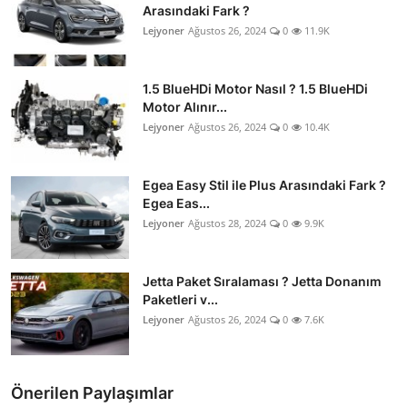
Arasındaki Fark ?
Lejyoner
Ağustos 26, 2024
0
11.9K
1.5 BlueHDi Motor Nasıl ? 1.5 BlueHDi
Motor Alınır...
Lejyoner
Ağustos 26, 2024
0
10.4K
Egea Easy Stil ile Plus Arasındaki Fark ?
Egea Eas...
Lejyoner
Ağustos 28, 2024
0
9.9K
Jetta Paket Sıralaması ? Jetta Donanım
Paketleri v...
Lejyoner
Ağustos 26, 2024
0
7.6K
Önerilen Paylaşımlar