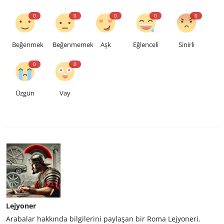
0
0
0
0
0
Beğenmek
Beğenmemek
Aşk
Eğlenceli
Sinirli
0
0
Üzgün
Vay
Lejyoner
Arabalar hakkında bilgilerini paylaşan bir Roma Lejyoneri.