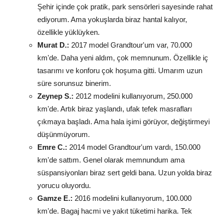
Şehir içinde çok pratik, park sensörleri sayesinde rahat
ediyorum. Ama yokuşlarda biraz hantal kalıyor,
özellikle yüklüyken.
Murat D.:
2017 model Grandtour'um var, 70.000
km'de. Daha yeni aldım, çok memnunum. Özellikle iç
tasarımı ve konforu çok hoşuma gitti. Umarım uzun
süre sorunsuz binerim.
Zeynep S.:
2012 modelini kullanıyorum, 250.000
km'de. Artık biraz yaşlandı, ufak tefek masrafları
çıkmaya başladı. Ama hala işimi görüyor, değiştirmeyi
düşünmüyorum.
Emre C.:
2014 model Grandtour'um vardı, 150.000
km'de sattım. Genel olarak memnundum ama
süspansiyonları biraz sert geldi bana. Uzun yolda biraz
yorucu oluyordu.
Gamze E.:
2016 modelini kullanıyorum, 100.000
km'de. Bagaj hacmi ve yakıt tüketimi harika. Tek