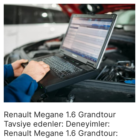
İkinci El & Ekspertiz
Muayene & Emisyon
Trafik Cezaları & Mevzuat
Ehliyet & Ruhsat İşlemleri
Sigorta & Kasko
Yakıt, LPG & Elektrikli
Renault Megane 1.6 Grandtour
Tavsiye edenler: Deneyimler:
Renault Megane 1.6 Grandtour: