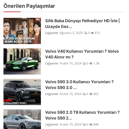
Önerilen Paylaşımlar
Silik Baba Dünyayı Fethediyor HD İzle |
Uzayda Gez...
Lejyoner
Ağustos 3, 2025
0
615
Volvo V40 Kullanıcı Yorumları ? Volvo
V40 Alınır mı ?
Lejyoner
Aralık 19, 2024
0
1.3K
Volvo S90 3.0 Kullanıcı Yorumları ?
Volvo S90 3.0 ...
Lejyoner
Aralık 19, 2024
0
662
Volvo S90 2.0 T8 Kullanıcı Yorumları ?
Volvo S90 2...
Lejyoner
Aralık 19, 2024
0
848