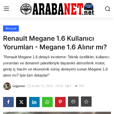
Giriş yapmak
Kayıt olmak
Renault
Renault Megane 1.6 Kullanıcı
Anasayfa
Yorumları - Megane 1.6 Alınır mı?
İletişim
"Renault Megane 1.6 detaylı inceleme: Teknik özellikler, kullanıcı
yorumları ve donanım paketleriyle dayanıklı atmosferik motor,
Araba Markaları
geniş iç hacim ve ekonomik sürüş deneyimi sunan Megane 1.6
alınır mı? İşte tüm detaylar!"
Paketler
Lejyoner
Aralık 12, 2024 - 10:33
0
704
Karşılaştırmalar
Kronik Sorunlar
Bakım & Arıza Çözümleri