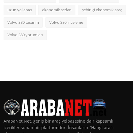
uzun yol aracı
ekonomik sedan
şehir içi ekonomik araç
Volvo S80 tasarım
Volvo S80 inceleme
Volvo S80 yorumları
ArabaNet.Net, geniş bir araç yelpazesine dair kapsamlı
içerikler sunan bir platformdur. İnsanların "Hangi aracı