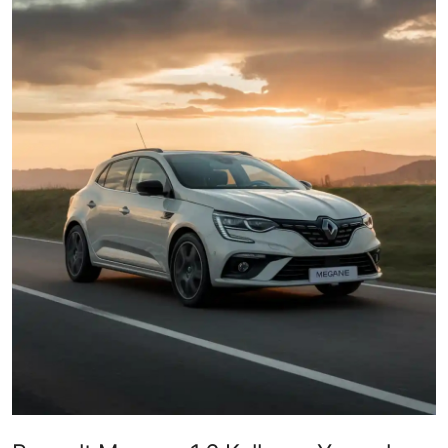
İkinci El & Ekspertiz
Muayene & Emisyon
Trafik Cezaları & Mevzuat
Ehliyet & Ruhsat İşlemleri
Sigorta & Kasko
Yakıt, LPG & Elektrikli