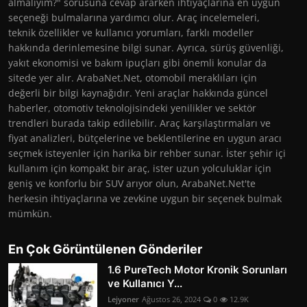
almalıyım?" sorusuna cevap ararken ihtiyaçlarına en uygun
seçeneği bulmalarına yardımcı olur. Araç incelemeleri,
teknik özellikler ve kullanıcı yorumları, farklı modeller
hakkında derinlemesine bilgi sunar. Ayrıca, sürüş güvenliği,
yakıt ekonomisi ve bakım ipuçları gibi önemli konular da
sitede yer alır. ArabaNet.Net, otomobil meraklıları için
değerli bir bilgi kaynağıdır. Yeni araçlar hakkında güncel
haberler, otomotiv teknolojisindeki yenilikler ve sektör
trendleri burada takip edilebilir. Araç karşılaştırmaları ve
fiyat analizleri, bütçelerine ve beklentilerine en uygun aracı
seçmek isteyenler için harika bir rehber sunar. İster şehir içi
kullanım için kompakt bir araç, ister uzun yolculuklar için
geniş ve konforlu bir SUV arıyor olun, ArabaNet.Net'te
herkesin ihtiyaçlarına ve zevkine uygun bir seçenek bulmak
mümkün.
En Çok Görüntülenen Gönderiler
1.6 PureTech Motor Kronik Sorunları
ve Kullanıcı Y...
Lejyoner
Ağustos 26, 2024
0
12.9K