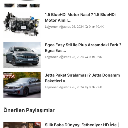
1.5 BlueHDi Motor Nasıl ? 1.5 BlueHDi
Motor Alınır...
Lejyoner
Ağustos 26, 2024
0
10.4K
Egea Easy Stil ile Plus Arasındaki Fark ?
Egea Eas...
Lejyoner
Ağustos 28, 2024
0
9.9K
Jetta Paket Sıralaması ? Jetta Donanım
Paketleri v...
Lejyoner
Ağustos 26, 2024
0
7.6K
Önerilen Paylaşımlar
Silik Baba Dünyayı Fethediyor HD İzle |