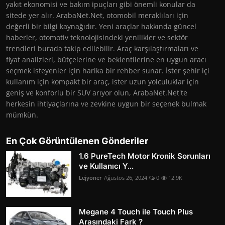
yakıt ekonomisi ve bakım ipuçları gibi önemli konular da
sitede yer alır. ArabaNet.Net, otomobil meraklıları için
değerli bir bilgi kaynağıdır. Yeni araçlar hakkında güncel
haberler, otomotiv teknolojisindeki yenilikler ve sektör
trendleri burada takip edilebilir. Araç karşılaştırmaları ve
fiyat analizleri, bütçelerine ve beklentilerine en uygun aracı
seçmek isteyenler için harika bir rehber sunar. İster şehir içi
kullanım için kompakt bir araç, ister uzun yolculuklar için
geniş ve konforlu bir SUV arıyor olun, ArabaNet.Net'te
herkesin ihtiyaçlarına ve zevkine uygun bir seçenek bulmak
mümkün.
En Çok Görüntülenen Gönderiler
1.6 PureTech Motor Kronik Sorunları
ve Kullanıcı Y...
Lejyoner
Ağustos 26, 2024
0
12.9K
Megane 4 Touch ile Touch Plus
Arasındaki Fark ?