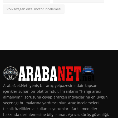
Volkswagen dizel motor incelemesi
ArabaNet.Net, geniş bir araç yelpazesine dair kapsamlı
içerikler sunan bir platformdur. İnsanların "Hangi aracı
almalıyım?" sorusuna cevap ararken ihtiyaçlarına en uygun
seçeneği bulmalarına yardımcı olur. Araç incelemeleri,
teknik özellikler ve kullanıcı yorumları, farklı modeller
hakkında derinlemesine bilgi sunar. Ayrıca, sürüş güvenliği,