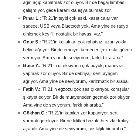
ağır, açıp kapatmak zor oluyor. Bir de bagaj lambası
çalışmıyor, gece karanlıkta eşya bulmak zor."
Pınar L.:
"R 21'in teybi çok eski, kaset çalar var
sadece. USB veya Bluetooth yok. Ama yine de radyo
dinlemek keyifli, nostaljik bir havası var."
Onur Ş.:
"R 21'in koltukları çok rahatsız, uzun yolda
belim ağrıyor. Bir de emniyet kemerleri çok eski, güven
vermiyor. Ama yine de seviyorum, farklı bir araba."
Buse Y.:
"R 21'in direksiyonu çok büyük, manevra
yapmak zor oluyor. Bir de debriyajı sert, ayağım
ağrıyor. Ama yine de seviyorum, karizmatik bir araba."
Fatih V.:
"R 21'in egzozu çok ses çıkarıyor, komşular
şikayet ediyor. Bir de muayeneden geçmek zor oluyor.
Ama yine de seviyorum, farklı bir araba."
Gökhan Ç.:
"R 21'in kapıları zor kapanıyor, sert
vurmak gerekiyor. Bir de kilitleri bozuk, hırsızlar kolay
açabilir. Ama yine de seviyorum, nostaljik bir araba."