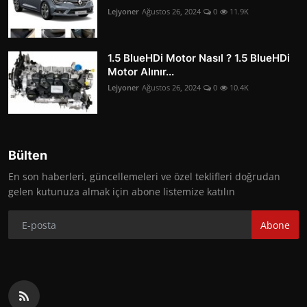
Lejyoner
Ağustos 26, 2024
0
11.9K
1.5 BlueHDi Motor Nasıl ? 1.5 BlueHDi
Motor Alınır...
Lejyoner
Ağustos 26, 2024
0
10.4K
Bülten
En son haberleri, güncellemeleri ve özel teklifleri doğrudan
gelen kutunuza almak için abone listemize katılın
Abone