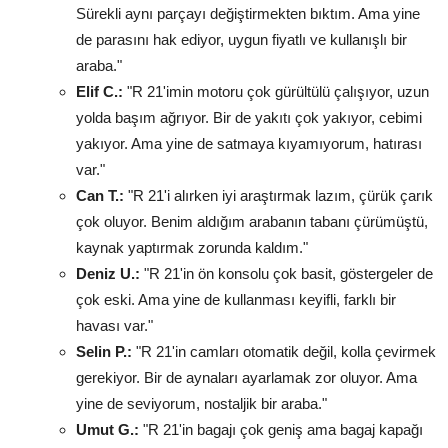
Sürekli aynı parçayı değiştirmekten bıktım. Ama yine
de parasını hak ediyor, uygun fiyatlı ve kullanışlı bir
araba."
Elif C.:
"R 21'imin motoru çok gürültülü çalışıyor, uzun
yolda başım ağrıyor. Bir de yakıtı çok yakıyor, cebimi
yakıyor. Ama yine de satmaya kıyamıyorum, hatırası
var."
Can T.:
"R 21'i alırken iyi araştırmak lazım, çürük çarık
çok oluyor. Benim aldığım arabanın tabanı çürümüştü,
kaynak yaptırmak zorunda kaldım."
Deniz U.:
"R 21'in ön konsolu çok basit, göstergeler de
çok eski. Ama yine de kullanması keyifli, farklı bir
havası var."
Selin P.:
"R 21'in camları otomatik değil, kolla çevirmek
gerekiyor. Bir de aynaları ayarlamak zor oluyor. Ama
yine de seviyorum, nostaljik bir araba."
Umut G.:
"R 21'in bagajı çok geniş ama bagaj kapağı