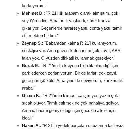
korkuyorum."
Mehmet D.:
"R 21'i ilk arabam olarak almıştım, çok
şey öğrendim. Ama artık yaşlandı, sürekli arıza
çıkarıyor. Geçenlerde hararet yaptı, conta yaktı, tamir
ettirmekten bıktım."
Zeynep S.:
"Babamdan kalma R 21'i kullanıyorum,
nostaljisi var. Ama güvenlik donanımı çok zayıf, ABS
falan yok. O yüzden dikkatli kullanmak gerekiyor."
Burak E.:
"R 21'in direksiyonu hidrolik olmadığı için
park ederken zorlanıyorum. Bir de farları çok zayıf,
gece görüşü kötü. Ama yine de seviyorum, karizmatik
araba."
Gizem K.:
"R 21'imin kliması çalışmıyor, yazın çok
sıcak oluyor. Tamir ettirmek de çok pahalıya geliyor.
Ama iç hacmi geniş olduğu için çocuklu aileler için
ideal."
Hakan A.:
"R 21'in yedek parçaları ucuz ama kalitesiz.