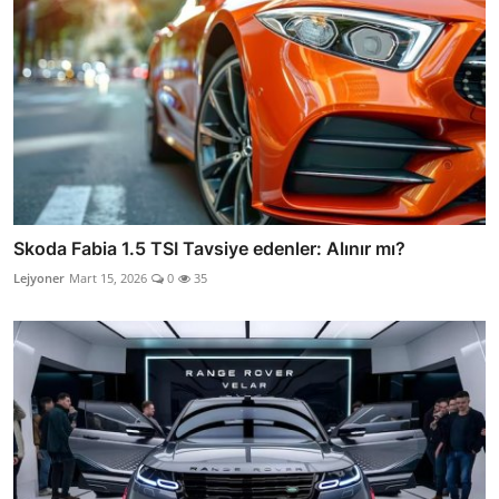
Skoda Fabia 1.5 TSI Tavsiye edenler: Alınır mı?
Lejyoner
Mart 15, 2026
0
35