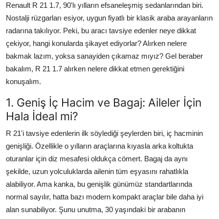
Renault R 21 1.7, 90'lı yılların efsaneleşmiş sedanlarından biri.
Nostalji rüzgarları esiyor, uygun fiyatlı bir klasik araba arayanların
radarına takılıyor. Peki, bu aracı tavsiye edenler neye dikkat
çekiyor, hangi konularda şikayet ediyorlar? Alırken nelere
bakmak lazım, yoksa sanayiden çıkamaz mıyız? Gel beraber
bakalım, R 21 1.7 alırken nelere dikkat etmen gerektiğini
konuşalım.
1. Geniş İç Hacim ve Bagaj: Aileler İçin
Hala İdeal mi?
R 21'i tavsiye edenlerin ilk söylediği şeylerden biri, iç hacminin
genişliği. Özellikle o yılların araçlarına kıyasla arka koltukta
oturanlar için diz mesafesi oldukça cömert. Bagaj da aynı
şekilde, uzun yolculuklarda ailenin tüm eşyasını rahatlıkla
alabiliyor. Ama kanka, bu genişlik günümüz standartlarında
normal sayılır, hatta bazı modern kompakt araçlar bile daha iyi
alan sunabiliyor. Şunu unutma, 30 yaşındaki bir arabanın