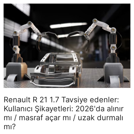
İkinci El & Ekspertiz
Muayene & Emisyon
Trafik Cezaları & Mevzuat
Ehliyet & Ruhsat İşlemleri
Sigorta & Kasko
Yakıt, LPG & Elektrikli
Renault R 21 1.7 Tavsiye edenler:
Kullanıcı Şikayetleri: 2026'da alınır
mı / masraf açar mı / uzak durmalı
mı?