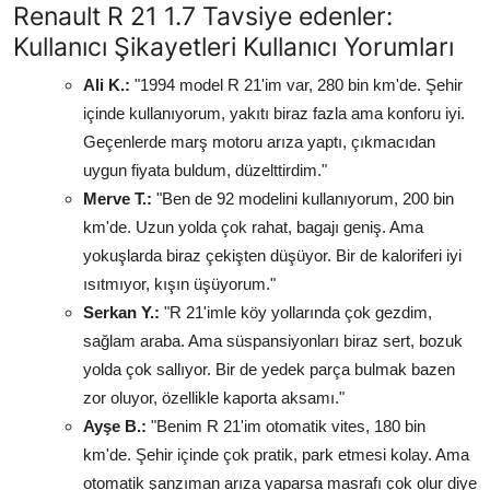
Renault R 21 1.7 Tavsiye edenler:
Kullanıcı Şikayetleri Kullanıcı Yorumları
Ali K.:
"1994 model R 21'im var, 280 bin km'de. Şehir
içinde kullanıyorum, yakıtı biraz fazla ama konforu iyi.
Geçenlerde marş motoru arıza yaptı, çıkmacıdan
uygun fiyata buldum, düzelttirdim."
Merve T.:
"Ben de 92 modelini kullanıyorum, 200 bin
km'de. Uzun yolda çok rahat, bagajı geniş. Ama
yokuşlarda biraz çekişten düşüyor. Bir de kaloriferi iyi
ısıtmıyor, kışın üşüyorum."
Serkan Y.:
"R 21'imle köy yollarında çok gezdim,
sağlam araba. Ama süspansiyonları biraz sert, bozuk
yolda çok sallıyor. Bir de yedek parça bulmak bazen
zor oluyor, özellikle kaporta aksamı."
Ayşe B.:
"Benim R 21'im otomatik vites, 180 bin
km'de. Şehir içinde çok pratik, park etmesi kolay. Ama
otomatik şanzıman arıza yaparsa masrafı çok olur diye