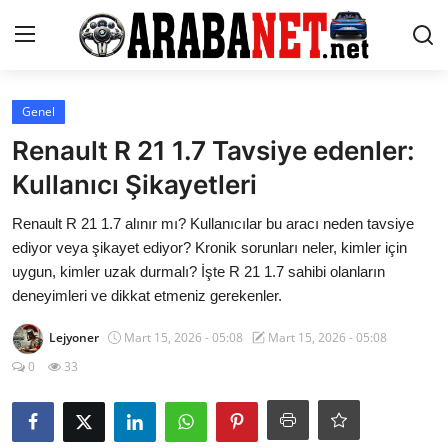
Giriş yapmak
Kayıt olmak
Genel
Renault R 21 1.7 Tavsiye edenler:
Anasayfa
Kullanıcı Şikayetleri
İletişim
Renault R 21 1.7 alınır mı? Kullanıcılar bu aracı neden tavsiye
ediyor veya şikayet ediyor? Kronik sorunları neler, kimler için
Araba Markaları
uygun, kimler uzak durmalı? İşte R 21 1.7 sahibi olanların
deneyimleri ve dikkat etmeniz gerekenler.
Paketler
Lejyoner
Mart 15, 2026 - 05:08
Mart 15, 2026 - 05:08
Karşılaştırmalar
0
33
Kronik Sorunlar
Bakım & Arıza Çözümleri