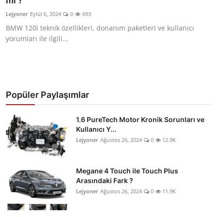
mı ?
İkinci El & Ekspertiz
Lejyoner
Eylül 6, 2024
0
693
BMW 120i teknik özellikleri, donanım paketleri ve kullanıcı
Muayene & Emisyon
yorumları ile ilgili...
Trafik Cezaları & Mevzuat
Ehliyet & Ruhsat İşlemleri
Popüler Paylaşımlar
Sigorta & Kasko
Yakıt, LPG & Elektrikli
1.6 PureTech Motor Kronik Sorunları ve
Kullanıcı Y...
Lejyoner
Ağustos 26, 2024
0
12.9K
Megane 4 Touch ile Touch Plus
Arasındaki Fark ?
Lejyoner
Ağustos 26, 2024
0
11.9K