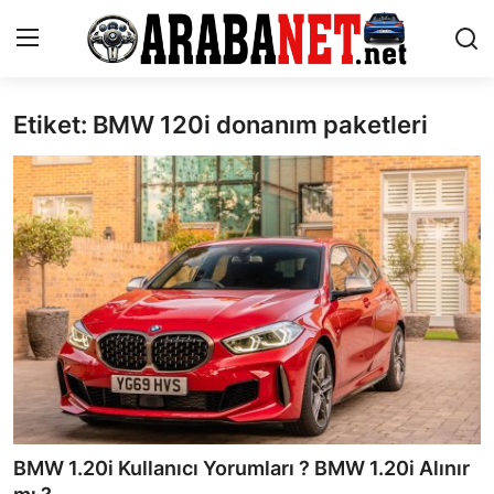
Etiket: BMW 120i donanım paketleri
Giriş yapmak
Kayıt olmak
Anasayfa
İletişim
Araba Markaları
Paketler
Karşılaştırmalar
Kronik Sorunlar
BMW 1.20i Kullanıcı Yorumları ? BMW 1.20i Alınır
Bakım & Arıza Çözümleri