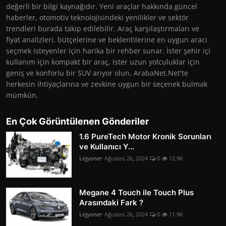
değerli bir bilgi kaynağıdır. Yeni araçlar hakkında güncel
haberler, otomotiv teknolojisindeki yenilikler ve sektör
trendleri burada takip edilebilir. Araç karşılaştırmaları ve
fiyat analizleri, bütçelerine ve beklentilerine en uygun aracı
seçmek isteyenler için harika bir rehber sunar. İster şehir içi
kullanım için kompakt bir araç, ister uzun yolculuklar için
geniş ve konforlu bir SUV arıyor olun, ArabaNet.Net'te
herkesin ihtiyaçlarına ve zevkine uygun bir seçenek bulmak
mümkün.
En Çok Görüntülenen Gönderiler
1.6 PureTech Motor Kronik Sorunları
ve Kullanıcı Y...
Lejyoner
Ağustos 26, 2024
0
12.9K
Megane 4 Touch ile Touch Plus
Arasındaki Fark ?
Lejyoner
Ağustos 26, 2024
0
11.9K