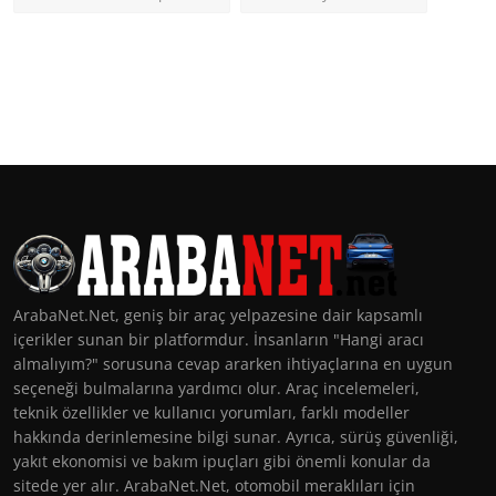
ArabaNet.Net, geniş bir araç yelpazesine dair kapsamlı
içerikler sunan bir platformdur. İnsanların "Hangi aracı
almalıyım?" sorusuna cevap ararken ihtiyaçlarına en uygun
seçeneği bulmalarına yardımcı olur. Araç incelemeleri,
teknik özellikler ve kullanıcı yorumları, farklı modeller
hakkında derinlemesine bilgi sunar. Ayrıca, sürüş güvenliği,
yakıt ekonomisi ve bakım ipuçları gibi önemli konular da
sitede yer alır. ArabaNet.Net, otomobil meraklıları için