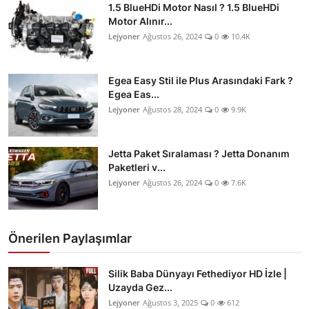
1.5 BlueHDi Motor Nasıl ? 1.5 BlueHDi
Motor Alınır...
Lejyoner
Ağustos 26, 2024
0
10.4K
Egea Easy Stil ile Plus Arasındaki Fark ?
Egea Eas...
Lejyoner
Ağustos 28, 2024
0
9.9K
Jetta Paket Sıralaması ? Jetta Donanım
Paketleri v...
Lejyoner
Ağustos 26, 2024
0
7.6K
Önerilen Paylaşımlar
Silik Baba Dünyayı Fethediyor HD İzle |
Uzayda Gez...
Lejyoner
Ağustos 3, 2025
0
612