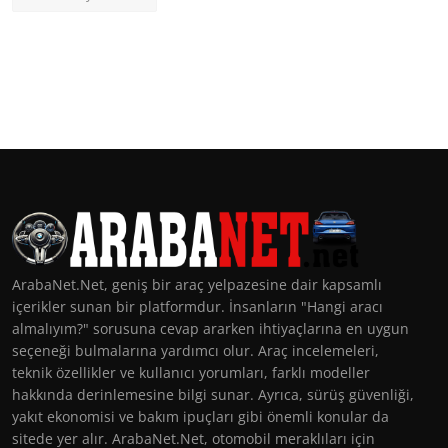
ArabaNet.Net, geniş bir araç yelpazesine dair kapsamlı
içerikler sunan bir platformdur. İnsanların "Hangi aracı
almalıyım?" sorusuna cevap ararken ihtiyaçlarına en uygun
seçeneği bulmalarına yardımcı olur. Araç incelemeleri,
teknik özellikler ve kullanıcı yorumları, farklı modeller
hakkında derinlemesine bilgi sunar. Ayrıca, sürüş güvenliği,
yakıt ekonomisi ve bakım ipuçları gibi önemli konular da
sitede yer alır. ArabaNet.Net, otomobil meraklıları için