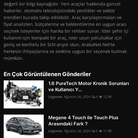
değerli bir bilgi kaynağıdır. Yeni araçlar hakkında güncel
haberler, otomotiv teknolojisindeki yenilikler ve sektör
trendleri burada takip edilebilir. Araç karşılaştırmaları ve
fiyat analizleri, bütçelerine ve beklentilerine en uygun aracı
seçmek isteyenler için harika bir rehber sunar. İster şehir içi
kullanım için kompakt bir araç, ister uzun yolculuklar için
geniş ve konforlu bir SUV arıyor olun, ArabaNet.Net'te
herkesin ihtiyaçlarına ve zevkine uygun bir seçenek bulmak
mümkün.
En Çok Görüntülenen Gönderiler
1.6 PureTech Motor Kronik Sorunları
ve Kullanıcı Y...
Lejyoner
Ağustos 26, 2024
0
12.9K
Megane 4 Touch ile Touch Plus
Arasındaki Fark ?
Lejyoner
Ağustos 26, 2024
0
11.9K