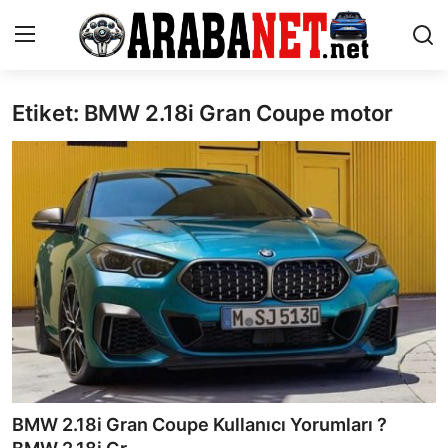
Etiket: BMW 2.18i Gran Coupe motor
Giriş yapmak
Kayıt olmak
Anasayfa
İletişim
Araba Markaları
Paketler
Karşılaştırmalar
Kronik Sorunlar
BMW 2.18i Gran Coupe Kullanıcı Yorumları ?
Bakım & Arıza Çözümleri