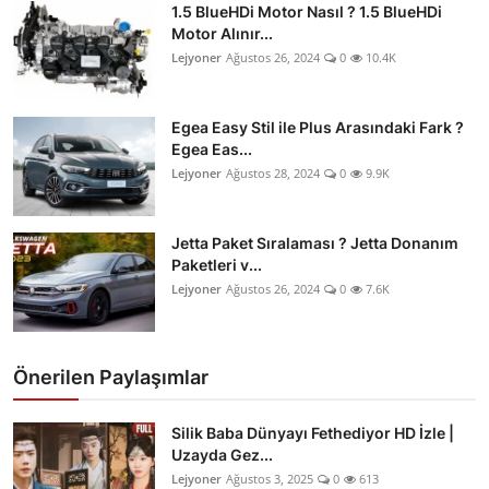
1.5 BlueHDi Motor Nasıl ? 1.5 BlueHDi
Motor Alınır...
Lejyoner
Ağustos 26, 2024
0
10.4K
Egea Easy Stil ile Plus Arasındaki Fark ?
Egea Eas...
Lejyoner
Ağustos 28, 2024
0
9.9K
Jetta Paket Sıralaması ? Jetta Donanım
Paketleri v...
Lejyoner
Ağustos 26, 2024
0
7.6K
Önerilen Paylaşımlar
Silik Baba Dünyayı Fethediyor HD İzle |
Uzayda Gez...
Lejyoner
Ağustos 3, 2025
0
613