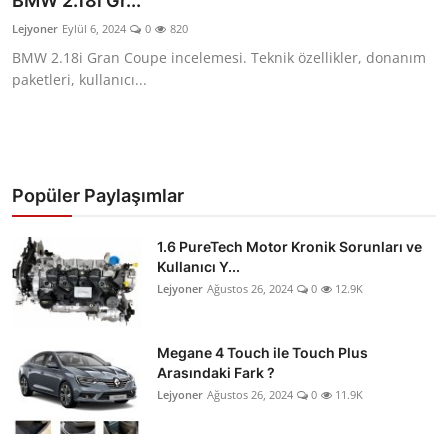
BMW 2.18i Gr...
İkinci El & Ekspertiz
Lejyoner
Eylül 6, 2024
0
820
BMW 2.18i Gran Coupe incelemesi. Teknik özellikler, donanım
Muayene & Emisyon
paketleri, kullanıcı...
Trafik Cezaları & Mevzuat
Ehliyet & Ruhsat İşlemleri
Popüler Paylaşımlar
Sigorta & Kasko
Yakıt, LPG & Elektrikli
1.6 PureTech Motor Kronik Sorunları ve
Kullanıcı Y...
Lejyoner
Ağustos 26, 2024
0
12.9K
Megane 4 Touch ile Touch Plus
Arasındaki Fark ?
Lejyoner
Ağustos 26, 2024
0
11.9K