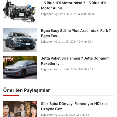
1.5 BlueHDi Motor Nasıl ? 1.5 BlueHDi
Motor Alınır...
Lejyoner
Ağustos 26, 2024
0
10.4K
Egea Easy Stil ile Plus Arasındaki Fark ?
Egea Eas...
Lejyoner
Ağustos 28, 2024
0
9.9K
Jetta Paket Sıralaması ? Jetta Donanım
Paketleri v...
Lejyoner
Ağustos 26, 2024
0
7.6K
Önerilen Paylaşımlar
Silik Baba Dünyayı Fethediyor HD İzle |
Uzayda Gez...
Lejyoner
Ağustos 3, 2025
0
611