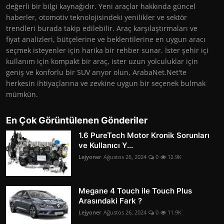
değerli bir bilgi kaynağıdır. Yeni araçlar hakkında güncel
haberler, otomotiv teknolojisindeki yenilikler ve sektör
trendleri burada takip edilebilir. Araç karşılaştırmaları ve
fiyat analizleri, bütçelerine ve beklentilerine en uygun aracı
seçmek isteyenler için harika bir rehber sunar. İster şehir içi
kullanım için kompakt bir araç, ister uzun yolculuklar için
geniş ve konforlu bir SUV arıyor olun, ArabaNet.Net'te
herkesin ihtiyaçlarına ve zevkine uygun bir seçenek bulmak
mümkün.
En Çok Görüntülenen Gönderiler
1.6 PureTech Motor Kronik Sorunları
ve Kullanıcı Y...
Lejyoner
Ağustos 26, 2024
0
12.9K
Megane 4 Touch ile Touch Plus
Arasındaki Fark ?
Lejyoner
Ağustos 26, 2024
0
11.9K