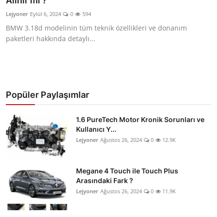
Alınır mı ?
İkinci El & Ekspertiz
Lejyoner
Eylül 6, 2024
0
594
BMW 3.18d modelinin tüm teknik özellikleri ve donanım
Muayene & Emisyon
paketleri hakkında detaylı...
Trafik Cezaları & Mevzuat
Ehliyet & Ruhsat İşlemleri
Popüler Paylaşımlar
Sigorta & Kasko
Yakıt, LPG & Elektrikli
1.6 PureTech Motor Kronik Sorunları ve
Kullanıcı Y...
Lejyoner
Ağustos 26, 2024
0
12.9K
Megane 4 Touch ile Touch Plus
Arasındaki Fark ?
Lejyoner
Ağustos 26, 2024
0
11.9K