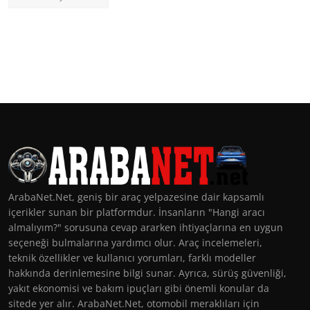
ArabaNet.Net, geniş bir araç yelpazesine dair kapsamlı
içerikler sunan bir platformdur. İnsanların "Hangi aracı
almalıyım?" sorusuna cevap ararken ihtiyaçlarına en uygun
seçeneği bulmalarına yardımcı olur. Araç incelemeleri,
teknik özellikler ve kullanıcı yorumları, farklı modeller
hakkında derinlemesine bilgi sunar. Ayrıca, sürüş güvenliği,
yakıt ekonomisi ve bakım ipuçları gibi önemli konular da
sitede yer alır. ArabaNet.Net, otomobil meraklıları için