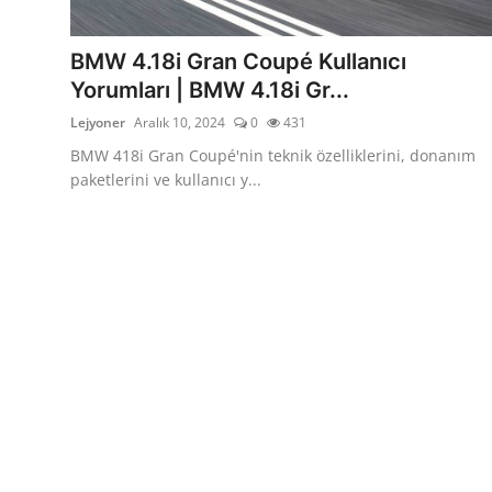
Bakım & Arıza Çözümleri
İkinci El & Ekspertiz
BMW 4.18i Gran Coupé Kullanıcı
Yorumları | BMW 4.18i Gr...
Muayene & Emisyon
Lejyoner
Aralık 10, 2024
0
431
Trafik Cezaları & Mevzuat
BMW 418i Gran Coupé'nin teknik özelliklerini, donanım
paketlerini ve kullanıcı y...
Ehliyet & Ruhsat İşlemleri
Sigorta & Kasko
Yakıt, LPG & Elektrikli