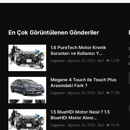
En Çok Görüntülenen Gönderiler
1.6 PureTech Motor Kronik
Sorunları ve Kullanıcı Y...
Lejyoner
Ağustos 26, 2024
0
12.9K
Megane 4 Touch ile Touch Plus
Arasındaki Fark ?
Lejyoner
Ağustos 26, 2024
0
11.9K
1.5 BlueHDi Motor Nasıl ? 1.5
BlueHDi Motor Alınır...
Lejyoner
Ağustos 26, 2024
0
10.4K