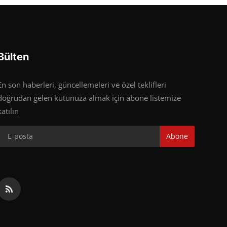
Bülten
En son haberleri, güncellemeleri ve özel teklifleri
doğrudan gelen kutunuza almak için abone listemize
katılın
Abone