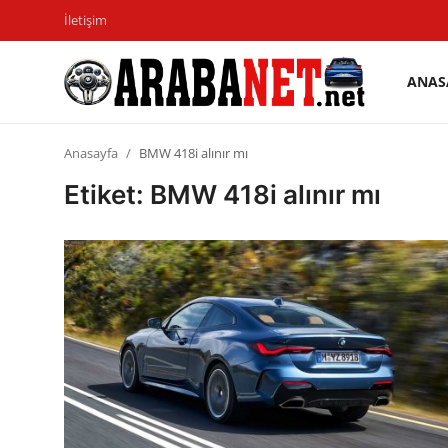
İletişim
ANAS
Giriş
Kayıt
yapmak
olmak
Anasayfa
BMW 418i alınır mı
Anasayfa
Etiket: BMW 418i alınır mı
İletişim
Araba Markaları
Paketler
Karşılaştırmalar
Kronik Sorunlar