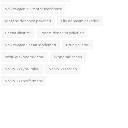
Volkswagen TSI motor incelemesi
Megane donanım paketleri
Clio donanım paketleri
Passat alınır mı
Passat donanım paketleri
Volkswagen Passat incelemesi
uzun yol aracı
şehir içi ekonomik araç
ekonomik sedan
Volvo S80 yorumları
Volvo S80 sedan
Volvo S80 performans