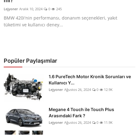
mı?
İkinci El & Ekspertiz
Lejyoner
Aralık 10, 2024
0
245
BMW 420i'nin performansı, donanım seçenekleri, yakıt
Muayene & Emisyon
tüketimi ve kullanıcı deney...
Trafik Cezaları & Mevzuat
Ehliyet & Ruhsat İşlemleri
Popüler Paylaşımlar
Sigorta & Kasko
Yakıt, LPG & Elektrikli
1.6 PureTech Motor Kronik Sorunları ve
Kullanıcı Y...
Lejyoner
Ağustos 26, 2024
0
12.9K
Megane 4 Touch ile Touch Plus
Arasındaki Fark ?
Lejyoner
Ağustos 26, 2024
0
11.9K