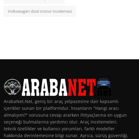
Volkswagen dizel motor incelemesi
ArabaNet.Net, geniş bir araç yelpazesine dair kapsamlı
içerikler sunan bir platformdur. İnsanların "Hangi aracı
almalıyım?" sorusuna cevap ararken ihtiyaçlarına en uygun
seçeneği bulmalarına yardımcı olur. Araç incelemeleri,
teknik özellikler ve kullanıcı yorumları, farklı modeller
hakkında derinlemesine bilgi sunar. Ayrıca, sürüş güvenliği,