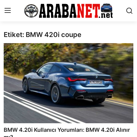
Etiket: BMW 420i coupe
Giriş yapmak
Kayıt olmak
Anasayfa
İletişim
Araba Markaları
Paketler
Karşılaştırmalar
Kronik Sorunlar
BMW 4.20i Kullanıcı Yorumları: BMW 4.20i Alınır
Bakım & Arıza Çözümleri