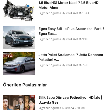
1.5 BlueHDi Motor Nasıl ? 1.5 BlueHDi
Motor Alınır...
Lejyoner
Ağustos 26, 2024
0
10.4K
Egea Easy Stil ile Plus Arasındaki Fark ?
Egea Eas...
Lejyoner
Ağustos 28, 2024
0
9.9K
Jetta Paket Sıralaması ? Jetta Donanım
Paketleri v...
Lejyoner
Ağustos 26, 2024
0
7.6K
Önerilen Paylaşımlar
Silik Baba Dünyayı Fethediyor HD İzle |
Uzayda Gez...
Lejyoner
Ağustos 3, 2025
0
608