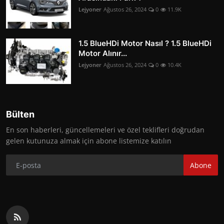
Lejyoner
Ağustos 26, 2024
0
11.9K
1.5 BlueHDi Motor Nasıl ? 1.5 BlueHDi
Motor Alınır...
Lejyoner
Ağustos 26, 2024
0
10.4K
Bülten
En son haberleri, güncellemeleri ve özel teklifleri doğrudan
gelen kutunuza almak için abone listemize katılın
Abone