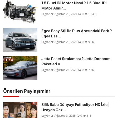
1.5 BlueHDi Motor Nasıl ? 1.5 BlueHDi
Motor Alınır...
Lejyoner
Ağustos 26, 2024
0
10.4K
Egea Easy Stil ile Plus Arasındaki Fark ?
Egea Eas...
Lejyoner
Ağustos 28, 2024
0
9.9K
Jetta Paket Sıralaması ? Jetta Donanım
Paketleri v...
Lejyoner
Ağustos 26, 2024
0
7.6K
Önerilen Paylaşımlar
Silik Baba Dünyayı Fethediyor HD İzle |
Uzayda Gez...
Lejyoner
Ağustos 3, 2025
0
613