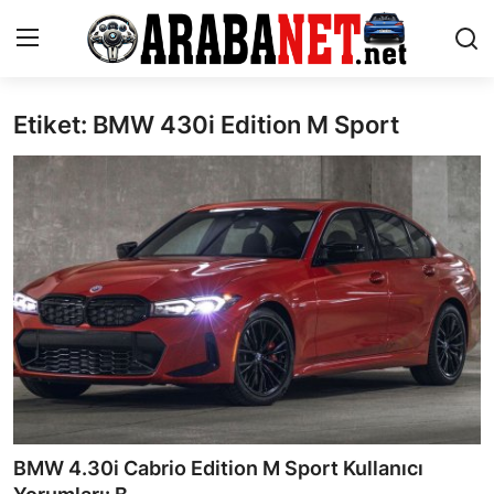
Etiket: BMW 430i Edition M Sport
Giriş yapmak
Kayıt olmak
Anasayfa
İletişim
Araba Markaları
Paketler
Karşılaştırmalar
Kronik Sorunlar
BMW 4.30i Cabrio Edition M Sport Kullanıcı
Bakım & Arıza Çözümleri