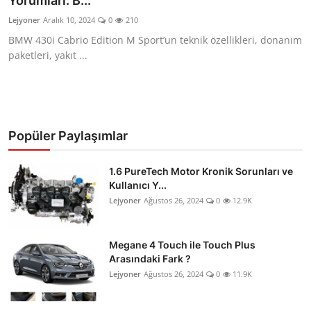
Yorumları: B...
İkinci El & Ekspertiz
Lejyoner
Aralık 10, 2024
0
210
BMW 430i Cabrio Edition M Sport’un teknik özellikleri, donanım
Muayene & Emisyon
paketleri, yakıt ...
Trafik Cezaları & Mevzuat
Ehliyet & Ruhsat İşlemleri
Popüler Paylaşımlar
Sigorta & Kasko
Yakıt, LPG & Elektrikli
1.6 PureTech Motor Kronik Sorunları ve
Kullanıcı Y...
Lejyoner
Ağustos 26, 2024
0
12.9K
Megane 4 Touch ile Touch Plus
Arasındaki Fark ?
Lejyoner
Ağustos 26, 2024
0
11.9K