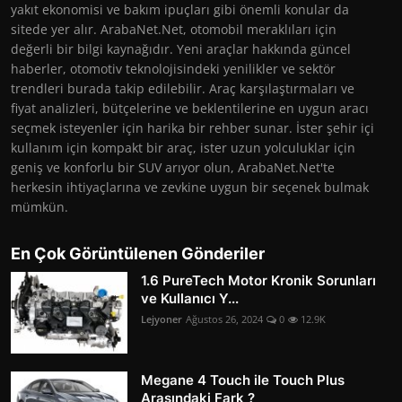
yakıt ekonomisi ve bakım ipuçları gibi önemli konular da
sitede yer alır. ArabaNet.Net, otomobil meraklıları için
değerli bir bilgi kaynağıdır. Yeni araçlar hakkında güncel
haberler, otomotiv teknolojisindeki yenilikler ve sektör
trendleri burada takip edilebilir. Araç karşılaştırmaları ve
fiyat analizleri, bütçelerine ve beklentilerine en uygun aracı
seçmek isteyenler için harika bir rehber sunar. İster şehir içi
kullanım için kompakt bir araç, ister uzun yolculuklar için
geniş ve konforlu bir SUV arıyor olun, ArabaNet.Net'te
herkesin ihtiyaçlarına ve zevkine uygun bir seçenek bulmak
mümkün.
En Çok Görüntülenen Gönderiler
1.6 PureTech Motor Kronik Sorunları
ve Kullanıcı Y...
Lejyoner
Ağustos 26, 2024
0
12.9K
Megane 4 Touch ile Touch Plus
Arasındaki Fark ?