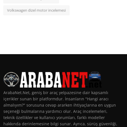
Volkswagen dizel motor incelemesi
ArabaNet.Net, geniş bir araç yelpazesine dair kapsamlı
içerikler sunan bir platformdur. İnsanların "Hangi aracı
almalıyım?" sorusuna cevap ararken ihtiyaçlarına en uygun
seçeneği bulmalarına yardımcı olur. Araç incelemeleri,
teknik özellikler ve kullanıcı yorumları, farklı modeller
hakkında derinlemesine bilgi sunar. Ayrıca, sürüş güvenliği,