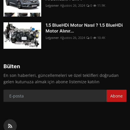
Lejyoner
Ağustos 26, 2024
0
11.9K
1.5 BlueHDi Motor Nasıl ? 1.5 BlueHDi
Motor Alınır...
Lejyoner
Ağustos 26, 2024
0
10.4K
Bülten
En son haberleri, güncellemeleri ve özel teklifleri doğrudan
gelen kutunuza almak için abone listemize katılın
Abone