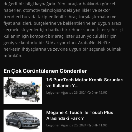
değerli bir bilgi kaynağıdır. Yeni araçlar hakkında güncel
haberler, otomotiv teknolojisindeki yenilikler ve sektör
trendleri burada takip edilebilir. Araç karşılaştırmaları ve
fiyat analizleri, bütçelerine ve beklentilerine en uygun aracı
seçmek isteyenler için harika bir rehber sunar. İster şehir içi
kullanım için kompakt bir araç, ister uzun yolculuklar için
geniş ve konforlu bir SUV arıyor olun, ArabaNet.Net'te
herkesin ihtiyaçlarına ve zevkine uygun bir seçenek bulmak
mümkün.
En Çok Görüntülenen Gönderiler
1.6 PureTech Motor Kronik Sorunları
ve Kullanıcı Y...
Lejyoner
Ağustos 26, 2024
0
12.9K
Megane 4 Touch ile Touch Plus
Arasındaki Fark ?
Lejyoner
Ağustos 26, 2024
0
11.9K