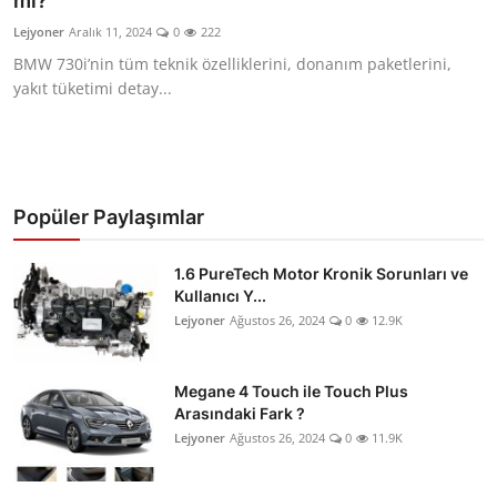
mı?
İkinci El & Ekspertiz
Lejyoner
Aralık 11, 2024
0
222
BMW 730i’nin tüm teknik özelliklerini, donanım paketlerini,
Muayene & Emisyon
yakıt tüketimi detay...
Trafik Cezaları & Mevzuat
Ehliyet & Ruhsat İşlemleri
Popüler Paylaşımlar
Sigorta & Kasko
Yakıt, LPG & Elektrikli
1.6 PureTech Motor Kronik Sorunları ve
Kullanıcı Y...
Lejyoner
Ağustos 26, 2024
0
12.9K
Megane 4 Touch ile Touch Plus
Arasındaki Fark ?
Lejyoner
Ağustos 26, 2024
0
11.9K