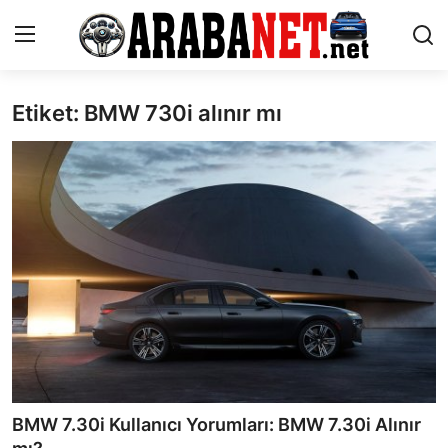
Etiket: BMW 730i alınır mı
Giriş yapmak
Kayıt olmak
Anasayfa
İletişim
Araba Markaları
Paketler
Karşılaştırmalar
Kronik Sorunlar
BMW 7.30i Kullanıcı Yorumları: BMW 7.30i Alınır
Bakım & Arıza Çözümleri