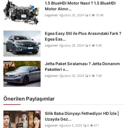
1.5 BlueHDi Motor Nasıl ? 1.5 BlueHDi
Motor Alınır...
Lejyoner
Ağustos 26, 2024
0
10.4K
Egea Easy Stil ile Plus Arasındaki Fark ?
Egea Eas...
Lejyoner
Ağustos 28, 2024
0
9.9K
Jetta Paket Sıralaması ? Jetta Donanım
Paketleri v...
Lejyoner
Ağustos 26, 2024
0
7.6K
Önerilen Paylaşımlar
Silik Baba Dünyayı Fethediyor HD İzle |
Uzayda Gez...
Lejyoner
Ağustos 3, 2025
0
611