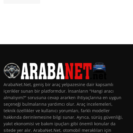
ArabaNet.Net, geniş bir araç yelpazesine dair kapsamlı
içerikler sunan bir platformdur. İnsanların "Hangi aracı
almalıyım?" sorusuna cevap ararken ihtiyaçlarına en uygun
seçeneği bulmalarına yardımcı olur. Araç incelemeleri,
teknik özellikler ve kullanıcı yorumları, farklı modeller
hakkında derinlemesine bilgi sunar. Ayrıca, sürüş güvenliği,
yakıt ekonomisi ve bakım ipuçları gibi önemli konular da
sitede yer alır. ArabaNet.Net, otomobil meraklıları için