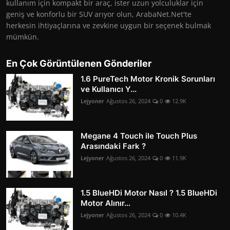
kullanım için kompakt bir araç, ister uzun yolculuklar için
geniş ve konforlu bir SUV arıyor olun, ArabaNet.Net'te
herkesin ihtiyaçlarına ve zevkine uygun bir seçenek bulmak
mümkün.
En Çok Görüntülenen Gönderiler
1.6 PureTech Motor Kronik Sorunları
ve Kullanıcı Y...
Lejyoner
Ağustos 26, 2024
0
12.9K
Megane 4 Touch ile Touch Plus
Arasındaki Fark ?
Lejyoner
Ağustos 26, 2024
0
11.9K
1.5 BlueHDi Motor Nasıl ? 1.5 BlueHDi
Motor Alınır...
Lejyoner
Ağustos 26, 2024
0
10.4K