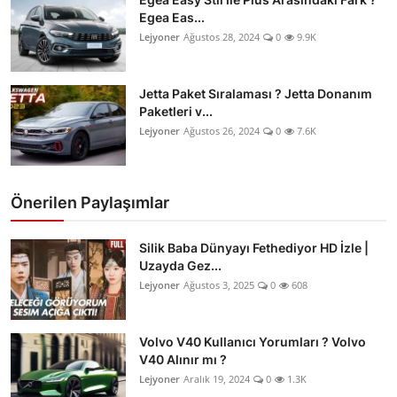
Egea Eas...
Lejyoner
Ağustos 28, 2024
0
9.9K
Jetta Paket Sıralaması ? Jetta Donanım
Paketleri v...
Lejyoner
Ağustos 26, 2024
0
7.6K
Önerilen Paylaşımlar
Silik Baba Dünyayı Fethediyor HD İzle |
Uzayda Gez...
Lejyoner
Ağustos 3, 2025
0
608
Volvo V40 Kullanıcı Yorumları ? Volvo
V40 Alınır mı ?
Lejyoner
Aralık 19, 2024
0
1.3K