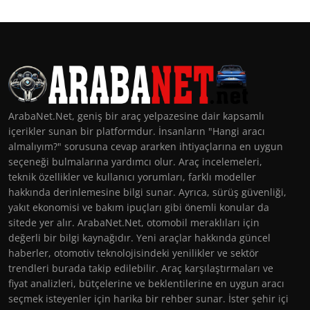
ArabaNet.Net, geniş bir araç yelpazesine dair kapsamlı
içerikler sunan bir platformdur. İnsanların "Hangi aracı
almalıyım?" sorusuna cevap ararken ihtiyaçlarına en uygun
seçeneği bulmalarına yardımcı olur. Araç incelemeleri,
teknik özellikler ve kullanıcı yorumları, farklı modeller
hakkında derinlemesine bilgi sunar. Ayrıca, sürüş güvenliği,
yakıt ekonomisi ve bakım ipuçları gibi önemli konular da
sitede yer alır. ArabaNet.Net, otomobil meraklıları için
değerli bir bilgi kaynağıdır. Yeni araçlar hakkında güncel
haberler, otomotiv teknolojisindeki yenilikler ve sektör
trendleri burada takip edilebilir. Araç karşılaştırmaları ve
fiyat analizleri, bütçelerine ve beklentilerine en uygun aracı
seçmek isteyenler için harika bir rehber sunar. İster şehir içi