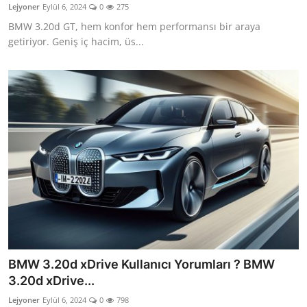
Lejyoner
Eylül 6, 2024
0
275
BMW 3.20d GT, hem konfor hem performansı bir araya
getiriyor. Geniş iç hacim, üs...
BMW 3.20d xDrive Kullanıcı Yorumları ? BMW
3.20d xDrive...
Lejyoner
Eylül 6, 2024
0
798