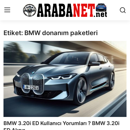
Etiket: BMW donanım paketleri
Giriş yapmak
Kayıt olmak
Anasayfa
İletişim
Araba Markaları
Paketler
Karşılaştırmalar
Kronik Sorunlar
BMW 3.20i ED Kullanıcı Yorumları ? BMW 3.20i
Bakım & Arıza Çözümleri